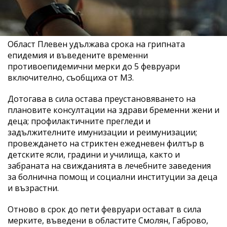
Област Плевен удължава срока на грипната
епидемия и въведените временни
противоепидемични мерки до 5 февруари
включително, съобщиха от МЗ.
Дотогава в сила остава преустановяването на
плановите консултации на здрави бременни жени и
деца; профилактичните прегледи и
задължителните имунизации и реимунизации;
провеждането на стриктен ежедневен филтър в
детските ясли, градини и училища, както и
забраната на свижданията в лечебните заведения
за болнична помощ и социални институции за деца
и възрастни.
Отново в срок до пети февруари остават в сила
мерките, въведени в областите Смолян, Габрово,