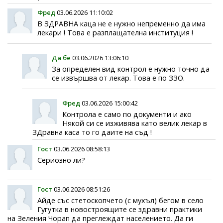
Фред
03.06.2026 11:10:02
В ЗДРАВНА каца не е нужно непременно да има
лекари ! Това е разплащателна институция !
Да бе
03.06.2026 13:06:10
За определен вид контрол е нужно точно да
се извършва от лекар. Това е по ЗЗО.
Фред
03.06.2026 15:00:42
Контрола е само по документи и ако
Някой си се изживява като велик лекар в
ЗДравна каса то го даите на съд !
Гост
03.06.2026 08:58:13
Сериозно ли?
Гост
03.06.2026 08:51:26
Айде със стетоскопчето (с мухъл) бегом в село
Гугутка в новостроящите се здравни практики
на Зеления Чорап да преглеждат населението. Да ги