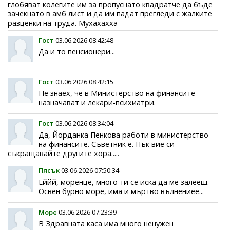
глобяват колегите им за пропуснато квадратче да бъде
зачекнато в амб лист и да им падат прегледи с жалките
разценки на труда. Мухахахха
Гост
03.06.2026 08:42:48
Да и то пенсионери...
Гост
03.06.2026 08:42:15
Не знаех, че в Министерство на финансите
назначават и лекари-психиатри.
Гост
03.06.2026 08:34:04
Да, Йорданка Пенкова работи в министерство
на финансите. Съветник е. Пък вие си
съкращавайте другите хора.....
Пясък
03.06.2026 07:50:34
Еййй, моренце, много ти се иска да ме залееш.
Освен бурно море, има и мъртво вълнениее...
Море
03.06.2026 07:23:39
В Здравната каса има много ненужен