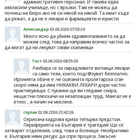
административен персонал. И такива едва
изкласили училище, но с връзки. Там не можеш да
почнеш на бюро ако не си някой на някой. Та имат къде
да режат, а да не е лекари и фармацевти и юристи
Александър
03.06.2026 07:03:24
Много ясно да убием здравеопазването за да
можем след това да направим всичко частно за
да могат да ни лекуват сякви скапаняци
Гост
03.06.2026 08:55:03
Разбира се за смрадливите ватници лекари
са само тези, които подг@зуват безплатно.
Иронията обаче е .че скапаната пролетарска сган
скоро няма да има НИКАКВИ ЛЕКАРИ дори частно
практикуващи. С пуканки ще ви гледаме сеира,
нещастни плюскачи на незаплащан труд. Мангал не е
етнос , а начин на мислене.
глупак
02.06.2026 23:42:26
Сериозна кадрова криза тепърва предстои.
Периферията на България е трагедия! Ще се
затварят отделения, след това и болници. Необратимо
е. България няма ресурс да спре процеса. Закъсня