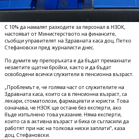
С 10% да намалят разходите за персонал в НЗОК,
настояват от Министерството на финансите,
съобщи управителят на Здравната каса доц. Петко
Стефановски пред журналисти днес.
По думите му препоръката е да бъдат премахнати
незаетите щатни бройки, както и да бъдат
освободени всички служители в пенсионна възраст.
„Проблемът е, че голяма част от служителите на
Здравната каса, които са в пенсионна възраст, са
лекари, стоматолози, фармацевти и юристи. Това
означава, че НЗОК ще остане без експерти, ако
бъде изпълнено това указание. Няма експерти,
които са в активна възраст и биха се съгласили да
работят при нас на толкова ниски заплати", каза
доц. Стефановски.