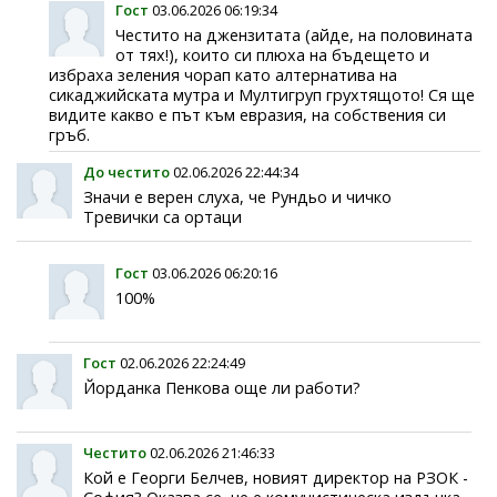
Гост
03.06.2026 06:19:34
Честито на джензитата (айде, на половината
от тях!), които си плюха на бъдещето и
избраха зеления чорап като алтернатива на
сикаджийската мутра и Мултигруп грухтящото! Ся ще
видите какво е път към евразия, на собствения си
гръб.
До честито
02.06.2026 22:44:34
Значи е верен слуха, че Рундьо и чичко
Тревички са ортаци
Гост
03.06.2026 06:20:16
100%
Гост
02.06.2026 22:24:49
Йорданка Пенкова още ли работи?
Честито
02.06.2026 21:46:33
Кой е Георги Белчев, новият директор на РЗОК -