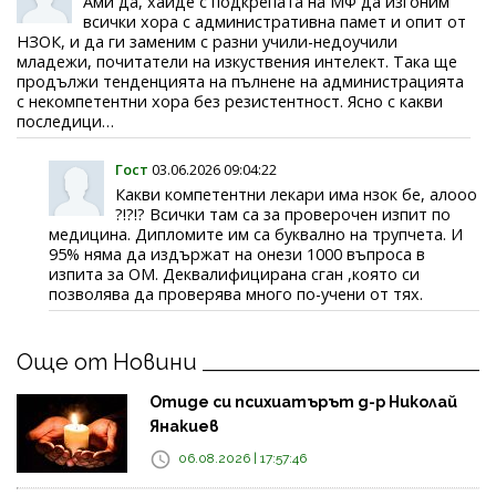
Ами да, хайде с подкрепата на МФ да изгоним
всички хора с административна памет и опит от
НЗОК, и да ги заменим с разни учили-недоучили
младежи, почитатели на изкуствения интелект. Така ще
продължи тенденцията на пълнене на администрацията
с некомпетентни хора без резистентност. Ясно с какви
последици…
Гост
03.06.2026 09:04:22
Какви компетентни лекари има нзок бе, алооо
?!?!? Всички там са за проверочен изпит по
медицина. Дипломите им са буквално на трупчета. И
95% няма да издържат на онези 1000 въпроса в
изпита за ОМ. Деквалифицирана сган ,която си
позволява да проверява много по-учени от тях.
Още от Новини
Отиде си психиатърът д-р Николай
Янакиев
06.08.2026 | 17:57:46