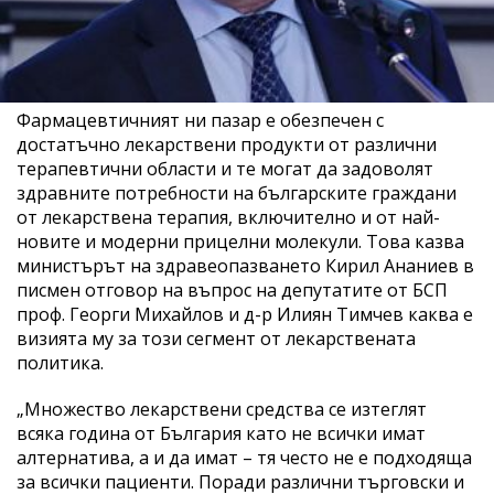
Фармацевтичният ни пазар е обезпечен с
достатъчно лекарствени продукти от различни
терапевтични области и те могат да задоволят
здравните потребности на българските граждани
от лекарствена терапия, включително и от най-
новите и модерни прицелни молекули. Това казва
министърът на здравеопазването Кирил Ананиев в
писмен отговор на въпрос на депутатите от БСП
проф. Георги Михайлов и д-р Илиян Тимчев каква е
визията му за този сегмент от лекарствената
политика.
„Множество лекарствени средства се изтеглят
всяка година от България като не всички имат
алтернатива, а и да имат – тя често не е подходяща
за всички пациенти. Поради различни търговски и