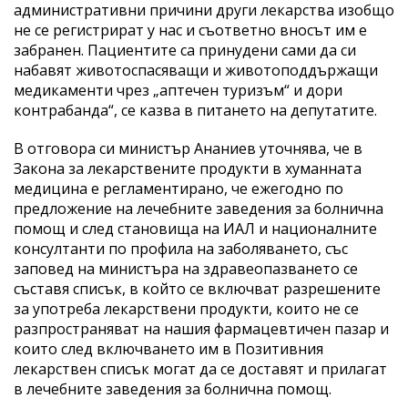
административни причини други лекарства изобщо
не се регистрират у нас и съответно вносът им е
забранен. Пациентите са принудени сами да си
набавят животоспасяващи и животоподдържащи
медикаменти чрез „аптечен туризъм“ и дори
контрабанда“, се казва в питането на депутатите.
В отговора си министър Ананиев уточнява, че в
Закона за лекарствените продукти в хуманната
медицина е регламентирано, че ежегодно по
предложение на лечебните заведения за болнична
помощ и след становища на ИАЛ и националните
консултанти по профила на заболяването, със
заповед на министъра на здравеопазването се
съставя списък, в който се включват разрешените
за употреба лекарствени продукти, които не се
разпространяват на нашия фармацевтичен пазар и
които след включването им в Позитивния
лекарствен списък могат да се доставят и прилагат
в лечебните заведения за болнична помощ.