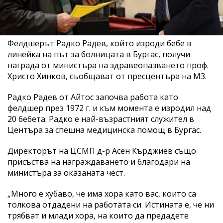
Фелдшерът Радко Радев, който изроди бебе в
линейка на път за болницата в Бургас, получи
награда от министъра на здравеопазването проф.
Христо Хинков, съобщават от пресцентъра на МЗ.
Радко Радев от Айтос започва работа като
фелдшер през 1972 г. и към момента е изродил над
20 бебета. Радко е най-възрастният служител в
Центъра за спешна медицинска помощ в Бургас.
Директорът на ЦСМП д-р Асен Кърджиев също
присъства на награждаването и благодари на
министъра за оказаната чест.
„Много е хубаво, че има хора като вас, които са
толкова отдадени на работата си. Истината е, че ни
трябват и млади хора, на които да предадете