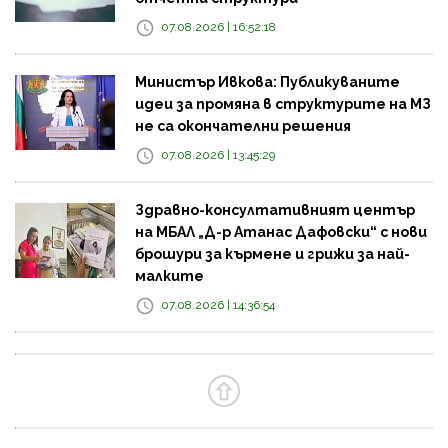
07.08.2026 | 16:52:18
Министър Ивкова: Публикуваните
идеи за промяна в структурите на МЗ
не са окончателни решения
07.08.2026 | 13:45:29
Здравно-консултативният център
на МБАЛ „Д-р Атанас Дафовски“ с нови
брошури за кърмене и грижи за най-
малките
07.08.2026 | 14:36:54