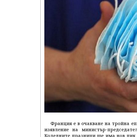
Франция е в очакване на тройна е
изявление на министър-председате
Коледните празници ще има нов пик н