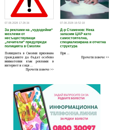
07.08.2026 17:26:34
07.08.2026 16:52:18
За реклами на „чудодейни“
Д-р Стаменов: Нека
мехлеми от
запазим ЦАР като
несъществуващи
самостоятелна,
„лечители“ предупреди
специализирана и отчетна
полицията в Смолян
структура
Полицията в Смолян призовава
При ...
гражданите да бъдат особено
Прочети повече >>
внимателни към реклами в
интернет и соци ...
Прочети повече >>