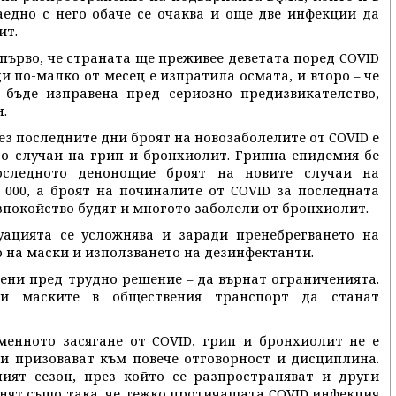
едно с него обаче се очаква и още две инфекции да
ит.
 първо, че страната ще преживее деветата поред COVID
ди по-малко от месец е изпратила осмата, и второ – че
бъде изправена пред сериозно предизвикателство,
.
з последните дни броят на новозаболелите от COVID е
го случаи на грип и бронхиолит. Грипна епидемия бе
оследното денонощие броят на новите случаи на
000, а броят на починалите от COVID за последната
зпокойство будят и многото заболели от бронхиолит.
уацията се усложнява и заради пренебрегването на
о на маски и използването на дезинфектанти.
вени пред трудно решение – да върнат ограниченията.
и маските в обществения транспорт да станат
менното засягане от COVID, грип и бронхиолит не е
и призовават към повече отговорност и дисциплина.
ият сезон, през който се разпространяват и други
нят също така, че тежко протичащата COVID инфекция