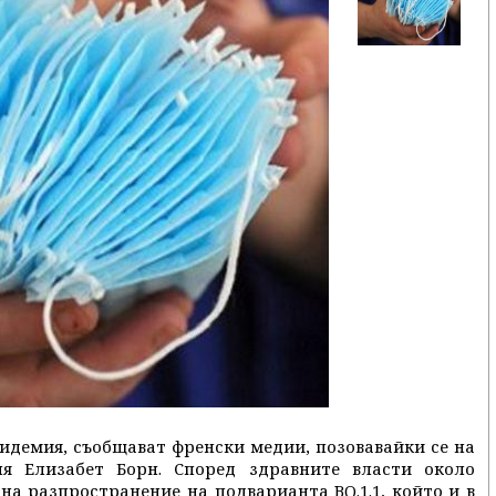
пидемия, съобщават френски медии, позовавайки се на
ля Елизабет Борн. Според здравните власти около
а разпространение на подварианта BQ.1.1, който и в