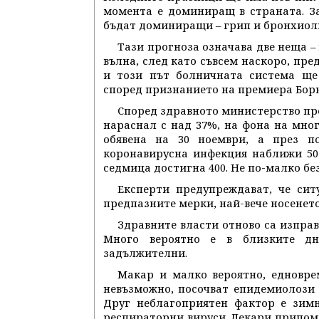
момента е доминиращ в страната. За
бъдат доминиращи – грип и бронхиол
Тази прогноза означава две неща –
вълна, след като съвсем наскоро, пре
и този път болничната система ще 
според признанието на премиера Борн
Според здравното министерство пре
нараснал с над 37%, на фона на мно
обявена на 30 ноември, а през п
коронавирусна инфекция наближи 50 
седмица достигна 400. Не по-малко бе
Експерти предупреждават, че сит
предпазните мерки, най-вече носенет
Здравните власти отново са изпра
Много вероятно е в близките дн
задължителни.
Макар и малко вероятно, едновре
невъзможно, посочват епидемиолози 
Друг неблагоприятен фактор е зимн
респираторни вируси. Лекари припом