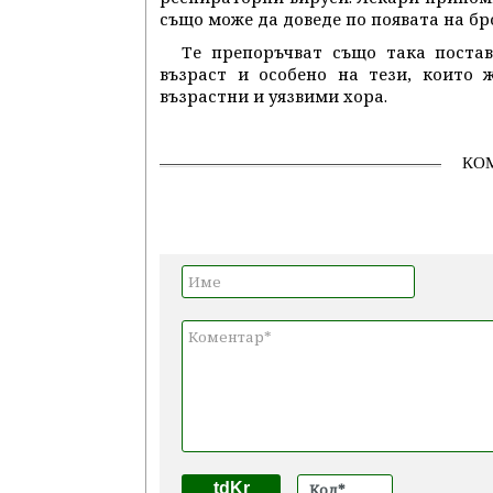
също може да доведе по появата на б
Те препоръчват също така постав
възраст и особено на тези, които 
възрастни и уязвими хора.
КО
tdKr