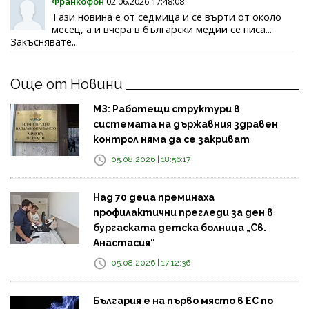
Франкофон
02.06.2026 17:48:08
Тази новина е от седмица и се върти от около
месец, а и вчера в български медии се писа...
Закъснявате...
Още от Новини
МЗ: Работещи структури в
системата на държавния здравен
контрол няма да се закриват
05.08.2026 | 18:56:17
Над 70 деца преминаха
профилактични прегледи за ден в
бургаската детска болница „Св.
Анастасия“
05.08.2026 | 17:12:36
България е на първо място в ЕС по