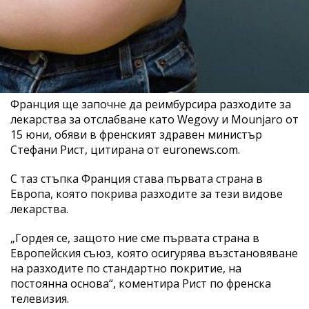
Франция ще започне да реимбурсира разходите за
лекарства за отслабване като Wegovy и Mounjaro от
15 юни, обяви в френският здравен министър
Стефани Рист, цитирана от euronews.com.
С таз стъпка Франция става първата страна в
Европа, която покрива разходите за тези видове
лекарства.
„Гордея се, защото ние сме първата страна в
Европейския съюз, която осигурява възстановяване
на разходите по стандартно покритие, на
постоянна основа“, коментира Рист по френска
телевизия.