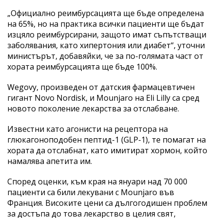
„Официално реимбурсацията ще бъде определена
на 65%, но на практика всички пациенти ще бъдат
изцяло реимбурсирани, защото имат съпътстващи
заболявания, като хипертония или диабет“, уточни
министърът, добавяйки, че за по-голямата част от
хората реимбурсацията ще бъде 100%.
Wegovy, произведен от датския фармацевтичен
гигант Novo Nordisk, и Mounjaro на Eli Lilly са сред
новото поколение лекарства за отслабване.
Известни като агонисти на рецептора на
глюкагоноподобен пептид-1 (GLP-1), те помагат на
хората да отслабнат, като имитират хормон, който
намалява апетита им.
Според оценки, към края на януари над 70 000
пациенти са били лекувани с Mounjaro във
Франция. Високите цени са дългогодишен проблем
за достъпа до това лекарство в целия свят,