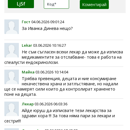
LjSf
Гост
04.06.2026 09:01:24
За Иванка Динева нещо?
Lekar
03.06.2026 10:16:27
Не съм съгласен всеки лекар да може да изписва
медикаментите за отслабване- това е работа на
спеалусти ендокринолози.
Майка
03.06.2026 10:14:04
Трябва превенция, децата и ние консумиране
некачествена храна и затлъстяване, но надали
ще се намерят сили които да контролират храненето
поне на децата.
Лекар
03.06.2026 06:03:36
Айде юруш да изписвате тези лекарства за
здрави хора !!! За това няма пари за лекари и
сестри!!!