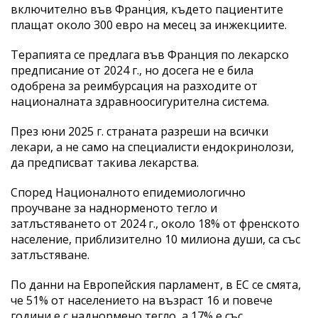
включително във Франция, където пациентите
плащат около 300 евро на месец за инжекциите.
Терапията се предлага във Франция по лекарско
предписание от 2024 г., но досега не е била
одобрена за реимбурсация на разходите от
националната здравноосигурителна система.
През юни 2025 г. страната разреши на всички
лекари, а не само на специалисти ендокринолози,
да предписват такива лекарства.
Според Националното епидемиологично
проучване за наднорменото тегло и
затлъстяването от 2024 г., около 18% от френското
население, приблизително 10 милиона души, са със
затлъстяване.
По данни на Европейския парламент, в ЕС се смята,
че 51% от населението на възраст 16 и повече
години е с наднормено тегло, а 17% е със