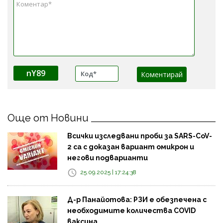
nY89
Още от Новини
Всички изследвани проби за SARS-CoV-
2 са с доказан вариант омикрон и
негови подварианти
25.09.2025 | 17:24:38
Д-р Панайотова: РЗИ е обезпечена с
необходимите количества COVID
ваксина