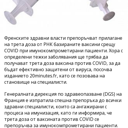
Френските здравни власти препоръчват прилагане
на трета доза от РНК базираните ваксини срещу
COVID при имунокомпрометирани пациенти. Хора с
определени тежки заболявания ще трябва да
получават трета доза ваксина против COVID, за да
бъдат ефективно защитени от вируса, посочва
изданието 20minutes.fr, като се позовава на
становище на специалисти.
Генералната дирекция по здравеопазване (DGS) на
Франция е изпратила спешна препоръка до всички
здравни специалисти, които са ангажирани с
процеса на имунизация, като ги информира, че
трета доза от ваксината против COVID се
препоръчва за имунокомпрометирани пациенти.