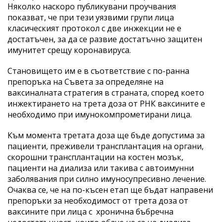
Няколко наскоро публикувани проучвания
показват, че при тези уязвими групи лица
класическият протокол с две инжекции не е
достатъчен, за да се развие достатъчно защитен
имунитет срещу коронавируса.
Становището им е в съответствие с по-ранна
препоръка на Съвета за определяне на
ваксиналната стратегия в страната, според което
инжектирането на трета доза от РНК ваксините е
необходимо при имунокомпрометирани лица.
Към момента третата доза ще бъде допустима за
пациенти, преживели трансплантация на органи,
скорошни трансплантации на костен мозък,
пациенти на диализа или такива с автоимунни
заболявания при силно имуносупресивно лечение.
Очаква се, че на по-късен етап ще бъдат направени
препоръки за необходимост от трета доза от
ваксините при лица с хронична бъбречна