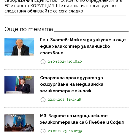
съображения ЕДИНСТВЕНО. Което по определенията в
ЕС е просто КОРУПЦИЯ. Ще ви заплачат един ден по
следствия облизвайте се сега сладко
Още по темата
Ген. Златев: Можем да закупим и още
един хеликоптер за планинско
спасяване
23.03.2023 | 10:16:40
Стартира процедурата за
осигуряване на медицински
хеликоптери с екипаж
22.03.2023 | 15:15:48
МЗ: Базите на медицинските
хеликоптери ще са в Плевен и София
28.02.2023 | 16:16:39