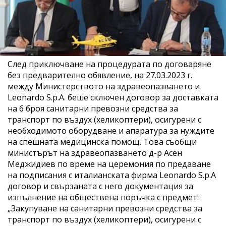
След приключване на процедурата по договаряне
без предварително обявление, на 27.03.2023 г.
между Министерството на здравеопазването и
Leonardo S.p.A. беше сключен договор за доставката
на 6 броя санитарни превозни средства за
транспорт по въздух (хеликоптери), осигурени с
необходимото оборудване и апаратура за нуждите
на спешната медицинска помощ. Това съобщи
министърът на здравеопазването д-р Асен
Меджидиев по време на церемония по предаване
на подписания с италианската фирма Leonardo S.p.A
договор и свързаната с него документация за
изпълнение на обществена поръчка с предмет:
„Закупуване на санитарни превозни средства за
транспорт по въздух (хеликоптери), осигурени с