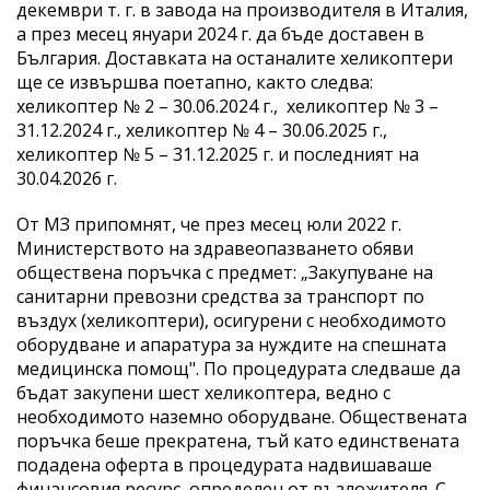
декември т. г. в завода на производителя в Италия,
а през месец януари 2024 г. да бъде доставен в
България. Доставката на останалите хеликоптери
ще се извършва поетапно, както следва:
хеликоптер № 2 – 30.06.2024 г., хеликоптер № 3 –
31.12.2024 г., хеликоптер № 4 – 30.06.2025 г.,
хеликоптер № 5 – 31.12.2025 г. и последният на
30.04.2026 г.
От МЗ припомнят, че през месец юли 2022 г.
Министерството на здравеопазването обяви
обществена поръчка с предмет: „Закупуване на
санитарни превозни средства за транспорт по
въздух (хеликоптери), осигурени с необходимото
оборудване и апаратура за нуждите на спешната
медицинска помощ". По процедурата следваше да
бъдат закупени шест хеликоптера, ведно с
необходимото наземно оборудване. Обществената
поръчка беше прекратена, тъй като единствената
подадена оферта в процедурата надвишаваше
финансовия ресурс, определен от възложителя. С