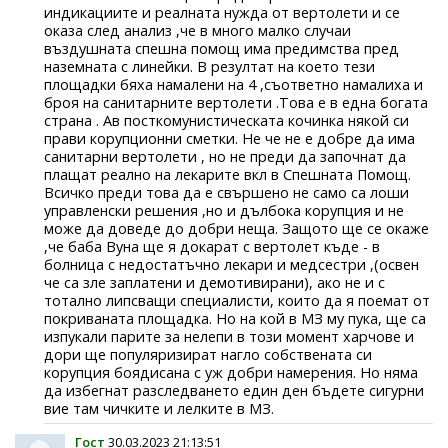
индикациите и реалната нужда от вертолети и се
оказа след анализ ,че в много малко случаи
въздушната спешна помощ има предимства пред
наземната с линейки. В резултат на което тези
площадки бяха намалени на 4 ,съответно намалиха и
броя на санитарните вертолети .Това е в една богата
страна . Ав посткомунистическата кочинка някой си
прави корупционни сметки. Не че не е добре да има
санитарни вертолети , но не преди да започнат да
плащат реално на лекарите вкл в Спешната Помощ.
Всичко преди това да е свършено не само са лоши
управленски решения ,но и дълбока корупция и не
може да доведе до добри неща. Защото ще се окаже
,че баба Вуна ще я докарат с вертолет къде - в
болница с недостатъчно лекари и медсестри ,(освен
че са зле заплатени и демотивирани), ако не и с
тотално липсващи специалисти, които да я поемат от
покриваната площадка. Но на кой в МЗ му пука, ще са
изпукали парите за нелепи в този момент харчове и
дори ще популяризират нагло собствената си
корупция боядисана с уж добри намерения. Но няма
да избегнат разследването един ден бъдете сигурни
вие там чичките и лелките в МЗ.
Гост
30.03.2023 21:13:51