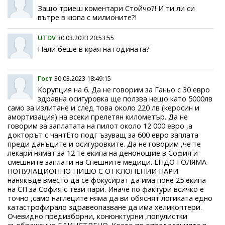
Защо триеш коментари Стойчо?! И ти ли си
вътре в кюпа с милионите?!
UTDV
30.03.2023 20:53:55
Нали беше в края на годината?
Гост
30.03.2023 18:49:15
Корупция на 6. Да не говорим за Ганьо с 30 евро
здравна осигуровка ще ползва нещо като 5000лв
само за излитане и след това около 220 лв (керосин и
амортизация) на всеки прелетян километър. Да не
говорим за заплатата на пилот около 12 000 евро ,а
докторът с чантЕто подг ъзуващ за 600 евро заплата
преди данъците и осигуровките. Да не говорим ,че те
лекари нямат за 12 те екипа на денонощие в София и
смешните заплати на Спешните медици. ЕНДО ГОЛЯМА
ПОПУЛАЦИОННО НИШО С ОТКЛОНЕНИИ ПАРИ
нанякъде вместо да се фокусират да има поне 25 екипа
на СП за София с тези пари. Иначе по фактури всичко е
точно ,само наглеците няма да ви обяснят логиката едно
катастрофирало здравеопазване да има хеликоптери.
Очевидно предизборни, конюнктурни ,популистки