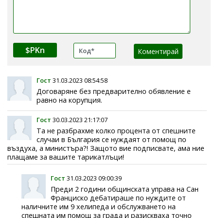
$PKn
Гост
31.03.2023 08:54:58
Договаряне без предварително обявление е
равно на корупция.
Гост
30.03.2023 21:17:07
Та не разбрахме колко процента от спешните
случаи в България се нуждаят от помощ по
въздуха, а министъра?! Защото вие подписвате, ама ние
плащаме за вашите тарикатлъци!
Гост
31.03.2023 09:00:39
Преди 2 години общинската управа на Сан
Франциско дебатираше по нуждите от
наличните им 9 хелипеда и обслужването на
спешната им помощ за града и разискваха точно