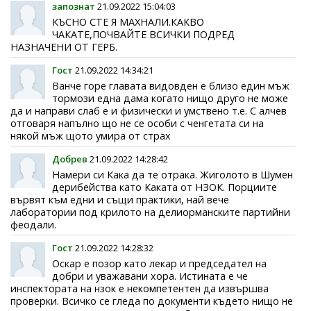
запознат
21.09.2022 15:04:03
КЪСНО СТЕ Я МАХНАЛИ.КАКВО
ЧАКАТЕ,ПОЧВАЙТЕ ВСИЧКИ ПОДРЕД
НАЗНАЧЕНИ ОТ ГЕРБ.
Гост
21.09.2022 14:34:21
Ванче горе главата видовден е близо един мъж
тормози една дама когато нищо друго не може
да и направи слаб е и физически и умствено т.е. С алчев
отговаря напълно що не се особи с ченгетата си на
някой мъж щото умира от страх
Добрев
21.09.2022 14:28:42
Намери си Кака да те отрака. Жиголото в Шумен
дерибейства като Каката от НЗОК. Порциите
вървят към едни и същи практики, най вече
лаборатории под крилото на делиорманските партийни
феодали.
Гост
21.09.2022 14:28:32
Оскар е позор като лекар и председател на
добри и уважавани хора. Истината е че
инспектората на нзок е некомпетентен да извършва
проверки. Всичко се гледа по документи където нищо не