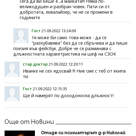
сега да ви беше е...а майката!!! Няма по-
великодушен и разбран човек. Пати си от
добротата, еквалайзер, че не се промени в
годините
Гост
21.09.2022 13:24:09
тя може би само това може - да се
"разхубавява" без да се сбръчква и да пише
поезия във фейсбук. Добре че се разминава с
длъжностната харакетристика на шеф на СЗОК
стар доктор
21.09.2022 12:20:11
Иванке не сех ядосвай !!! Ние сме с теб от екипа
ти.
Гост
21.09.2022 12:15:35
Ще й намерят по-доходоносна длъжност!
Още от Новини
Отиде си психиатърът д-р Николай