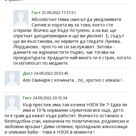
Гост
25.09.2022 17:31:51
Абсолютно! Няма смисъл да уведомявате
Салчев и хората му за това, което сте
открили. Всичко ще бъде потулено, а на вас ще
спретнат дисциплинарки и ще ви уволнят. Е, съдът
ще ви възстанови, но нервите да гледате Лунева,
Йорданова... просто не си заслужават. Затова -
данните на журналистите първо, чак тогава на
прокуратурата. Крадците най-много ги е страх, когато
ги изтипосат по медиите.
Дост
24.09.2022 20:53:45
Ало Свинаря с кочината ...по_ кротко с изказа !
Гост
24.09.2022 20:15:34
Къф престиж има тая кочина НЗОК бе ?! Едва ли
има и 10 % нормални служители все още, дето
ги е срам да кажат къде работят. Всичкото останало е
безподобна сган, назначена по политически, роднински и
любовни връзки ! Диви селянки, пропаднали алкохолици
и опикани баби - това е НЗОК в момента !