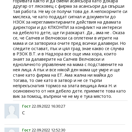
горивата както и да смени асансьора като докара
другар от лясковец с фирма за асансьори да свърши
тая работа. Не му се получи това де. А непокорните си
мислеха, че като подадат сигнал и документи до
НЗОК за нерегламентираните действия на двамата
директори и до КПКОНПИ за конфликт на интереси
на дебелото дете, ще ги разкарат. Да , ама не . Оказа
се, че Салчев и Велчовски са оплетени в игрите на
мама и си затвориха очите пред всички далавери. Но
следите остават, пък и цял град знае какво се случва
в РЗОК В.Т. и в Надзора все още има хора, които
знаят за далаверите на Салчев Велчовски и
едноличното управление на мама с подставените на
нея лица. А пък и все някой ден мама ще умре и ще
стане като фирма на ЕТ. Ама жална ни майка до
тогава, то сме като в затвор и не се търпи
непрекъснатия тормоз на злата вещица Анка Н. и
осиновеното от нея дебело дете. приемете това като
вик за помощ, въпреки че не му е тука мястото.
Гост
22.09.2022 16:30:27
C
Гост
22.09.2022 12:52:30