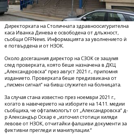
Директорката на Столичната здравноосигурителна
каса Иванка Динева е освободена от длъжност,
съобщи OFFNews. Информацията за уволнението ѝ
е потвърдена и от НЗОК.
Около досегашния директор на СЗОК се зашумя
след проверката, която беше назначена в ДКЦ
„Александровска“ през август 2021 г., припомня
изданието. Проверката беше предизвикана от
„писмен сигнал“ на бивш служител на болницата.
За случая стана известно през ноември 2021 г.,
когато в навечерието на изборите на 14.11. медии
съобщиха, че офталмологът от „Александровска“ д-
р Александър Оскар е „източил стотици хиляди
левове от НЗОК, отчитайки фалшиви документи за
фиктивни прегледи и манипулации.“