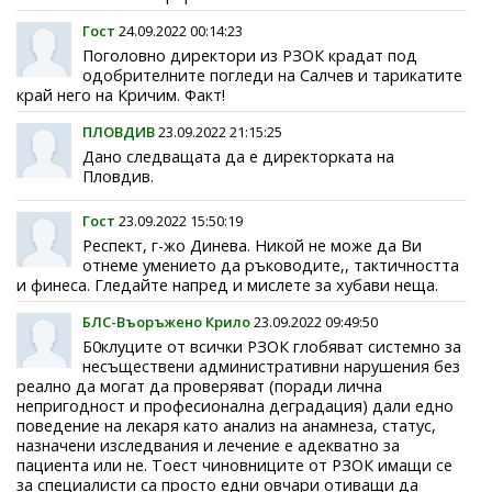
Гост
24.09.2022 00:14:23
Поголовно директори из РЗОК крадат под
одобрителните погледи на Салчев и тарикатите
край него на Кричим. Факт!
ПЛОВДИВ
23.09.2022 21:15:25
Дано следващата да е директорката на
Пловдив.
Гост
23.09.2022 15:50:19
Респект, г-жо Динева. Никой не може да Ви
отнeме умението да ръководите,, тактичността
и финеса. Гледайте напред и мислете за хубави неща.
БЛС-Въоръжено Крило
23.09.2022 09:49:50
Б0клуците от всички РЗОК глобяват системно за
несъществени административни нарушения без
реално да могат да проверяват (поради лична
непригодност и професионална деградация) дали едно
поведение на лекаря като анализ на анамнеза, статус,
назначени изследвания и лечение е адекватно за
пациента или не. Тоест чиновниците от РЗОК имащи се
за специалисти са просто едни овчари отиващи да