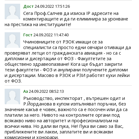
Дост
24.09.2022 17:51:26
Сега Проф.Салчев да изиска IP адресите на
коментиращите и да ги елиминира за уронване
на престижа на институциите!
Гост
24.09.2022 11:47:40
Ччиновниците от РЗОК имащи се за
специалисти са просто едни овчари отиващи да
проверяват летци от гражданската авиация - но са с
дипломи и дисертации от ФОЗ - Факултетите за
обществено здравеопазване! Кога ще бъдат закрити
тези факултети - ФОЗ и анулирани получените дипломи
и дисертации. Масово в РЗОК и РЗИ работят кухи лейки
от ФОЗ.
Аз
24.09.2022 08:52:13
Ръководство, инспекторат , вътрешен одит и
Р.Йорданова в купом изпълняват поръчки, без
значение какъв е човек, важното са е посочен или да са
платили за него. Нивото на контролните органи под
всякакво ниво на авторитет и професионализъм на
всички нива. Но дали ви пука, Не! Пука ви само за Вас,
приближените ви лакеи, заплатите ви и всякакви
комисионни и хонорари.