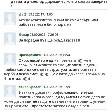
двамата директор дирекции с които крояха заверите
!
Да
21.09.2022 17:41:00
Без доказателства...значи не са си свършили
работата или е било поръчка!
Лекар
21.09.2022 17:26:06
За пореден път ще осъди касата!!!
Прозорливко
21.09.2022 15:38:54
Охоо, някой го е яд на поезията :)))) Не е
сложно, стиховете са емоции увити в думи,
трябва само да се спазва структурата, ама римата е
дарба и всява смут :)))))))) Не е като да клепаш всичко на
4 - я етаж :))))))
лекар Уролог
21.09.2022 15:11:59
Иванка е доказан професионалист и няма
политическа украса, да му мисли Салчев дето не
може да си вдигне гащите от глезените заради слугинаж
на Промяната… простатата затова не му е в ред.