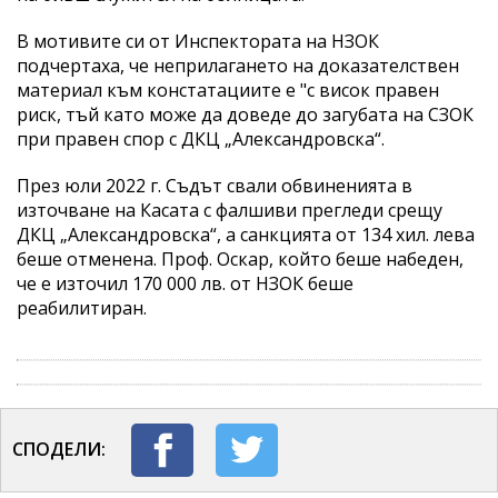
В мотивите си от Инспектората на НЗОК
подчертаха, че неприлагането на доказателствен
материал към констатациите е "с висок правен
риск, тъй като може да доведе до загубата на СЗОК
при правен спор с ДКЦ „Александровска“.
През юли 2022 г. Съдът свали обвиненията в
източване на Касата с фалшиви прегледи срещу
ДКЦ „Александровска“, а санкцията от 134 хил. лева
беше отменена. Проф. Оскар, който беше набеден,
че е източил 170 000 лв. от НЗОК беше
реабилитиран.
СПОДЕЛИ: