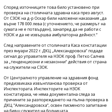
Според източниците това било установено при
проверка на столичната здравна каса през август.
От СЗОК на д-р Оскар били наложени наказания „да
върне 178 000 лева (с уточнението, че размерът на
сумата не е потвърден), занапред да не работи с
НЗОК и да не извършва амбулаторна дейност.“
След направените от столичната Каса констатации
през януари 2022 г. ДКЦ „Александровска“ подаде
сигнал до управителя на НЗОК проф. Петко Салчев
за „тенденциозни и незаконни“ действия от страна
на служители на СЗОК.
От Централното управление на здравния фонд
предизвикаха извънпланова проверка от
Инспектората. Инспекторите на НЗОК
констатираха, че няма документална следа за
причините за разпореждането на пълна проверка в
ДКЦ "Александровска", освен писменото запитване
на бивш служител на болницата.