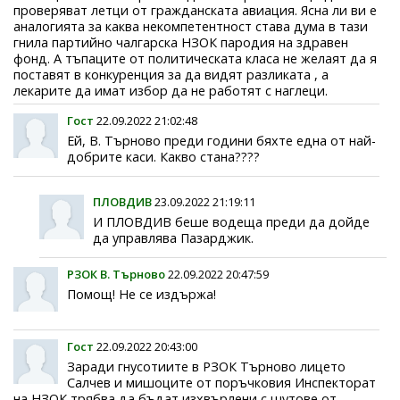
проверяват летци от гражданската авиация. Ясна ли ви е
аналогията за каква некомпетентност става дума в тази
гнила партийно чалгарска НЗОК пародия на здравен
фонд. А тъпаците от политическата класа не желаят да я
поставят в конкуренция за да видят разликата , а
лекарите да имат избор да не работят с наглеци.
Гост
22.09.2022 21:02:48
Ей, В. Търново преди години бяхте една от най-
добрите каси. Какво стана????
ПЛОВДИВ
23.09.2022 21:19:11
И ПЛОВДИВ беше водеща преди да дойде
да управлява Пазарджик.
РЗОК В. Търново
22.09.2022 20:47:59
Помощ! Не се издържа!
Гост
22.09.2022 20:43:00
Заради гнусотиите в РЗОК Търново лицето
Салчев и мишоците от поръчковия Инспекторат
на НЗОК трябва да бъдат изхвърлени с шутове от