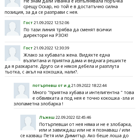
Не знам дали Иванка е изпълнявала поръчка
срещу Оскар, но той е в достатъчно силна
позиция, за да се разправи с нея.
Гост
21.09.2022 12:52:06
По тази линия трябва да сменят всички
директори на РЗОК!
Гост
21.09.2022 12:30:39
Жлако за хубавата жена. Видяхте една
възпитана и приятна дама и веднага решихте
да я разкарате. Друго си е някоя дебела и разплута
тьотка, с акъл на кокошка, нали?.
потърпевш от и д
21.09.2022 18:22:44
Много "приятна хубава и интелигентна " това
е обвивката а под нея е точно кокошка -зла и
злопаметна злобарка !
Лъжеш
22.09.2022 02:45:46
Потърпевши от нея няма и не е злобарка,
или и завиждаш или не я познаваш / или
се казваш Петя или Димитър. Ако беше лоша до