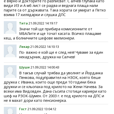
е вярно и докторите го разписват. С алчев глупака като
види ИЗ и А мб лист се радва и веднага плаща нали
парите са от държавата. Така хората си умират а Петко
взима 17 хилядарки и слушка ДПС
Тита
21.09.2022 14:19:17
Значи той ще прибира комисионните от
МБАЛите и ще точат касата. Всичко плащаме
кеш, а болничните шефове милионери.
Лекар
21.09.2022 14:10:13
По- важно е кой ще е след нея! Чуваме за един
некадърник, дружка на Салчев!
Шуши
21.09.2022 14:00:43
В такъв случай трябва да уволнят и Йорданка
Пенкова, подуправител на НЗОК, която беше
дружка с Иванка, които още преди 10 години бяха
дружки и се кльопаха под крилото на Жени Начева. За
всеки има Видовден. Дана съсипа стотици кариери като
шеф на РЗОК-Шумен. От 2003 г. е под крилото на ДПС и
не я махат дори като пенсионерка.
Гост
21.09.2022 13:04:12