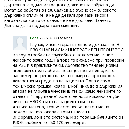
държавната администрация с доживотна забрана да
могат да работят в нея. Салчев да върне сам високото
държавно отличие, а не да девалвира тази висока
награда, за която се оказа, че не е достоен. Ванчето
Динева да го подкара този смешник
Гост
23.09.2022 09:34:23
Глупак, Инспекторатът явно е доказал, че В
РЗОК ЦАРИ АДМИНИСТРАТИВЕН ПРОИЗВОЛ
и злоупотреба със служебното положение. И ние
лекарите всяка година това го виждаме при проверки
на РЗОК в практиките си. Абсолютно тенденциозни
пrоверки с цел глоби за несъществени неща, като
например погрешно написан номер на протокол за
лекарствени средства на пациента. Тoва е само
техническа грешка, която никой никъде в държавния
апарат не глобява чиновниците си ,само лекарите го
отнасят. "Нарушение" ,което не носи никакви загуби
нито на НЗОK, нито на пациента,нито на
данъкоплатеца, техническо несъответствие на
номeра на протокола с този нанесен в
информационната система. И за това шиб@няците от
РЗОК глобяват от 80-120 лв лекаря .