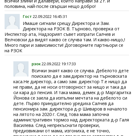
всички злини и далавери, които направи за 2 г. и
половина, най-после свърши нещо добро!
Гост
22.09.2022 16:45:31
Имаше сигнали срещу Директора и Зам.
Директора на РЗОК В. Търново, проверка от
Инспектор ата, Надзорият съвет изпрати Салчев и
Велчовски да видят какво се случва там. И какво-нищо,!
Много пари и зависимости! Договорните партньори се
на РЗОК
рзок
22.09.2022 19:17:33
Всички знаят какво се случва. Дебелото дете
поискало да е зам.директор на търновската
каса.Не директор, а само зам. директор Т.е нищо да
не прави, да не носи отговорност за нищо и така да
си кара до пенсия. И така мама, демек д-р Маргаритка
Йонова се заела да изпълни мечтата на дебелото си
дете. Първо принудително уредиха Салчев да
пенсионира зам. директора д-р Шиваров в началото
на лятото на 2020 г. След това мама започна
административен тормоз над директорката д-р Галя
Василева. След непрекъснати проверки,
предизвикани от мама, изгониха, е не точно,