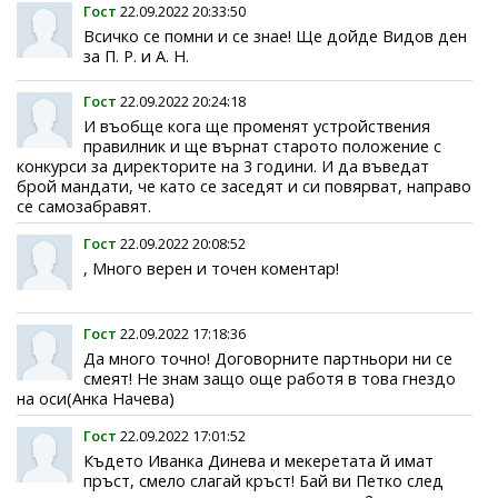
Гост
22.09.2022 20:33:50
Всичко се помни и се знае! Ще дойде Видов ден
за П. Р. и А. Н.
Гост
22.09.2022 20:24:18
И въобще кога ще променят устройствения
правилник и ще върнат старото положение с
конкурси за директорите на 3 години. И да въведат
брой мандати, че като се заседят и си повярват, направо
се самозабравят.
Гост
22.09.2022 20:08:52
, Много верен и точен коментар!
Гост
22.09.2022 17:18:36
Да много точно! Договорните партньори ни се
смеят! Не знам защо още работя в това гнездо
на оси(Анка Начева)
Гост
22.09.2022 17:01:52
Където Иванка Динева и мекеретата й имат
пръст, смело слагай кръст! Бай ви Петко след