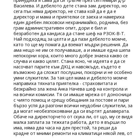
принудиха я сама да си тръгне през септември д-р
Василева. И дебелото дете стана зам. директор, но
сега пък няма директор, не става кой да е да е
директор и мама и приятелки се заеха и намериха
един дребен лясковски нехранимайко, роднина, без
грам административен опит, дори е бил и
безработен да кандиса да стане шеф на РЗОК-В-Т.
Най подходящ за целта и да пази дебелото момче,
като то ще му помага да вземат мъдри решения. Да
ама нещо не им се получаваше, а и имаше една шепа
непокорни хора, които много добре знаеха какво се
случва и какво целят. Стана ясно, че идеята е да се
насочват парите към ДКЦ и навсякъде, където е
възможно да сложат послушни, покорни и не особено
умни служители. За тая цел мама и дебелото момче
направиха тяхната приятелка - страховитата и
безкрайно зла жена Анка Начева шеф на контрола и
на всички комисии. Тя си имаше мрежа от доносници
с чиято помощ и срещу обещания за постове и пари
бързо успя да разгони всички неудобни служители, за
да могат необезпокоявани да си въртят далаверата.
Обаче на директорчето от скука ли, от що, му се видя
малка заплата за тежката работа, дето я върши по
има, няма два часа на ден престой, та реши да
крадне от мними ремонти на климатици някой лев, от