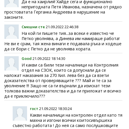
Да е на хаирлия! Хайде сега и функционално
непригодната Петя Иванова, назначена от рядко
простоватата Герганка Андреева в нарушение на
законите.
Смешни сте
21.09.2022 22:46:38
На кой ги пишете тия...за всеки е известно че
Петко уволнява, а Динева им намираше работа!
Не ви е срам, тая жена винаги е подавала ръка и ходеше
да се бори с Петко да не уволнява хората.
Good
21.09.2022 18:14:30
И какви са били тези началници на Контролния
отдел на СЗОК, които са допуснали да се
наложат наказания за 270 Хил. лева без да са взети
доказателства от проверяващите ??? Май и те са за
уволнение !!! Защо не са ги върнали да изискат тези
толкова важни доказателства и да ги приложат и всичко
да е приключило???
гост
21.09.2022 18:30:24
Какви началници на контролен отдел като тя
махна и изгони всички коитосивършеха
съвестно работата ! До нея са само послушковците