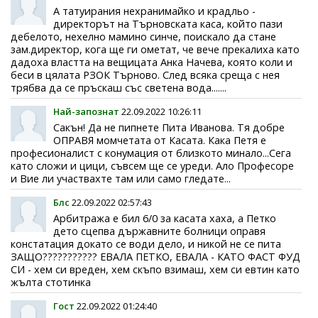
А татуирания нехранимайко и крадльо -
директорът на Търновската каса, който пази
дебелото, нехелно мамино синче, поискало да стане
зам.директор, кога ще ги ометат, че вече прекалиха като
дадоха властта на вещицата Анка Начева, която коли и
беси в цялата РЗОК Търново. След всяка среща с нея
трябва да се пръскаш със светена вода.......
Най-запознат
22.09.2022 10:26:11
Сакън! Да не пипнете Пита Иванова. Тя добре
ОПРАВЯ момчетата от Касата. Кака Петя е
професионалист с конумация от близкото минало...Сега
като сложи и цици, съвсем ще се уреди. Ало Професоре
и Вие ли участвахте там или само гледате...
Блс
22.09.2022 02:57:43
Арбитража е бил 6/0 за касата хаха, а Петко
дето сцепва държавните болници оправя
констатация докато се води дело, и никой не се пита
ЗАЩО??????????? ЕВАЛА ПЕТКО, ЕВАЛА - КАТО ФАСТ ФУД
СИ - хем си вреден, хем скъпо взимаш, хем си евтин като
жълта стотинка
Гост
22.09.2022 01:24:40