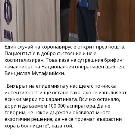
Един случай на коронавирус е открит през нощта.
Пациентът е в добро състояние и не е
хоспитализиран. Това каза на сутрешния брифинг
началникът на Националния оперативен щаб ген.
Венцислав Мутафчийски.
„Вихърът на епидемията у нас ще е с по-ниска
интензивност и ще остане така, ако се изпълняват
всички мерки по карантината. Всичко останало,
дори и да вземем 100 000 аспиратора. Да не
говорим, че някои държави обявяват много
екзотични решения, да не се приемат възрастни
хора в болниците“, каза той.