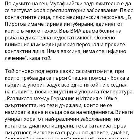
По думите на ген. Мутафчийски задължително е да
се тестуват хора с респираторни заболявания. Плюс
контактните лица, плюс медицинския персонал. „В
Пирогов има четирима интубирани, единият от
които в много тежко. Във ВМА двама болни на
ръба на дихателна недостатъчност. Особено
внимание към медицинския персонал и преките
контактни лица. Няма ваксина, няма специфично
лечение“, каза той.
Той отново подчерта какви са симптомите, при
които трябва да се търси Спешна помощ - болка в
гърдите, упорит задух все едно някой ти е седнал
на гърдите, посинели устни и упорита температура.
„Разликата между Германия и Италия е 10% в
смъртността, но тези държави, които не се
намират в една и съща фаза на епидемията. Винаги
умират хора, от най-различни заболявания, но
когато са диагностицирани, те са катализатор за
смъртност. Рискови са сърдечносъдовите, диабет,