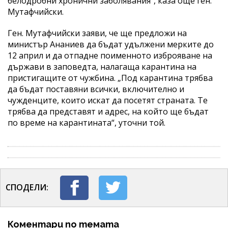
белодробни хронични заболявания“, каза още ген.
Мутафчийски.
Ген. Мутафчийски заяви, че ще предложи на
министър Ананиев да бъдат удължени мерките до
12 април и да отпадне поименното изброяване на
държави в заповедта, налагаща карантина на
пристигащите от чужбина. „Под карантина трябва
да бъдат поставяни всички, включително и
чужденците, които искат да посетят страната. Те
трябва да представят и адрес, на който ще бъдат
по време на карантината“, уточни той.
СПОДЕЛИ:
Коментари по темата