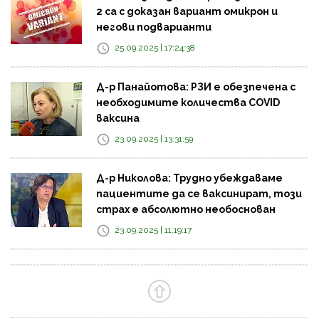
2 са с доказан вариант омикрон и
негови подварианти
25.09.2025 | 17:24:38
Д-р Панайотова: РЗИ е обезпечена с
необходимите количества COVID
ваксина
23.09.2025 | 13:31:59
Д-р Николова: Трудно убеждаваме
пациентите да се ваксинират, този
страх е абсолютно необоснован
23.09.2025 | 11:19:17