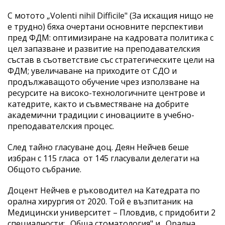
С мотото „Volenti nihil Difficile" (За искащия нищо не
е трудно) бяха очертани основните перспективи
пред ФДМ: оптимизиране на кадровата политика с
цел запазване и развитие на преподавателския
състав в съответствие със стратегическите цели на
ФДМ; увеличаване на приходите от СДО и
продължаващото обучение чрез използване на
ресурсите на високо-технологичните центрове и
катедрите, както и съвместяване на добрите
академични традиции с иновациите в учебно-
преподавателския процес.
След тайно гласуване доц. Деян Нейчев беше
избран с 115 гласа от 145 гласували делегати на
Общото събрание.
Доцент Нейчев е ръководител на Катедрата по
орална хирургия от 2020. Той е възпитаник на
Медицински университет – Пловдив, с придобити 2
специалности: „Обща стоматология" и „Орална