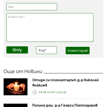
RhVy
Още от Новини
Отиде си психиатърът д-р Николай
Янакиев
06.08.2026 | 17:57:46
Почина доц. д-р Георги Поптодоров