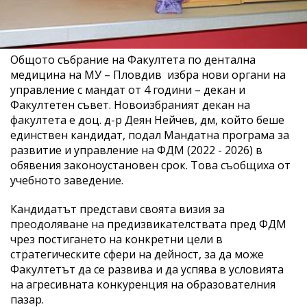
Общото събрание на Факултета по дентална
медицина на МУ – Пловдив избра нови органи на
управление с мандат от 4 години – декан и
Факултетен съвет. Новоизбраният декан на
факултета е доц. д-р Деян Нейчев, дм, който беше
единствен кандидат, подал Мандатна програма за
развитие и управление на ФДМ (2022 - 2026) в
обявения законоустановен срок. Това съобщиха от
учебното заведение.
Кандидатът представи своята визия за
преодоляване на предизвикателствата пред ФДМ
чрез постигането на конкретни цели в
стратегическите сфери на дейност, за да може
Факултетът да се развива и да успява в условията
на агресивната конкуренция на образователния
пазар.