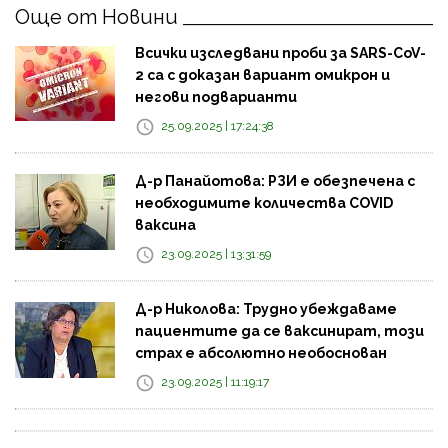
Още от Новини
Всички изследвани проби за SARS-CoV-
2 са с доказан вариант омикрон и
негови подварианти
25.09.2025 | 17:24:38
Д-р Панайотова: РЗИ е обезпечена с
необходимите количества COVID
ваксина
23.09.2025 | 13:31:59
Д-р Николова: Трудно убеждаваме
пациентите да се ваксинират, този
страх е абсолютно необоснован
23.09.2025 | 11:19:17