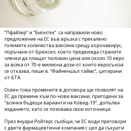
"Пфайзер" и "Бионтех" са направили ново
предложение на ЕС във връзка с прекалено
големите количества ваксини срещу коронавирус,
поръчани от Брюксел, което предвижда страните
членки да плащат половин цена или около 10 евро
за всяка от 70-е милиона дози от които евросъюза
се отказва, пише в. "Файненшъл таймс", цитирани
от БТА.
Освен това промените в договора ще позволят на
ЕС да премине към по-нови ваксини, пригодени за
"всички бъдещи варианти на Ковид-19", допълва
изданието, като се позовава свои източници.
През януари Ройтерс съобщи, че ЕС води преговори
с двете фармацевтични компания с цел да съкрати