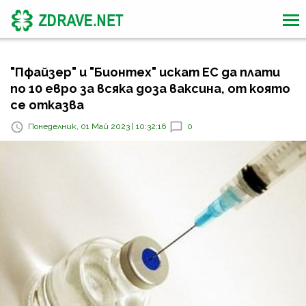
"Пфайзер" и "Бионтех" искат ЕС да плати
по 10 евро за всяка доза ваксина, от която
се отказва
Понеделник, 01 Май 2023 | 10:32:16
0