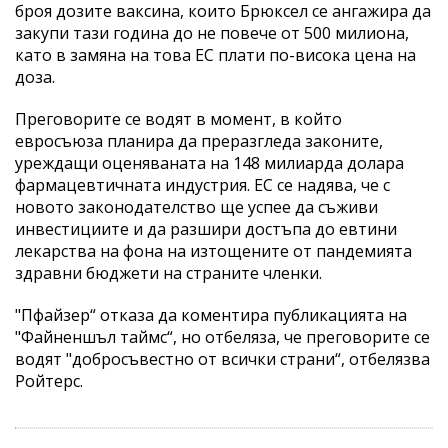
броя дозите ваксина, които Брюксел се ангажира да
закупи тази година до не повече от 500 милиона,
като в замяна на това ЕС плати по-висока цена на
доза.
Преговорите се водят в момент, в който
евросъюза планира да преразгледа законите,
уреждащи оценяваната на 148 милиарда долара
фармацевтичната индустрия. ЕС се надява, че с
новото законодателство ще успее да съживи
инвестициите и да разшири достъпа до евтини
лекарства на фона на изтощените от пандемията
здравни бюджети на страните членки.
"Пфайзер“ отказа да коментира публикацията на
"Файненшъл таймс“, но отбеляза, че преговорите се
водят "добросъвестно от всички страни“, отбелязва
Ройтерс.