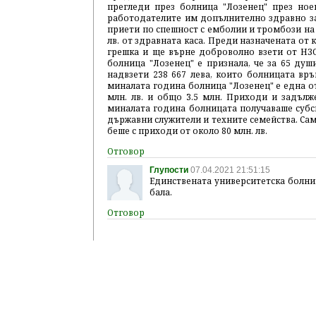
прегледи през болница "Лозенец" през но
работодателите им допълнително здравно зас
приети по спешност с емболии и тромбози на 
лв. от здравната каса. Преди назначената от 
грешка и ще върне доброволно взети от НЗО
болница "Лозенец" е признала, че за 65 души
надвзети 238 667 лева, които болницата връ
миналата година болница "Лозенец" е една от
млн. лв. и общо 3.5 млн. Приходи и задълже
миналата година болницата получаваше субсид
държавни служители и техните семейства. Сам
беше с приходи от около 80 млн. лв.
Глупости
07.04.2021 21:51:15
Единствената университетска болниц
бала.