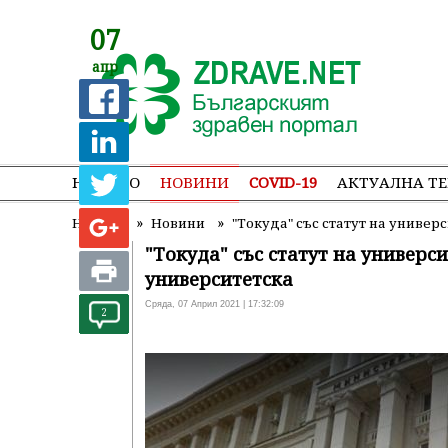
07
апр
НАЧАЛО
НОВИНИ
COVID-19
АКТУАЛНА Т
»
»
Начало
Новини
"Токуда" със статут на универ
"Токуда" със статут на универс
университетска
Сряда, 07 Април 2021 | 17:32:09
2