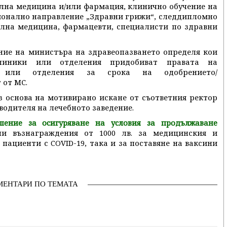
лна медицина и/или фармация, клинично обучение на
ионално направление „Здравни грижи“, следдипломно
ална медицина, фармацевти, специалисти по здравни
ние на министъра на здравеопазването определя кои
линики или отделения придобиват правата на
ки или отделения за срока на одобрението/
 от МС.
 основа на мотивирано искане от съответния ректор
водителя на лечебното заведение.
ение за осигуряване на условия за продължаване
и възнаграждения от 1000 лв. за медицинския и
пациенти с COVID-19, така и за поставяне на ваксини
МЕНТАРИ ПО ТЕМАТА