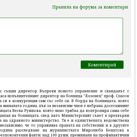
Правила на форума за коментари
ъс същия директор Въпреки лошото управление и скандалът с
каса изпълнителният директор на болница "Лозенец" проф. Спасов
а си в конкуренция сам със себе си. В борда на болницата, която
на миналата година, пък за независим член е избрана досегашният
ицата Веска Рушкова, която явно трябва да контролира сама себе
ипал на болницата, след като Министерският съвет я прехвърли
а на здравното министерство. Тя е и единствената ведомствена
езависимо, че то упражнява правата на собственик и в другите
година разследване на журналистката Миролюба Бенатова в
безпокоителни факти: над 100 души, преминали на профилактични