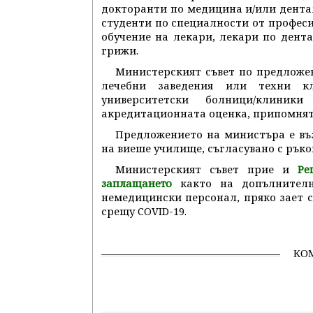
докторанти по медицина и/или дента
студенти по специалности от профес
обучение на лекари, лекари по дент
грижи.
Министерският съвет по предложе
лечебни заведения или техни к
университетски болници/клини
акредитационната оценка, припомнят
Предложението на министъра е въз
на виеше училище, съгласувано с ръко
Министерският съвет прие и
Реш
както на допълнителн
заплащането
немедицински персонал, пряко зает с 
срещу COVID-19.
КО