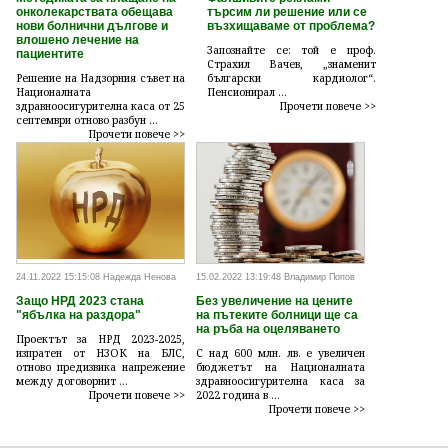
онколекарствата обещава
търсим ли решение или се
нови болнични дългове и
възхищаваме от проблема?
влошено лечение на
Запознайте се: той е проф.
пациентите
Страхил Вачев, „знаменит
Решение на Надзорния съвет на
български кардиолог“.
Националната
Пенсионирал ...
здравноосигурителна каса от 25
Прочети повече >>
септември отново разбун ...
Прочети повече >>
24.11.2022 15:15:08 Надежда Ненова
15.02.2022 13:19:48 Владимир Попов
Защо НРД 2023 стана
Без увеличение на цените
"ябълка на раздора"
на пътеките болници ще са
на ръба на оцеляването
Проектът за НРД 2023-2025,
изпратен от НЗОК на БЛС,
С над 600 млн. лв. е увеличен
отново предизвика напрежение
бюджетът на Националната
между договорнит ...
здравноосигурителна каса за
Прочети повече >>
2022 година в ...
Прочети повече >>