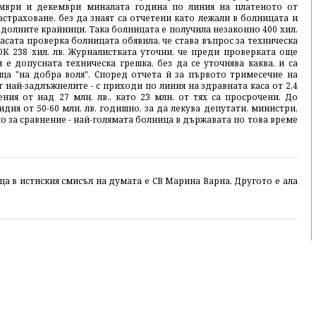
ември и декември миналата година по линия на платеното от
траховане, без да знаят са отчетени като лежали в болницата и
долните крайници. Така болницата е получила незаконно 400 хил.
касата проверка болницата обявила, че става въпрос за техническа
К 238 хил. лв. Журналистката уточни, че преди проверката още
 е допусната техническа грешка, без да се уточнява каква, и са
ща "на добра воля". Според отчета й за първото тримесечие на
 най-задлъжнелите - с приходи по линия на здравната каса от 2.4
ния от над 27 млн. лв., като 23 млн. от тях са просрочени. До
ия от 50-60 млн. лв. годишно, за да лекува депутати, министри,
о за сравнение - най-голямата болница в държавата по това време
а в истнския смисъл на думата е СВ Марина Варна. Другото е ала