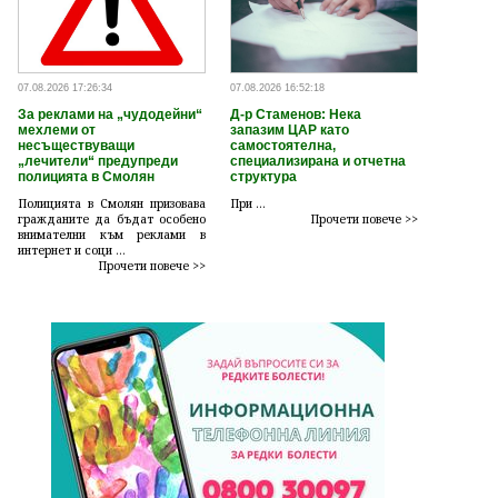
07.08.2026 17:26:34
07.08.2026 16:52:18
За реклами на „чудодейни“
Д-р Стаменов: Нека
мехлеми от
запазим ЦАР като
несъществуващи
самостоятелна,
„лечители“ предупреди
специализирана и отчетна
полицията в Смолян
структура
Полицията в Смолян призовава
При ...
гражданите да бъдат особено
Прочети повече >>
внимателни към реклами в
интернет и соци ...
Прочети повече >>