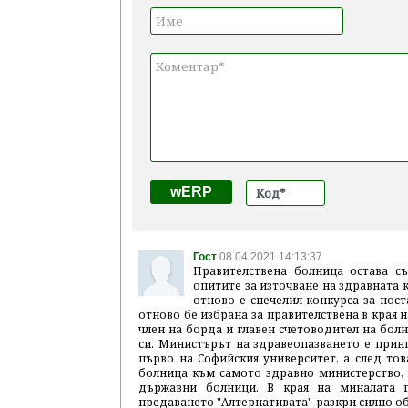
wERP
Гост
08.04.2021 14:13:37
Правителствена болница остава с
опитите за източване на здравната 
отново е спечелил конкурса за пост
отново бе избрана за правителствена в края 
член на борда и главен счетоводител на болн
си. Министърът на здравеопазването е принц
първо на Софийския университет, а след тов
болница към самото здравно министерство, н
държавни болници. В края на миналата 
предаването "Алтернативата" разкри силно о