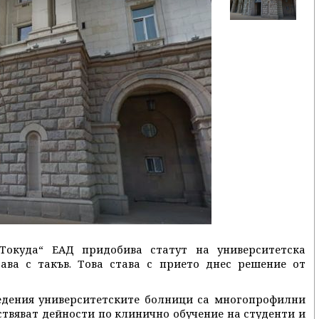
окуда“ ЕАД придобива статут на университетска
ава с такъв. Това става с прието днес решение от
ведения университетските болници са многопрофилни
ствяват дейности по клинично обучение на студенти и