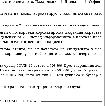
ласти е следното: Пазарджик – 1, Пловдив – 1, София-
случаи на новия коронавирус у нас. Активните към
последните 24 часа не се е възстановил нито един човек.
енти с потвърдена коронавирусна инфекция нараства
тделения са 20. Според информацията в портала през
стъпил един ваксиниран пациент.
тема отчита, че от началото на епидемията у нас
а коронавирусна инфекция е 26 755. За вчера не са
 срещу COVID-19 остава 4 726 599. През вчерашния ден
 Напълно ваксинирани са 2 078 006 души. Хората с
а 1 008 193, като от тях 135 623 души са с бустер с
 За вчера няма регистрирани смъртни случаи.
МЕНТАРИ ПО ТЕМАТА