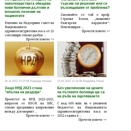
онколекарствата обещава
търсим ли решение или се
нови болнични дългове и
възхищаваме от проблема?
влошено лечение на
Запознайте се: той е проф.
пациентите
Страхил Вачев, „знаменит
Решение на Надзорния съвет на
български кардиолог“.
Националната
Пенсионирал ...
здравноосигурителна каса от 25
Прочети повече >>
септември отново разбун ...
Прочети повече >>
24.11.2022 15:15:08 Надежда Ненова
15.02.2022 13:19:48 Владимир Попов
Защо НРД 2023 стана
Без увеличение на цените
"ябълка на раздора"
на пътеките болници ще са
на ръба на оцеляването
Проектът за НРД 2023-2025,
изпратен от НЗОК на БЛС,
С над 600 млн. лв. е увеличен
отново предизвика напрежение
бюджетът на Националната
между договорнит ...
здравноосигурителна каса за
Прочети повече >>
2022 година в ...
Прочети повече >>