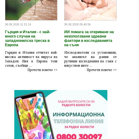
08.08.2026 11:31:14
08.08.2026 09:49:56
Гърция и Италия - с най-
ИИ помага за откриване на
много случаи на
неизползвани здравни
западнонилска треска в
фактори в изследванията
Европа
на съня
Гърция и Италия отчитат най-
Изследователи са установили,
висока активност на вируса на
че анализът на данни от
Западен Нил в Европа този
рутинни изследвания на съня с
сезон, съобщи ...
изкуствен инте ...
Прочети повече >>
Прочети повече >>