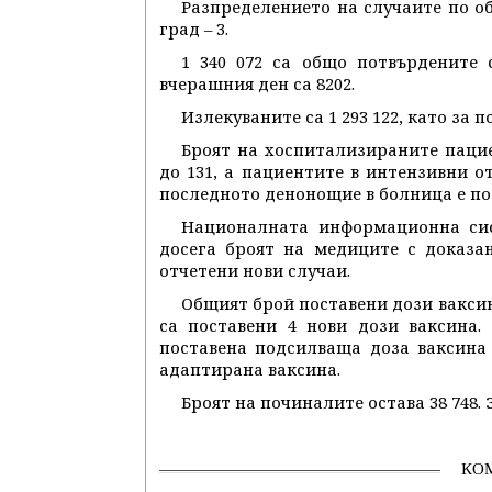
Разпределението на случаите по об
град – 3.
1 340 072 са общо потвърдените 
вчерашния ден са 8202.
Излекуваните са 1 293 122, като за 
Броят на хоспитализираните паци
до 131, а пациентите в интензивни о
последното денонощие в болница е по
Националната информационна сис
досега броят на медиците с доказан
отчетени нови случаи.
Общият брой поставени дози ваксина
са поставени 4 нови дози ваксина.
поставена подсилваща доза ваксина с
адаптирана ваксина.
Броят на починалите остава 38 748.
КО