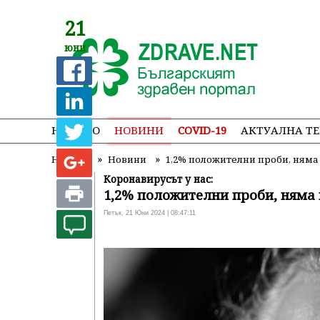
21
юни
НАЧАЛО
НОВИНИ
COVID-19
АКТУАЛНА Т
»
»
Начало
Новини
1,2% положителни проби, ням
Коронавирусът у нас:
1,2% положителни проби, няма
Петък, 21 Юни 2024 | 08:47:11