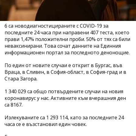
6 са новодиагностицираните с COVID-19 за
последните 24 часа при направени 407 теста, което
прави 1,47% положителни проби. 50% от тях са били
неваксинирани. Това сочат данните на Единния
информационен портал за последното денонощие.
По един от новите случаи е открит в Бургас, във
Враца, в Сливен, в София-област, в София-град и в
Стара Загора.
1 340 029 са общо потвърдените случаи на новия
коронавирус у нас. Активните към вчерашния ден
са 8167.
Излекуваните са 1 293 114, като за последните 24
часа се е възстановил един човек.