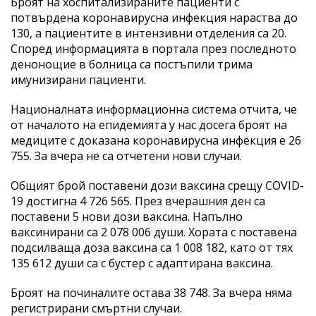
Броят на хоспитализираните пациенти с
потвърдена коронавирусна инфекция нараства до
130, а пациентите в интензивни отделения са 20.
Според информацията в портала през последното
денонощие в болница са постъпили трима
имунизирани пациенти.
Националната информационна система отчита, че
от началото на епидемията у нас досега броят на
медиците с доказана коронавирусна инфекция е 26
755. За вчера не са отчетени нови случаи.
Общият брой поставени дози ваксина срещу COVID-
19 достигна 4 726 565. През вчерашния ден са
поставени 5 нови дози ваксина. Напълно
ваксинирани са 2 078 006 души. Хората с поставена
подсилваща доза ваксина са 1 008 182, като от тях
135 612 души са с бустер с адаптирана ваксина.
Броят на починалите остава 38 748. За вчера няма
регистрирани смъртни случаи.