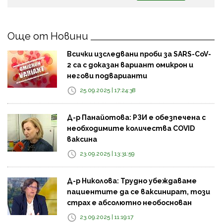
Още от Новини
Всички изследвани проби за SARS-CoV-
2 са с доказан вариант омикрон и
негови подварианти
25.09.2025 | 17:24:38
Д-р Панайотова: РЗИ е обезпечена с
необходимите количества COVID
ваксина
23.09.2025 | 13:31:59
Д-р Николова: Трудно убеждаваме
пациентите да се ваксинират, този
страх е абсолютно необоснован
23.09.2025 | 11:19:17