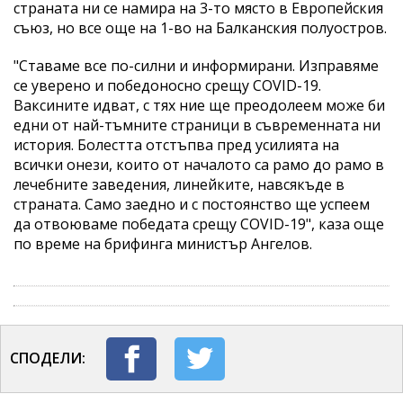
страната ни се намира на 3-то място в Европейския
съюз, но все още на 1-во на Балканския полуостров.
"Ставаме все по-силни и информирани. Изправяме
се уверено и победоносно срещу COVID-19.
Ваксините идват, с тях ние ще преодолеем може би
едни от най-тъмните страници в съвременната ни
история. Болестта отстъпва пред усилията на
всички онези, които от началото са рамо до рамо в
лечебните заведения, линейките, навсякъде в
страната. Само заедно и с постоянство ще успеем
да отвоюваме победата срещу COVID-19", каза още
по време на брифинга министър Ангелов.
СПОДЕЛИ: