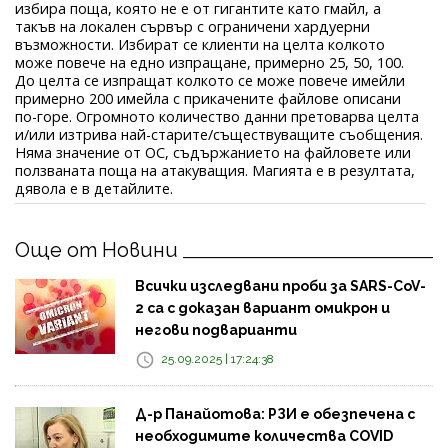
избира поща, която не е от гигантите като гмайл, а
такъв на локален сървър с ограничени хардуерни
възможности. Избират се клиенти на целта колкото
може повече на едно изпращане, примерно 25, 50, 100.
До целта се изпращат колкото се може повече имейли
примерно 200 имейла с прикачените файлове описани
по-горе. Огромното количество данни претоварва целта
и/или изтрива най-старите/съществуващите съобщения.
Няма значение от ОС, съдържанието на файловете или
ползваната поща на атакуващия. Магията е в резултата,
дявола е в детайлите.
Още от Новини
Всички изследвани проби за SARS-CoV-
2 са с доказан вариант омикрон и
негови подварианти
25.09.2025 | 17:24:38
Д-р Панайотова: РЗИ е обезпечена с
необходимите количества COVID