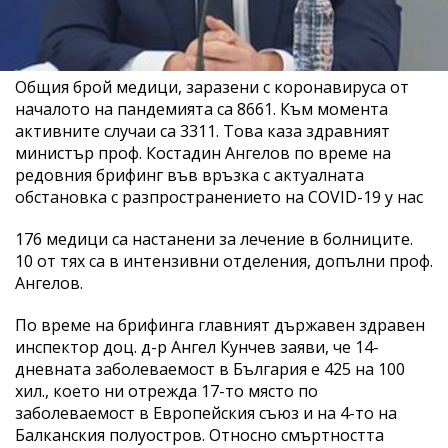
Общия брой медици, заразени с коронавируса от
началото на пандемията са 8661. Към момента
активните случаи са 3311. Това каза здравният
министър проф. Костадин Ангелов по време на
редовния брифинг във връзка с актуалната
обстановка с разпространението на COVID-19 у нас
176 медици са настанени за лечение в болниците.
10 от тях са в интензивни отделения, допълни проф.
Ангелов.
По време на брифинга главният държавен здравен
инспектор доц. д-р Ангел Кунчев заяви, че 14-
дневната заболеваемост в България е 425 на 100
хил., което ни отрежда 17-то място по
заболеваемост в Европейския съюз и на 4-то на
Балканския полуостров. Относно смъртността