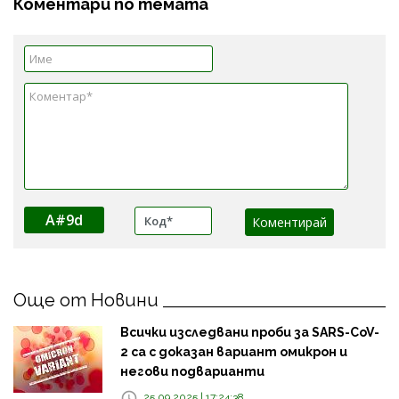
Коментари по темата
A#9d
Още от Новини
Всички изследвани проби за SARS-CoV-
2 са с доказан вариант омикрон и
негови подварианти
25.09.2025 | 17:24:38