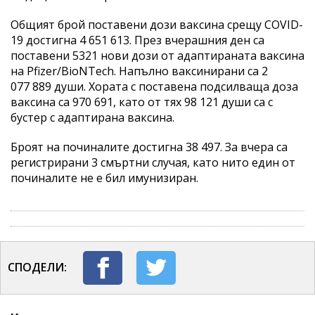
Общият брой поставени дози ваксина срещу COVID-
19 достигна 4 651 613. През вчерашния ден са
поставени 5321 нови дози от адаптираната ваксина
на Pfizer/BioNTech. Напълно ваксинирани са 2
077 889 души. Хората с поставена подсилваща доза
ваксина са 970 691, като от тях 98 121 души са с
бустер с адаптирана ваксина.
Броят на починалите достигна 38 497. За вчера са
регистрирани 3 смъртни случая, като нито един от
починалите не е бил имунизиран.
СПОДЕЛИ: