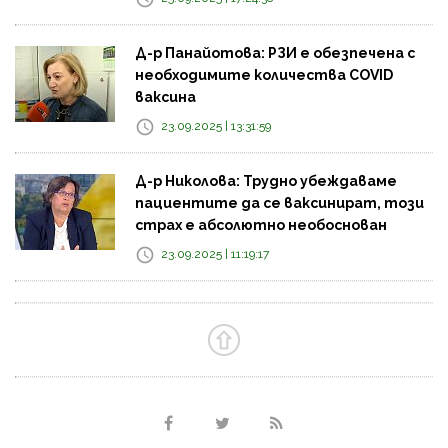
Д-р Панайотова: РЗИ е обезпечена с
необходимите количества COVID
ваксина
23.09.2025 | 13:31:59
Д-р Николова: Трудно убеждаваме
пациентите да се ваксинират, този
страх е абсолютно необоснован
23.09.2025 | 11:19:17