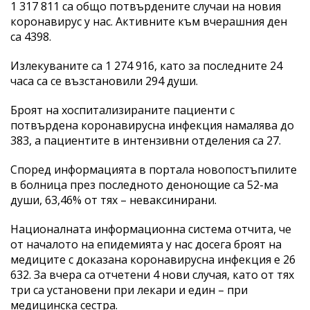
1 317 811 са общо потвърдените случаи на новия
коронавирус у нас. Активните към вчерашния ден
са 4398.
Излекуваните са 1 274 916, като за последните 24
часа са се възстановили 294 души.
Броят на хоспитализираните пациенти с
потвърдена коронавирусна инфекция намалява до
383, а пациентите в интензивни отделения са 27.
Според информацията в портала новопостъпилите
в болница през последното денонощие са 52-ма
души, 63,46% от тях – неваксинирани.
Националната информационна система отчита, че
от началото на епидемията у нас досега броят на
медиците с доказана коронавирусна инфекция е 26
632. За вчера са отчетени 4 нови случая, като от тях
три са установени при лекари и един – при
медицинска сестра.