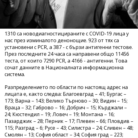
1310 са новодиагностицираните с COVID-19 лица у
нас през изминалото денонощие. 923 от тях са
установени с PCR, а 387 - с бързи антигенни тестове.
През последните 24 часа са направени общо 11456
теста, от които 7290 PCR, а 4166 - антигенни. Това
сочат данните в Националната информационна
система.
Разпределението по области по настоящ адрес на
лицата е, както следва: Благоевград – 41; Бургас –
173; Варна – 143; Велико Търново – 30; Видин – 15;
Враца – 32; Габрово – 16; Добрич – 15; Кърджали –
24; Кюстендил – 19; Ловеч – 19; Монтана – 16;
Пазарджик – 28; Перник – 17; Плевен – 66; Пловдив –
115; Разград – 6; Русе – 43; Силистра – 24; Сливен – 48;
Смолян – 13; София област – 34; София град – 223;