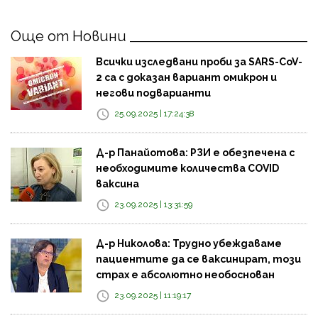
Още от Новини
Всички изследвани проби за SARS-CoV-
2 са с доказан вариант омикрон и
негови подварианти
25.09.2025 | 17:24:38
Д-р Панайотова: РЗИ е обезпечена с
необходимите количества COVID
ваксина
23.09.2025 | 13:31:59
Д-р Николова: Трудно убеждаваме
пациентите да се ваксинират, този
страх е абсолютно необоснован
23.09.2025 | 11:19:17