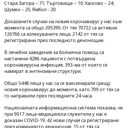
Стара Загора – 71; Търговище – 10; Хасково – 24;
Шумен – 25; Ямбол - 20.
Доказаните случаи на новия коронавирус у нас към
момента са общо 205390. От тях 70722 са активни.
126766 са излекуваните лица. 2142 от тях са
регистрирани през последното денонощие.
В лечебни заведения за болнична помощ са
настанени 4286 пациенти с потвърдена
коронавирусна инфекция, 393-ма от които се
намират в интензивни структури.
Общо 5448 лица у нас са се ваксинирали срещу
новия коронавирус до момента, като 709 от тях са
го направили през последните 24 часа.
Националната информационна система показва, че
при 9017 лица-медицински служители у нас е
доказан COVID-19. 42 нови случая са регистрирани
през изминалото денонощие. 15 от тях са