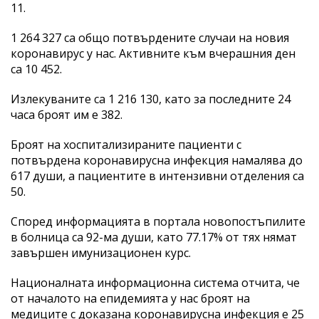
11.
1 264 327 са общо потвърдените случаи на новия
коронавирус у нас. Активните към вчерашния ден
са 10 452.
Излекуваните са 1 216 130, като за последните 24
часа броят им е 382.
Броят на хоспитализираните пациенти с
потвърдена коронавирусна инфекция намалява до
617 души, а пациентите в интензивни отделения са
50.
Според информацията в портала новопостъпилите
в болница са 92-ма души, като 77.17% от тях нямат
завършен имунизационен курс.
Националната информационна система отчита, че
от началото на епидемията у нас броят на
медиците с доказана коронавирусна инфекция е 25