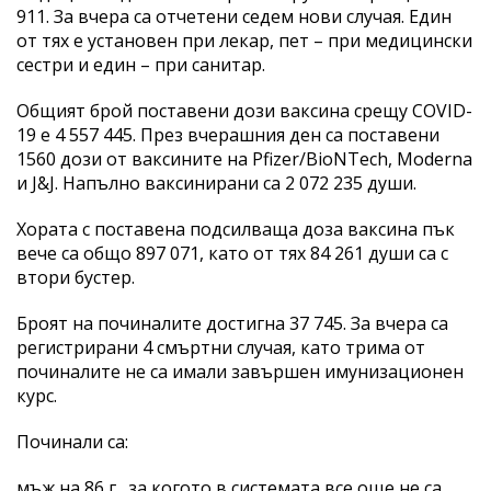
911. За вчера са отчетени седем нови случая. Един
от тях е установен при лекар, пет – при медицински
сестри и един – при санитар.
Общият брой поставени дози ваксина срещу COVID-
19 е 4 557 445. През вчерашния ден са поставени
1560 дози от ваксините на Pfizer/BioNTech, Moderna
и J&J. Напълно ваксинирани са 2 072 235 души.
Хората с поставена подсилваща доза ваксина пък
вече са общо 897 071, като от тях 84 261 души са с
втори бустер.
Броят на починалите достигна 37 745. За вчера са
регистрирани 4 смъртни случая, като трима от
починалите не са имали завършен имунизационен
курс.
Починали са:
мъж на 86 г., за когото в системата все още не са