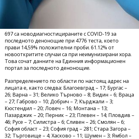
697 са новодиагностицираните с COVID-19 за
последното денонощие при 4776 теста, което
прави 14,59% положителни проби. 61.12% от
новооткритите случаи са при неимунизирани хора.
Това сочат данните на Единния информационен
портал за последното денонощие.
Разпределението по области по настоящ адрес на
лицата е, както следва: Благоевград – 17; Бургас –
26; Варна – 31; Велико Търново – 8; Видин – 6; Враца
– 27; Габрово – 10; Добрич – 7; Кърджали – 3;
Кюстендил – 20; Ловеч – 16; Монтана – 13;
Пазарджик – 20; Перник – 23; Плевен – 14; Пловдив –
46; Русе – 7; Силистра – 6; Сливен – 26; Смолян – 6;
София област – 23; София град – 281; Стара Загора –
32; Търговище – 4; Хасково – 11; Шумен – 3; Ямбол –