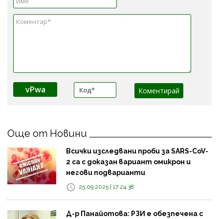
vPwa
Още от Новини
Всички изследвани проби за SARS-CoV-
2 са с доказан вариант омикрон и
негови подварианти
25.09.2025 | 17:24:38
Д-р Панайотова: РЗИ е обезпечена с