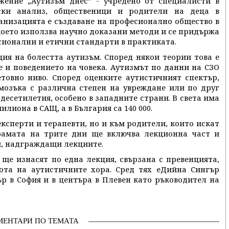
жение „Аутизъм днес” - учредено от специалисти в
ски анализ, общественици и родители на деца в
анизацията е създаване на професионално общество в
 което използва научно доказани методи и се придържа
сионални и етични стандарти в практиката.
ция на болестта аутизъм. Според някои теории това е
 и поведението на човека. Аутизмът по данни на СЗО
етовно ниво. Според оценките аутистичният спектър,
мозъка с различна степен на увреждане или по друг
 десетилетия, особено в западните страни. В света има
илиона в САЩ, а в България са 140 000.
експерти и терапевти, но и към родители, които искат
рамата на трите дни ще включва лекционна част и
и, надграждащи лекциите.
ще изнасят по една лекция, свързана с превенцията,
ота на аутистичните хора. Сред тях еДийна Сингър
ър в София и в центъра в Плевен като ръководител на
МЕНТАРИ ПО ТЕМАТА