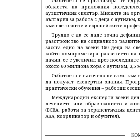
Събитието се организира от сдру
областта на приложния поведенче
аутистичния спектър. Мисията на орг
България за работа с деца с аутизъм,
към световните и европейските профе
Трудно е да се даде точна дефини
разстройство на социалното развитие
засяга едно на всеки 160 деца на св
който компрометира развитието на 
начин, се е увеличил през последните
около 60 милиона хора с аутизъм, 3,5 м
Събитието е насочено не само към 
да получат експертни знания. Прог
практически обучения – работни сеси
Международни експерти всеки ден 
лечението или образованието и жив
(BCBA, работи за терапевтичния цент
ABA, координатор и обучител).
КО