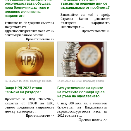
онколекарствата обещава
търсим ли решение или се
нови болнични дългове и
възхищаваме от проблема?
влошено лечение на
Запознайте се: той е проф.
пациентите
Страхил Вачев, „знаменит
Решение на Надзорния съвет на
български кардиолог“.
Националната
Пенсионирал ...
здравноосигурителна каса от 25
Прочети повече >>
септември отново разбун ...
Прочети повече >>
24.11.2022 15:15:08 Надежда Ненова
15.02.2022 13:19:48 Владимир Попов
Защо НРД 2023 стана
Без увеличение на цените
"ябълка на раздора"
на пътеките болници ще са
на ръба на оцеляването
Проектът за НРД 2023-2025,
изпратен от НЗОК на БЛС,
С над 600 млн. лв. е увеличен
отново предизвика напрежение
бюджетът на Националната
между договорнит ...
здравноосигурителна каса за
Прочети повече >>
2022 година в ...
Прочети повече >>