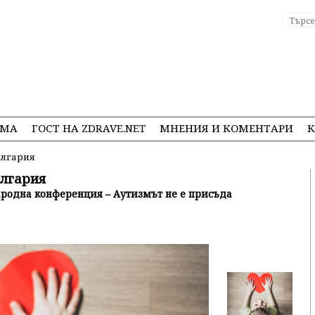
ЕМА
ГОСТ НА ZDRAVE.NET
МНЕНИЯ И КОМЕНТАРИ
К
България
ългария
родна конференция – Аутизмът не е присъда