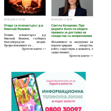
06.08.2026 17:57:46
06.08.2026 17:38:51
Отиде си психиатърът д-р
Светла Качарова: При
Николай Янакиев
редките болести общите
правила за доставка на
Почина психиатърът д-р
лекарства са неприложими
Николай Янакиев, съобщиха
благоевградски медии.
Механизмът за закупуване на
Професионалният пъ ...
нерегистрирани лекарства,
Прочети повече >>
който съществува в момента, е
единственият ...
Прочети повече >>