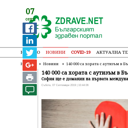
07
септ
НАЧАЛО
НОВИНИ
COVID-19
АКТУАЛНА Т
»
»
Начало
Новини
140 000 са хората с аутизъм в 
140 000 са хората с аутизъм в Б
София ще е домакин на първата междуна
Събота, 07 Септември 2019 | 10:44:06