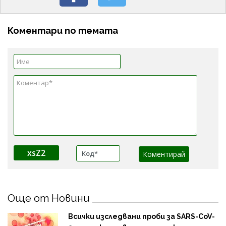
Коментари по темата
xsZ2
Още от Новини
Всички изследвани проби за SARS-CoV-