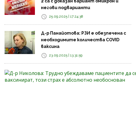
2 са с доказан вариант омикрон и
негови подварианти
25.09.2025 | 17:24:38
Д-р Панайотова: РЗИ е обезпечена с
необходимите количества COVID
ваксина
23.09.2025 | 13:31:59