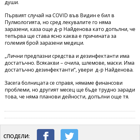
души.
Първият случай на COVID във Видин е бил в
Пулмологията, но сред лекувалите го няма
заразени, каза още д-р Найденова като допълни, че
тепърва ще става ясно каква е причината за
големия брой заразени медици.
„Лични предпазни средства и дезинфектанти има
достатъчно. Всякакви – очила, шлемове, маски. Има
достатъчно дезинфектанти“, увери д-р Найденова.
Засега болницата се справя, нямаме финансови
проблеми, но другият месец ще бъде трудно заради
това, че няма планови дейности, допълни още тя.
СПОДЕЛИ: