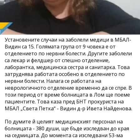
Установените случаи на заболели медици в МБАЛ-
Видин са 15. Голямата група от 9 човека е от
отделението по нервни болести. Другите заболели
са лекар и фелдшер от спешно отделение,
лаборантка, медицинска сестра и санитарка. Това
затруднява работата особено в отделението по
нервни болести. Налага се работата на
неврологичното отделение временно да се спре. В
този период от време болницата в Лом ще поеме
пациентите. Това каза пред БНТ прокуриста на
МБАЛ „Света Петка“ - Видин д-р Ивета Найденова.
По думите й целият медицинският персонал на
болницата - 380 души, ще бъде изследван до края
на седмицата. До момента са изследвани 53-ма