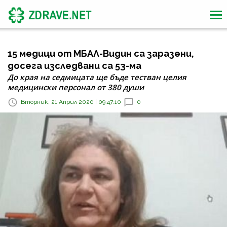
15 медици от МБАЛ-Видин са заразени,
досега изследвани са 53-ма
До края на седмицата ще бъде тестван целия
медицински персонал от 380 души
Вторник, 21 Април 2020 | 09:47:10
0