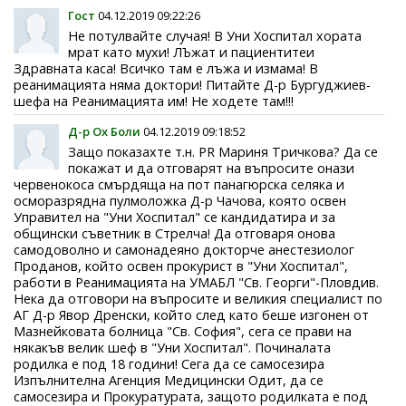
Гост
04.12.2019 09:22:26
Не потулвайте случая! В Уни Хоспитал хората
мрат като мухи! ЛЪжат и пациентитеи
Здравната каса! Всичко там е лъжа и измама! В
реанимацията няма доктори! Питайте Д-р Бургуджиев-
шефа на Реанимацията им! Не ходете там!!!
Д-р Ох Боли
04.12.2019 09:18:52
Защо показахте т.н. PR Мариня Тричкова? Да се
покажат и да отговарят на въпросите онази
червенокоса смърдяща на пот панагюрска селяка и
осморазрядна пулмоложка Д-р Чачова, която освен
Управител на "Уни Хоспитал" се кандидатира и за
общински съветник в Стрелча! Да отговаря онова
самодоволно и самонадеяно докторче анестезиолог
Проданов, който освен прокурист в "Уни Хоспитал",
работи в Реанимацията на УМАБЛ "Св. Георги"-Пловдив.
Нека да отговори на въпросите и великия специалист по
АГ Д-р Явор Дренски, който след като беше изгонен от
Мазнейковата болница "Св. София", сега се прави на
някакъв велик шеф в "Уни Хоспитал". Починалата
родилка е под 18 години! Сега да се самосезира
Изпълнителна Агенция Медицински Одит, да се
самосезира и Прокуратурата, защото родилката е под