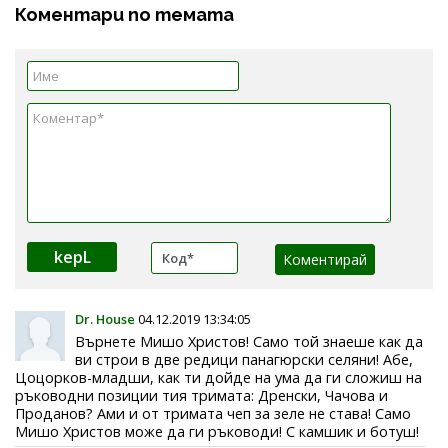
Коментари по темата
kepL
Dr. House
04.12.2019 13:34:05
Върнете Мишо Христов! Само той знаеше как да
ви строи в две редици панагюрски селяни! Абе,
Цоцорков-младши, как ти дойде на ума да ги сложиш на
ръководни позиции тия тримата: Дренски, Чачова и
Проданов? Ами и от тримата чеп за зеле не става! Само
Мишо Христов може да ги ръководи! С камшик и ботуш!