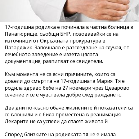
17-годишна родилка е починала в частна болница в
Панагюрище, съобщи БНР, позовавайки се на
източници от Окръжната прокуратура в
Пазарджик. Започнало е разследване на случая, от
лечебното заведение е иззета цялата
документация, разпитват се свидетели.
Към момента не са ясни причините, които са
довели до смъртта на 17-годишната Мария. Тя е
родила здраво бебе на 27 ноември чрез Цезарово
сечение и се е чувствала добре след раждането.
Два дни по-късно обаче жизнените й показатели са
се влошили и е била преместена в реанимация.
Лекарите не са успели да спасят живота й.
Според близките на родилката тя не е имала