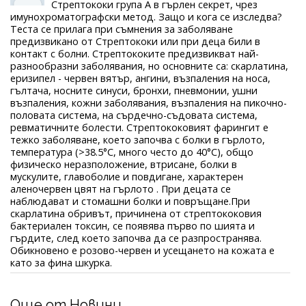
Стрептококи група А в гърлен секрет, чрез
имунохроматографски метод. Защо и кога се изследва?
Теста се прилага при съмнения за заболяване
предизвикано от Стрептококи или при деца били в
контакт с болни. Стрептококите предизвикват най-
разнообразни заболявания, но основните са: скарлатина,
еризипел - червен вятър, ангини, възпаления на носа,
гълтача, носните синуси, бронхи, пневмонии, ушни
възпаления, кожни заболявания, възпаления на пикочно-
половата система, на сърдечно-съдовата система,
ревматичните болести. Стрептококовият фарингит е
тежко заболяване, което започва с болки в гърлото,
температура (>38.5°C, много често до 40°C), общо
физическо неразположение, втрисане, болки в
мускулите, главоболие и повдигане, характерен
аленочервен цвят на гърлото . При децата се
наблюдават и стомашни болки и повръщане.При
скарлатина обривът, причинена от стрептококовия
бактериален токсин, се появява първо по шията и
гърдите, след което започва да се разпространява.
Обикновено е розово-червен и усещането на кожата е
като за фина шкурка.
Още от Новини