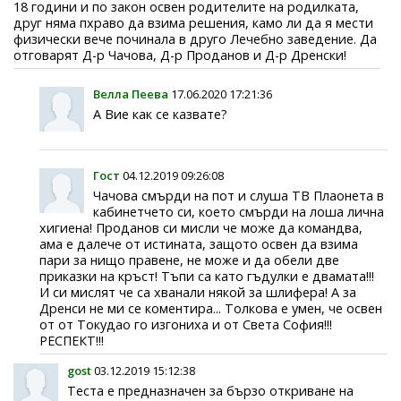
18 години и по закон освен родителите на родилката,
друг няма пхраво да взима решения, камо ли да я мести
физически вече починала в друго Лечебно заведение. Да
отговарят Д-р Чачова, Д-р Проданов и Д-р Дренски!
Велла Пеева
17.06.2020 17:21:36
А Вие как се казвате?
Гост
04.12.2019 09:26:08
Чачова смърди на пот и слуша ТВ Плаонета в
кабинетчето си, което смърди на лоша лична
хигиена! Проданов си мисли че може да командва,
ама е далече от истината, защото освен да взима
пари за нищо правене, не може и да обели две
приказки на кръст! Тъпи са като гъдулки е двамата!!!
И си мислят че са хванали някой за шлифера! А за
Дренси не ми се коментира... Толкова е умен, че освен
от от Токудао го изгониха и от Света София!!!
РЕСПЕКТ!!!
gost
03.12.2019 15:12:38
Теста е предназначен за бързо откриване на