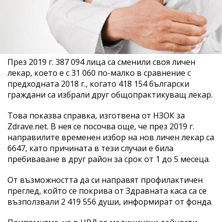
През 2019 г. 387 094 лица са сменили своя личен
лекар, което е с 31 060 по-малко в сравнение с
предходната 2018 г., когато 418 154 български
граждани са избрали друг общопрактикуващ лекар.
Това показва справка, изготвена от НЗОК за
Zdrave.net. В нея се посочва още, че през 2019 г.
направилите временен избор на нов личен лекар са
6647, като причината в тези случаи е била
пребиваване в друг район за срок от 1 до 5 месеца.
От възможността да си направят профилактичен
преглед, който се покрива от Здравната каса са се
възползвали 2 419 556 души, информират от фонда.