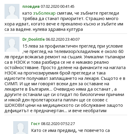
пловдив
07.02.2020 00:41:45
като
зъболекар
смятам, че зъбните прегледи
трябва да станат приоритет. Страшно много
хора идват, когато вече е прекалено късно и зъбите им
са за вадене. нулева здравна култура
Dr_Doolittle
06.02.2020 23:40:07
15 лева за профилактичен преглед при условие
,че преглед на телевизор/хладилник е около 60
лв преди всякакъв ремонт на съшия. Уникални тъпанари
са в НЗОК и това разбира се не е никакво реално
остойностяване. Просто делене на финансите на наглата
НЗОК на прогнозируемия брой прегледи и така
идиотите получават заплащането на лекаря. Същото е в
СИМП. И ще ми говорят всеки ден за оставане на
лекарите в България.... Очевидно няма да останат , а
другите останали ще си отидат по биологични причини
и някой ден пролетарската паплач ще се озове с
ШОКОВИ цени на медицинското си обслужване защото
дефицитът е предначертан.... и вече необратим
Гост
08.02.2020 07:52:27
Като се има предвид, че повечето са