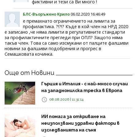
фиктивни и тези са Ви много !
БЛС-Въоръжено Крило
06.02.2020 16:46:49
е премахнато ограничението на лимита за
профилактика. ?!?!? Къде в кой член на НРД 2020
е записано ,че няма лимити в регулативните стандарти
за профилактичните прегледи при ОПЛ? Защото няма
такъв член. Това са само изсмукани от палците фалшиви
новини за фалшиви подобрения и прогрес в
Семашковата кочинка.
Още от Новини
Гърция и Италия - с най-много случаи
на западнонилска треска в Европа
08.08.2026 | 11:31:14
ИИ помага за откриване на
неизползвани здравни фактори в
изследванията на съня