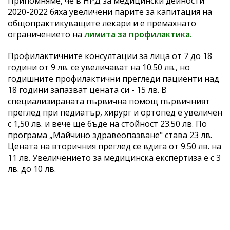
Припомняме, че в НРД за медицински дейности
2020-2022 бяха увеличени парите за капитация на
общопрактикуващите лекари и е премахнато
ограничението на
лимита за профилактика.
Профилактичните консултации за лица от 7 до 18
години от 9 лв. се увеличават на 10.50 лв., но
годишните профилактични прегледи пациенти над
18 години запазват цената си - 15 лв. В
специализираната първична помощ първичният
преглед при педиатър, хирург и ортопед е увеличен
с 1,50 лв. и вече ще бъде на стойност 23.50 лв. По
програма „Майчино здравеопазване" става 23 лв.
Цената на вторичния преглед се вдига от 9.50 лв. на
11 лв. Увеличението за медицинска експертиза е с 3
лв. до 10 лв.