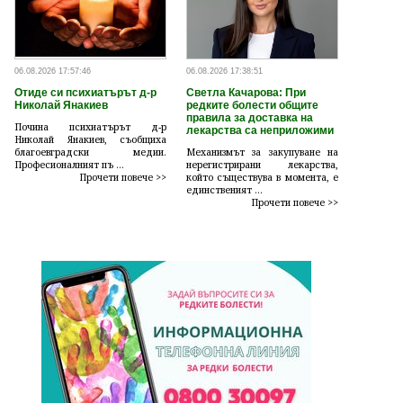
06.08.2026 17:57:46
06.08.2026 17:38:51
Отиде си психиатърът д-р
Светла Качарова: При
Николай Янакиев
редките болести общите
правила за доставка на
Почина психиатърът д-р
лекарства са неприложими
Николай Янакиев, съобщиха
благоевградски медии.
Механизмът за закупуване на
Професионалният пъ ...
нерегистрирани лекарства,
Прочети повече >>
който съществува в момента, е
единственият ...
Прочети повече >>