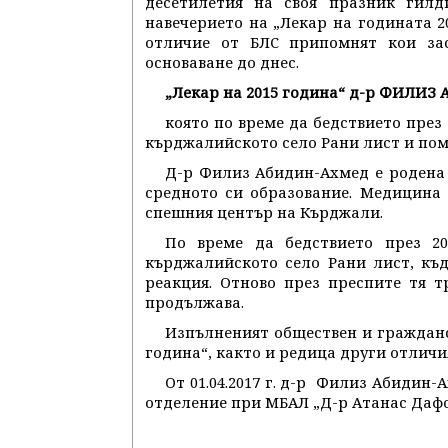
десетилетия на своя празник гилд
навечерието на „Лекар на годината 2
отличие от БЛС припомнят кои за
основаване до днес.
„Лекар на 2015 година“ д-р ФИЛИ
която по време да бедствието през 
кърджалийското село Рани лист и пом
Д-р Филиз Абидин-Ахмед е родена н
средното си образование. Медицина 
спешния център на Кърджали.
По време да бедствието през 20
кърджалийското село Рани лист, къд
реакция. Отново през преспите тя 
продължава.
Изпълненият обществен и гражданс
година“, както и редица други отличи
От 01.04.2017 г. д-р Филиз Абиди
отделение при МБАЛ „Д-р Атанас Дафо