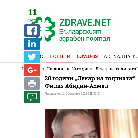
11
септ
НАЧАЛО
НОВИНИ
COVID-19
АКТУАЛНА Т
»
»
Начало
Новини
20 години „Лекар на годината“
20 години „Лекар на годината“ 
Филиз Абидин-Ахмед
Понеделник, 11 Септември 2023 | 11:59:54
2