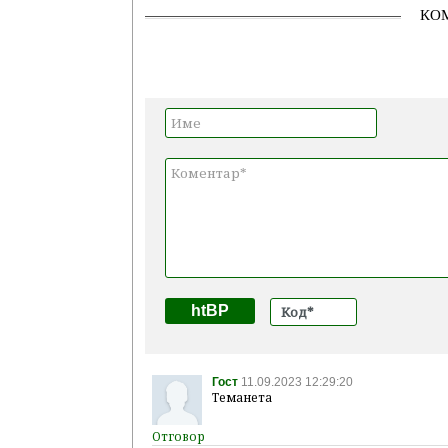
КО
htBP
Гост
11.09.2023 12:29:20
Теманета