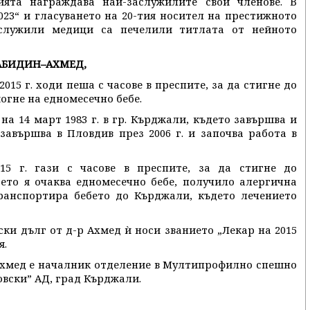
ията награждава най-заслужилите свои членове. В
023“ и гласуването на 20-тия носител на престижното
служили медици са печелили титлата от нейното
З АБИДИН–АХМЕД,
2015 г. ходи пеша с часове в преспите, за да стигне до
огне на едномесечно бебе.
а 14 март 1983 г. в гр. Кърджали, където завършва и
завършва в Пловдив през 2006 г. и започва работа в
15 г. гази с часове в преспите, за да стигне до
ето я очаква едномесечно бебе, получило алергична
транспортира бебето до Кърджали, където лечението
ки дълг от д-р Ахмед ѝ носи званието „Лекар на 2015
я.
н-Ахмед е началник отделение в Мултипрофилно спешно
вски” АД, град Кърджали.