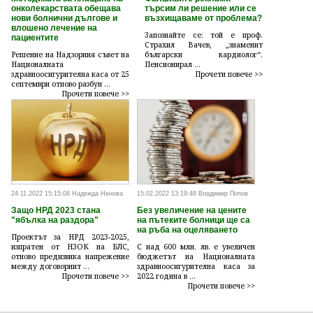
онколекарствата обещава
търсим ли решение или се
нови болнични дългове и
възхищаваме от проблема?
влошено лечение на
Запознайте се: той е проф.
пациентите
Страхил Вачев, „знаменит
Решение на Надзорния съвет на
български кардиолог“.
Националната
Пенсионирал ...
здравноосигурителна каса от 25
Прочети повече >>
септември отново разбун ...
Прочети повече >>
24.11.2022 15:15:08 Надежда Ненова
15.02.2022 13:19:48 Владимир Попов
Защо НРД 2023 стана
Без увеличение на цените
"ябълка на раздора"
на пътеките болници ще са
на ръба на оцеляването
Проектът за НРД 2023-2025,
изпратен от НЗОК на БЛС,
С над 600 млн. лв. е увеличен
отново предизвика напрежение
бюджетът на Националната
между договорнит ...
здравноосигурителна каса за
Прочети повече >>
2022 година в ...
Прочети повече >>