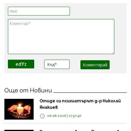
edYz
Още от Новини
Отиде си психиатърът д-р Николай
Янакиев
06.08.2026 | 17:57:46