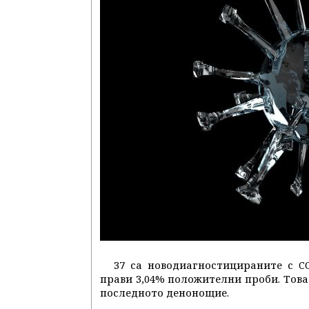
37 са новодиагностицираните с CO
прави 3,04% положителни проби. Тов
последното денонощие.