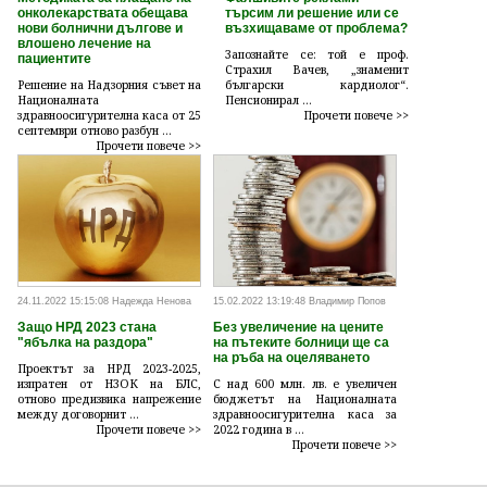
онколекарствата обещава
търсим ли решение или се
нови болнични дългове и
възхищаваме от проблема?
влошено лечение на
Запознайте се: той е проф.
пациентите
Страхил Вачев, „знаменит
Решение на Надзорния съвет на
български кардиолог“.
Националната
Пенсионирал ...
здравноосигурителна каса от 25
Прочети повече >>
септември отново разбун ...
Прочети повече >>
24.11.2022 15:15:08 Надежда Ненова
15.02.2022 13:19:48 Владимир Попов
Защо НРД 2023 стана
Без увеличение на цените
"ябълка на раздора"
на пътеките болници ще са
на ръба на оцеляването
Проектът за НРД 2023-2025,
изпратен от НЗОК на БЛС,
С над 600 млн. лв. е увеличен
отново предизвика напрежение
бюджетът на Националната
между договорнит ...
здравноосигурителна каса за
Прочети повече >>
2022 година в ...
Прочети повече >>