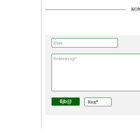
КО
6jb@