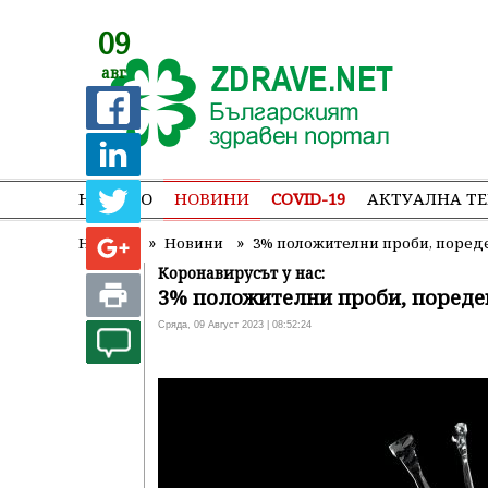
09
авг
НАЧАЛО
НОВИНИ
COVID-19
АКТУАЛНА Т
»
»
Начало
Новини
3% положителни проби, пореде
Коронавирусът у нас:
3% положителни проби, пореде
Сряда, 09 Август 2023 | 08:52:24