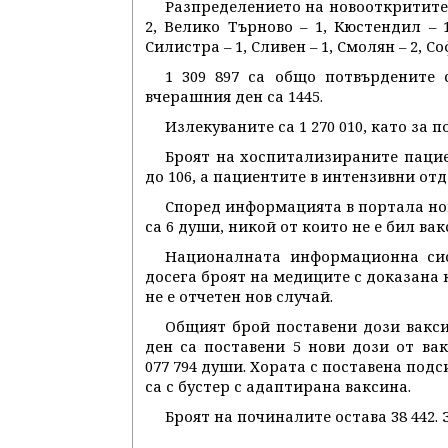
Разпределението на новооткритите с
2, Велико Търново – 1, Кюстендил – 1
Силистра – 1, Сливен – 1, Смолян – 2, Со
1 309 897 са общо потвърдените 
вчерашния ден са 1445.
Излекуваните са 1 270 010, като за 
Броят на хоспитализираните паци
до 106, а пациентите в интензивни отд
Според информацията в портала но
са 6 души, никой от които не е бил ва
Националната информационна сис
досега броят на медиците с доказана 
не е отчетен нов случай.
Общият брой поставени дози вакси
ден са поставени 5 нови дози от вак
077 794 души. Хората с поставена подси
са с бустер с адаптирана ваксина.
Броят на починалите остава 38 442.