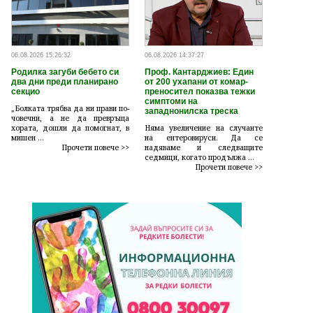
06.08.2026 15:26:32
06.08.2026 14:37:27
Родилка загуби бебето си
Проф. Кантарджиев: Един
два дни преди планирано
от 200 ухапани от комар-
секцио
преносител показва тежки
симптоми на
„Болката трябва да ни прави по-
западнонилска треска
човечни, а не да превръща
хората, дошли да помогнат, в
Няма увеличение на случаите
мишен ...
на ентеровируси. Да се
Прочети повече >>
надяваме и следващите
седмици, когато продължа ...
Прочети повече >>