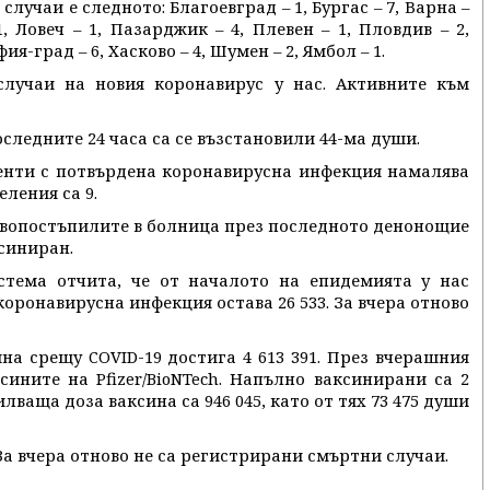
лучаи е следното: Благоевград – 1, Бургас – 7, Варна –
, Ловеч – 1, Пазарджик – 4, Плевен – 1, Пловдив – 2,
фия-град – 6, Хасково – 4, Шумен – 2, Ямбол – 1.
случаи на новия коронавирус у нас. Активните към
последните 24 часа са се възстановили 44-ма души.
енти с потвърдена коронавирусна инфекция намалява
еления са 9.
вопостъпилите в болница през последното денонощие
ксиниран.
тема отчита, че от началото на епидемията у нас
коронавирусна инфекция остава 26 533. За вчера отново
на срещу COVID-19 достига 4 613 391. През вчерашния
сините на Pfizer/BioNTech. Напълно ваксинирани са 2
лваща доза ваксина са 946 045, като от тях 73 475 души
 За вчера отново не са регистрирани смъртни случаи.