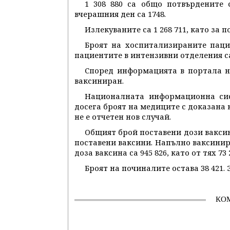
1 308 880 са общо потвърдените 
вчерашния ден са 1748.
Излекуваните са 1 268 711, като за 
Броят на хоспитализираните паци
пациентите в интензивни отделения са
Според информацията в портала но
ваксиниран.
Националната информационна сис
досега броят на медиците с доказана 
не е отчетен нов случай.
Общият брой поставени дози ваксина
поставени ваксини. Напълно ваксинира
доза ваксина са 945 826, като от тях 7
Броят на починалите остава 38 421.
КО