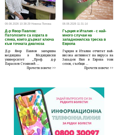
09.08.2026 10:38:29 Невена Попова
08.08.2026 11:31:14
Д-р Явор Павлов:
Гърция и Италия - с най-
Патолозите са хората в
много случаи на
сянка, които държат ключа
западнонилска треска в
към точната диагноза
Европа
Д-р Явор Павлов завършва
Гърция и Италия отчитат най-
медицина в Медицински
висока активност на вируса на
университет „Проф. д-р
Западен Нил в Европа този
Параскев Стоянов& ...
сезон, съобщи ...
Прочети повече >>
Прочети повече >>