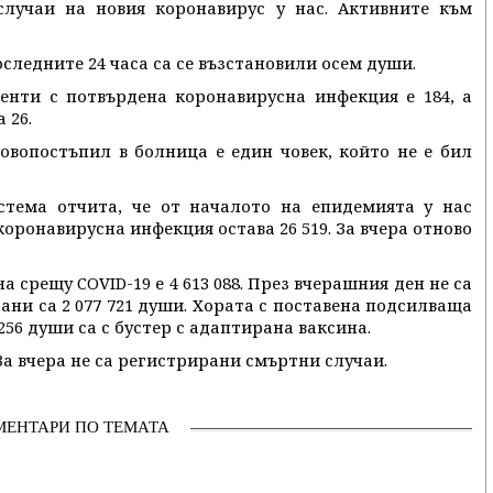
случаи на новия коронавирус у нас. Активните към
последните 24 часа са се възстановили осем души.
енти с потвърдена коронавирусна инфекция е 184, а
 26.
вопостъпил в болница е един човек, който не е бил
тема отчита, че от началото на епидемията у нас
коронавирусна инфекция остава 26 519. За вчера отново
 срещу COVID-19 е 4 613 088. През вчерашния ден не са
ни са 2 077 721 души. Хората с поставена подсилваща
3 256 души са с бустер с адаптирана ваксина.
 За вчера не са регистрирани смъртни случаи.
МЕНТАРИ ПО ТЕМАТА