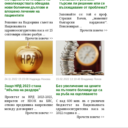
онколекарствата обещава
търсим ли решение или се
нови болнични дългове и
възхищаваме от проблема?
влошено лечение на
Запознайте се: той е проф.
пациентите
Страхил Вачев, „знаменит
Решение на Надзорния съвет на
български кардиолог“.
Националната
Пенсионирал ...
здравноосигурителна каса от 25
Прочети повече >>
септември отново разбун ...
Прочети повече >>
24.11.2022 15:15:08 Надежда Ненова
15.02.2022 13:19:48 Владимир Попов
Защо НРД 2023 стана
Без увеличение на цените
"ябълка на раздора"
на пътеките болници ще са
на ръба на оцеляването
Проектът за НРД 2023-2025,
изпратен от НЗОК на БЛС,
С над 600 млн. лв. е увеличен
отново предизвика напрежение
бюджетът на Националната
между договорнит ...
здравноосигурителна каса за
Прочети повече >>
2022 година в ...
Прочети повече >>