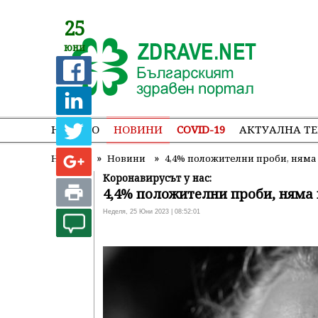
25
юни
НАЧАЛО
НОВИНИ
COVID-19
АКТУАЛНА Т
»
»
Начало
Новини
4,4% положителни проби, ням
Коронавирусът у нас:
4,4% положителни проби, няма
Неделя, 25 Юни 2023 | 08:52:01