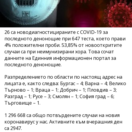
26 са новодиагностицираните с COVID-19 за
последното денонощие при 647 теста, което прави
4% положителни проби. 53,85% от новооткритите
случаи са при неимунизирани хора. Това сочат
данните на Единния информационен портал за
последното денонощие.
Разпределението по области по настоящ адрес на
лицата е, както следва: Бургас – 4; Варна – 4; Велико
Търново – 1; Враца – 1; Добрич – 1; Пловдив – 3;
Разград – 1; Русе – 3; Смолян – 1; София град – 6;
Търговище – 1.
1 296 668 са общо потвърдените случаи на новия
коронавирус у нас. Активните към вчерашния ден
са 2947.