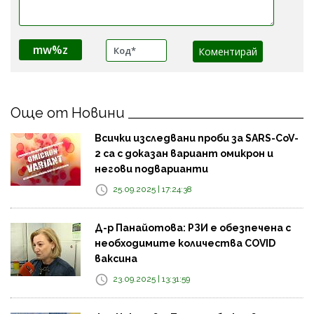
mw%z
Още от Новини
Всички изследвани проби за SARS-CoV-
2 са с доказан вариант омикрон и
негови подварианти
25.09.2025 | 17:24:38
Д-р Панайотова: РЗИ е обезпечена с
необходимите количества COVID
ваксина
23.09.2025 | 13:31:59