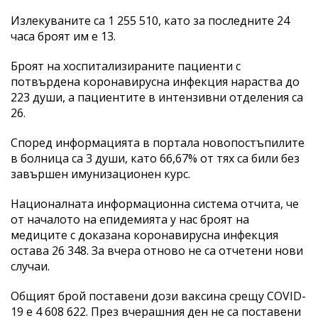
Излекуваните са 1 255 510, като за последните 24
часа броят им е 13.
Броят на хоспитализираните пациенти с
потвърдена коронавирусна инфекция нараства до
223 души, а пациентите в интензивни отделения са
26.
Според информацията в портала новопостъпилите
в болница са 3 души, като 66,67% от тях са били без
завършен имунизационен курс.
Националната информационна система отчита, че
от началото на епидемията у нас броят на
медиците с доказана коронавирусна инфекция
остава 26 348. За вчера отново не са отчетени нови
случаи.
Общият брой поставени дози ваксина срещу COVID-
19 е 4 608 622. През вчерашния ден не са поставени