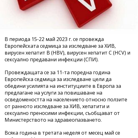
В периода 15-22 май 2023 г. се провежда
Европейската седмица за изследване за ХИВ,
вирусен хепатит B (HBV), вирусен хепатит C (HCV) и
сексуално предавани инфекции (СПИ).
Провеждащата се за 11-та поредна година
Европейска седмица за изследване цели да
обедини усилията на институциите в Европа за
предлагане на услуги за повишаване на
осведомеността на населението относно ползите
от ранното изследване за ХИВ, хепатити и
сексуално преносими инфекции, съобщават от
Министерството на здравеопазването.
Всяка година в третата неделя от месец май се