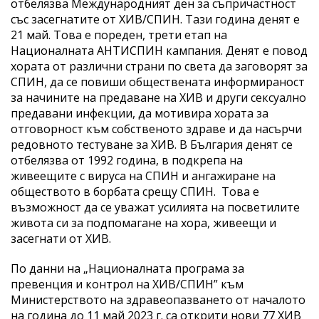
отбелязва Международният ден за съпричастност
със засегнатите от ХИВ/СПИН. Тази година денят е
21 май. Това е пореден, трети етап на
Националната АНТИСПИН кампания. Денят е повод
хората от различни страни по света да заговорят за
СПИН, да се повиши обществената информираност
за начините на предаване на ХИВ и други сексуално
предавани инфекции, да мотивира хората за
отговорност към собственото здраве и да насърчи
редовното тестуване за ХИВ. В България денят се
отбелязва от 1992 година, в подкрепа на
живеещите с вируса на СПИН и ангажиране на
обществото в борбата срещу СПИН. Това е
възможност да се уважат усилията на посветилите
живота си за подпомагане на хора, живеещи и
засегнати от ХИВ.
По данни на „Националната програма за
превенция и контрол на ХИВ/СПИН” към
Министерството на здравеопазването от началото
на година до 11 май 2023 г. са открити нови 77 ХИВ