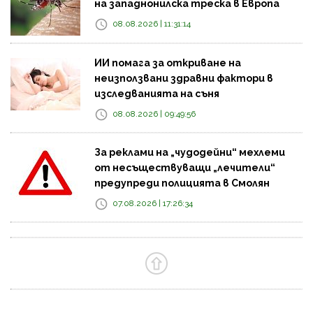
на западнонилска треска в Европа
08.08.2026 | 11:31:14
ИИ помага за откриване на
неизползвани здравни фактори в
изследванията на съня
08.08.2026 | 09:49:56
За реклами на „чудодейни“ мехлеми
от несъществуващи „лечители“
предупреди полицията в Смолян
07.08.2026 | 17:26:34