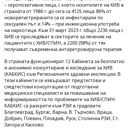
– серопозитивни лица, с което носителите на ХИВ в
страната от 1986 г. до сега са 4125 лица. 86% от
новорегистрираните са се инфектирали по
сексуален път и 14% – при инжекционна употреба
на наркотици. Към 31 март 2023 г. общо 2236 лица с
ХИВ се проследяват в секторите за лечение на
пациентите с ХИВ/СПИН, а 2200 (98%) от тях
получават съвременна антиретровирусна терапия.
В страната функционират 12 Кабинета за безплатно
и анонимно консултиране и изследване за ХИВ
(КАБКИС) към Регионалните здравни инспекции. В
тези кабинети се извършват предтестови и
следтестови консултации от подготвени
медицински специалисти за повишаване на
информираността по проблемите на ХИВ/СПИН.
КАБКИС са разкрити към РЗИ в градовете
Благоевград, Бургас, Варна, В. Търново, Враца,
Добрич, Плевен, Пловдив, Русе, Столична РЗИ, Ст.
Загора и Хасково.