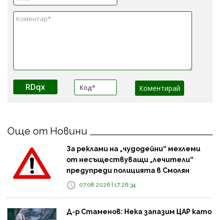
RDqx
Още от Новини
За реклами на „чудодейни“ мехлеми
от несъществуващи „лечители“
предупреди полицията в Смолян
07.08.2026 | 17:26:34
Д-р Стаменов: Нека запазим ЦАР като