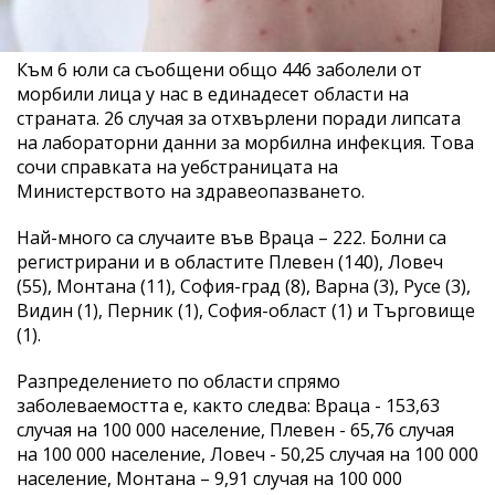
Към 6 юли са съобщени общо 446 заболели от
морбили лица у нас в единадесет области на
страната. 26 случая за отхвърлени поради липсата
на лабораторни данни за морбилна инфекция. Това
сочи справката на уебстраницата на
Министерството на здравеопазването.
Най-много са случаите във Враца – 222. Болни са
регистрирани и в областите Плевен (140), Ловеч
(55), Монтана (11), София-град (8), Варна (3), Русе (3),
Видин (1), Перник (1), София-област (1) и Търговище
(1).
Разпределението по области спрямо
заболеваемостта е, както следва: Враца - 153,63
случая на 100 000 население, Плевен - 65,76 случая
на 100 000 население, Ловеч - 50,25 случая на 100 000
население, Монтана – 9,91 случая на 100 000