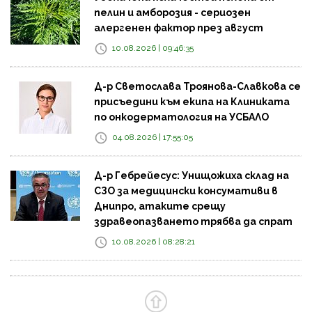
пелин и амборозия - сериозен
алергенен фактор през август
10.08.2026 | 09:46:35
Д-р Светослава Троянова-Славкова се
присъедини към екипа на Клиниката
по онкодерматология на УСБАЛО
04.08.2026 | 17:55:05
Д-р Гебрейесус: Унищожиха склад на
СЗО за медицински консумативи в
Днипро, атаките срещу
здравеопазването трябва да спрат
10.08.2026 | 08:28:21