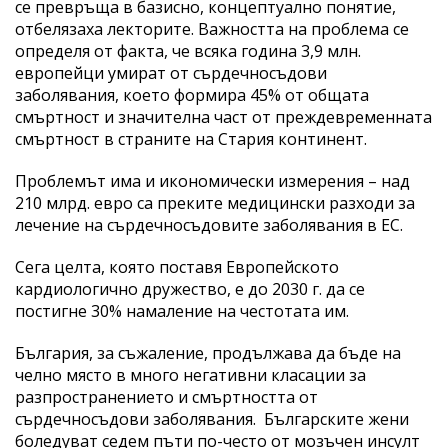
се превръща в базисно, концептуално понятие,
отбелязаха лекторите. Важността на проблема се
определя от факта, че всяка година 3,9 млн.
европейци умират от сърдечносъдови
заболявания, което формира 45% от общата
смъртност и значителна част от преждевременната
смъртност в страните на Стария континент.
Проблемът има и икономически измерения – над
210 млрд. евро са преките медицински разходи за
лечение на сърдечносъдовите заболявания в ЕС.
Сега целта, която поставя Европейското
кардиологично дружество, е до 2030 г. да се
постигне 30% намаление на честотата им.
България, за съжаление, продължава да бъде на
челно място в много негативни класации за
разпространението и смъртността от
сърдечносъдови заболявания. Българските жени
боледуват седем пъти по-често от мозъчен инсулт