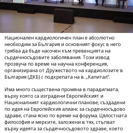
Национален кардиологичен план е абсолютно
необходим за България и основният фокус в него
трябва да бъде насочен към превенцията на
сърдечносъдовите заболявания. Този извод
прозвуча по време на научна конференция,
организирана от Дружеството на кардиолозите в
България (ДКБ) с подкрепата на в. „Капитал“.
Има много съществена промяна в парадигмата,
върху която са изградени Европейският и
Националният кардиологични планове, създадени
по идея на Европейския алианс за сърдечносъдово
здраве, стана ясно по време на форума. Цялостната
философия и мерките, заложени в тях, стъпват
върху идеята за сърдечносъдовото здраве, което