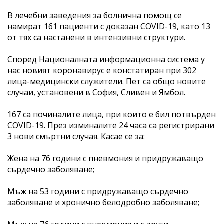
В лечебни заведения за болнична помощ се
намират 161 пациенти с доказан COVID-19, като 13
от тях са настанени в интензивни структури.
Според Националната информационна система у
нас новият коронавирус е констатиран при 302
лица-медицински служители. Пет са общо новите
случаи, установени в София, Сливен и Ямбол.
167 са починалите лица, при които е бил потвърден
COVID-19. През изминалите 24 часа са регистрирани
3 нови смъртни случая. Касае се за:
Жена на 76 години с пневмония и придружаващо
сърдечно заболяване;
Мъж на 53 години с придружаващо сърдечно
заболяване и хронично белодробно заболяване;