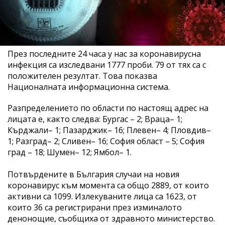
През последните 24 часа у нас за коронавирусна
инфекция са изследвани 1777 проби. 79 от тях са с
положителен резултат. Това показва
Националната информационна система.
Разпределението по области по настоящ адрес на
лицата е, както следва: Бургас – 2; Враца– 1;
Кърджали– 1; Пазарджик– 16; Плевен– 4; Пловдив–
1; Разград– 2; Сливен– 16; София област – 5; София
град – 18; Шумен– 12; Ямбол– 1.
Потвърдените в България случаи на новия
коронавирус към момента са общо 2889, от които
активни са 1099. Излекуваните лица са 1623, от
които 36 са регистрирани през изминалото
денонощие, съобщиха от здравното министерство.