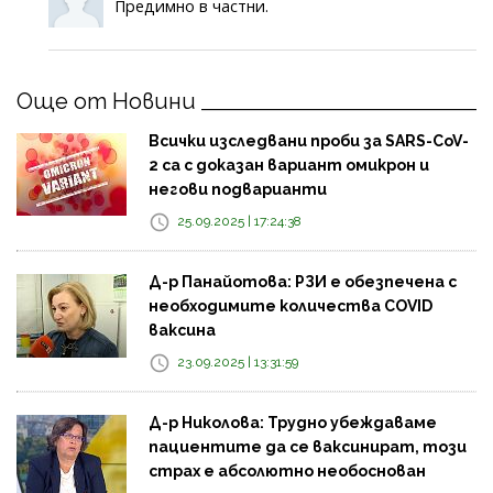
Предимно в частни.
Още от Новини
Всички изследвани проби за SARS-CoV-
2 са с доказан вариант омикрон и
негови подварианти
25.09.2025 | 17:24:38
Д-р Панайотова: РЗИ е обезпечена с
необходимите количества COVID
ваксина
23.09.2025 | 13:31:59
Д-р Николова: Трудно убеждаваме
пациентите да се ваксинират, този
страх е абсолютно необоснован