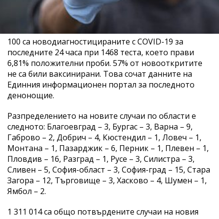
100 са новодиагностицираните с COVID-19 за
последните 24 часа при 1468 теста, което прави
6,81% положителни проби. 57% от новооткритите
не са били ваксинирани. Това сочат данните на
Единния информационен портал за последното
денонощие.
Разпределението на новите случаи по области е
следното: Благоевград – 3, Бургас – 3, Варна – 9,
Габрово – 2, Добрич – 4, Кюстендил – 1, Ловеч – 1,
Монтана – 1, Пазарджик – 6, Перник – 1, Плевен – 1,
Пловдив – 16, Разград – 1, Русе – 3, Силистра – 3,
Сливен – 5, София-област – 3, София-град – 15, Стара
Загора – 12, Търговище – 3, Хасково – 4, Шумен – 1,
Ямбол – 2.
1 311 014 са общо потвърдените случаи на новия