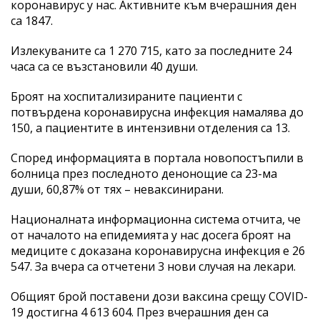
коронавирус у нас. Активните към вчерашния ден
са 1847.
Излекуваните са 1 270 715, като за последните 24
часа са се възстановили 40 души.
Броят на хоспитализираните пациенти с
потвърдена коронавирусна инфекция намалява до
150, а пациентите в интензивни отделения са 13.
Според информацията в портала новопостъпили в
болница през последното денонощие са 23-ма
души, 60,87% от тях – неваксинирани.
Националната информационна система отчита, че
от началото на епидемията у нас досега броят на
медиците с доказана коронавирусна инфекция е 26
547. За вчера са отчетени 3 нови случая на лекари.
Общият брой поставени дози ваксина срещу COVID-
19 достигна 4 613 604. През вчерашния ден са