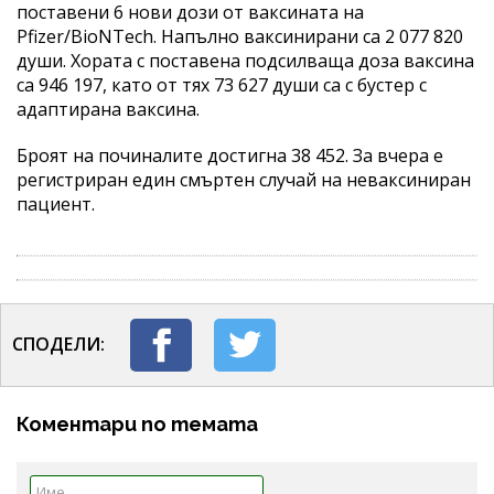
поставени 6 нови дози от ваксината на
Pfizer/BioNTech. Напълно ваксинирани са 2 077 820
души. Хората с поставена подсилваща доза ваксина
са 946 197, като от тях 73 627 души са с бустер с
адаптирана ваксина.
Броят на починалите достигна 38 452. За вчера е
регистриран един смъртен случай на неваксиниран
пациент.
СПОДЕЛИ:
Коментари по темата