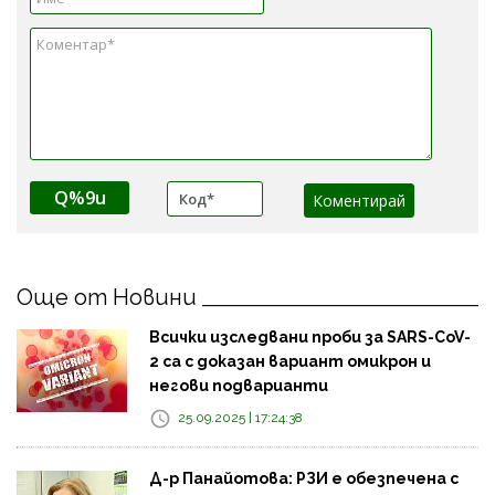
Q%9u
Още от Новини
Всички изследвани проби за SARS-CoV-
2 са с доказан вариант омикрон и
негови подварианти
25.09.2025 | 17:24:38
Д-р Панайотова: РЗИ е обезпечена с