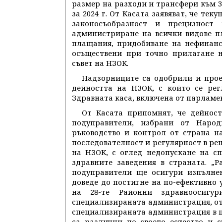
размер на разходи и трансфери към 31
за 2024 г. От Касата заявяват, че те
законосъобразност и прецизност 
администриране на всички видове п
плащания, придобиване на нефинанс
осъществени при точно прилагане 
съвет на НЗОК.
Надзорниците са одобрили и прое
дейността на НЗОК, с който се ре
Здравната каса, включена от парламен
От Касата припомнят, че дейнос
подуправители, избрани от Народ
ръководство и контрол от страна н
последователност и регулярност в р
на НЗОК, с оглед недопускане на с
здравните заведения в страната. „
подуправители ще осигури изпълне
доведе до постигне на по-ефективно
на 28-те Районни здравноосигу
специализираната администрация, от 
специализираната администрация в ц
са различни по своето естество и 