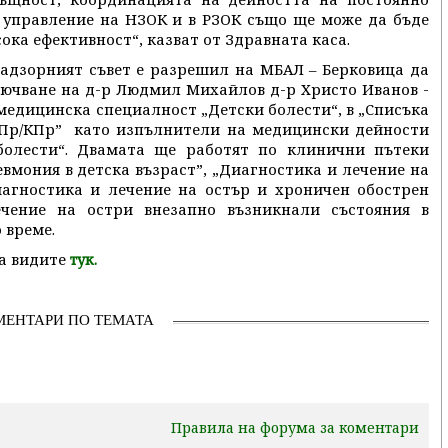
 управление на НЗОК и в РЗОК също ще може да бъде
ока ефективност“, казват от Здравната каса.
Надзорният съвет е разрешил на МБАЛ – Берковица да
лючване на д-р Людмил Михайлов д-р Христо Иванов -
едицинска специалност „Детски болести“, в „Списъка
АПр/КПр” като изпълнители на медицински дейности
болести“. Двамата ще работят по клинични пътеки
вмония в детска възраст”, „Диагностика и лечение на
иагностика и лечение на остър и хроничен обострен
чение на остри внезапно възникнали състояния в
 време.
а видите
тук.
МЕНТАРИ ПО ТЕМАТА
Правила на форума за коментари