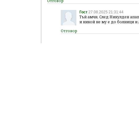
Гост
27.08.2025 21:31:44
Тъй амчи. След Никулден апа
и никой не му е до болници и 