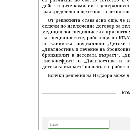
действащите комисии в централното
разпределена и ще се постигне по-вис
От решенията става ясно още, че 
сключи по изключение договор за вк
медицински специалисти с призната м
на специалистите, работещи по КП/
по клинична специалност „Детски 
„Диагностика и лечение на бронхопне
бронхиолит в детската възраст”, „Д
пиелонефрит” и „Диагностика и ле
детската възраст“ на непълно работно
Всички решения на Надзора може д
КО