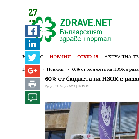
27
авг
НАЧАЛО
НОВИНИ
COVID-19
АКТУАЛНА Т
»
»
Начало
Новини
60% от бюджета на НЗОК е разх
60% от бюджета на НЗОК е разх
Сряда, 27 Август 2025 | 16:15:33
7