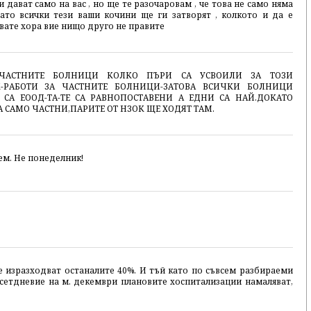
и дават само на вас , но ще те разочаровам , че това не само няма
гато всички тези ваши кочини ще ги затворят , колкото и да е
ивате хора вие нищо друго не правите
 ЧАСТНИТЕ БОЛНИЦИ КОЛКО ПЪРИ СА УСВОИЛИ ЗА ТОЗИ
ОК-РАБОТИ ЗА ЧАСТНИТЕ БОЛНИЦИ-ЗАТОВА ВСИЧКИ БОЛНИЦИ
СА ЕООД-ТА-ТЕ СА РАВНОПОСТАВЕНИ А ЕДНИ СА НАЙ.ДОКАТО
А САМО ЧАСТНИ,ПАРИТЕ ОТ НЗОК ЩЕ ХОДЯТ ТАМ.
ем. Не понеделник!
се изразходват останалите 40%. И тъй като по съвсем разбираеми
сетдневие на м. декември плановите хоспитализации намаляват,