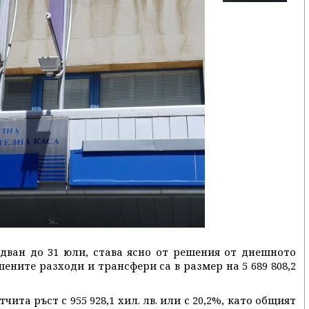
дван до 31 юли, става ясно от решения от днешното
ените разходи и трансфери са в размер на 5 689 808,2
чита ръст с 955 928,1 хил. лв. или с 20,2%, като общият