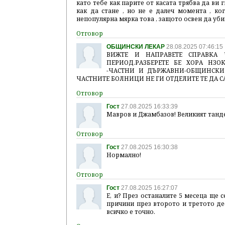
като тебе как парите от касата трябва да ви г
как да стане , но не е далеч момента , ко
непопулярна мярка това , защото освен да уб
ОБЩИНСКИ ЛЕКАР
28.08.2025 07:46:15
ВИЖТЕ И НАПРАВЕТЕ СПРАВКА
ПЕРИОД.РАЗБЕРЕТЕ БЕ ХОРА НЗ
-ЧАСТНИ И ДЪРЖАВНИ-ОБЩИНСКИ 
ЧАСТНИТЕ БОЛНИЦИ НЕ ГИ ОТДЕЛИТЕ ТЕ ДА С
Гост
27.08.2025 16:33:39
Мавров и Джамбазов! Великият танд
Гост
27.08.2025 16:30:38
Нормално!
Гост
27.08.2025 16:27:07
Е, и? През останалите 5 месеца ще 
причини през второто и третото де
всичко е точно.