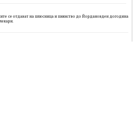
пите се отдават на плюсница и пиянство до Йордановден догодина
лекари.