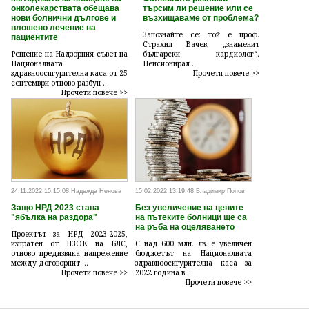
онколекарствата обещава
търсим ли решение или се
нови болнични дългове и
възхищаваме от проблема?
влошено лечение на
Запознайте се: той е проф.
пациентите
Страхил Вачев, „знаменит
Решение на Надзорния съвет на
български кардиолог“.
Националната
Пенсионирал ...
здравноосигурителна каса от 25
Прочети повече >>
септември отново разбун ...
Прочети повече >>
24.11.2022 15:15:08 Надежда Ненова
15.02.2022 13:19:48 Владимир Попов
Защо НРД 2023 стана
Без увеличение на цените
"ябълка на раздора"
на пътеките болници ще са
на ръба на оцеляването
Проектът за НРД 2023-2025,
изпратен от НЗОК на БЛС,
С над 600 млн. лв. е увеличен
отново предизвика напрежение
бюджетът на Националната
между договорнит ...
здравноосигурителна каса за
Прочети повече >>
2022 година в ...
Прочети повече >>