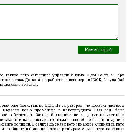
но такива като сегашните управници няма. Щом Ганка и Гери
т ще е така. До кога ще работят пенсионери в НЗОК, Галуна бай
подвизават в касата..
 май още бленуваш по БКП. Не си разбрал , че понятие частни и
. Първото нещо променено в Конституцията 1990 год. беше
дове собственост. Затова болниците не се делят на частни и
зисквания и на такива , които нямат нищо общо с елементарните
инските болници. В белите държави ветиринарите клиники са като
вни и общински болници. Затова разбирам мрънкането на такива