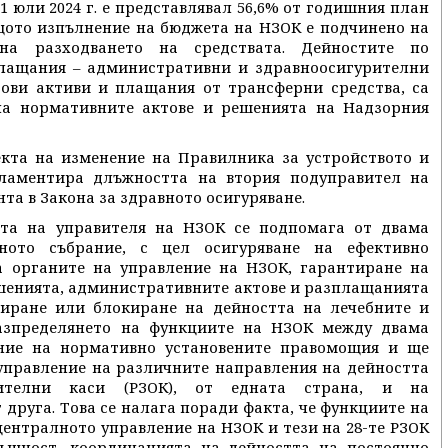
 юли 2024 г. е представлявал 56,6% от годишния план
кущото изпълнение на бюджета на НЗОК е подчинено на
на разходването на средствата. Дейностите по
лащания – административни и здравноосигурителни
ови активи и плащания от трансферни средства, са
на нормативните актове и решенията на Надзорния
кта на изменение на Правилника за устройството и
гламентира длъжността на втория подуправител на
та в Закона за здравното осигуряване.
тта на управителя на НЗОК се подпомага от двама
ното събрание, с цел осигуряване на ефективно
а органите на управление на НЗОК, гарантиране на
ешенията, административните актове и разплащанията
пиране или блокиране на дейността на лечебните и
Разпределянето на функциите на НЗОК между двама
ние на нормативно установените правомощия и ще
 управление на различните направления на дейността
рителни каси (РЗОК), от едната страна, и на
друга. Това се налага поради факта, че функциите на
ентралното управление на НЗОК и тези на 28-те РЗОК
същност, координацията на дейността на постоянно