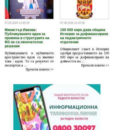
07.08.2026 13:45:29
07.08.2026 12:20:36
Министър Ивкова:
100 000 евро дава община
Публикуваните идеи за
Исперих за дофинансиране
промяна в структурите на
на педиатричното
МЗ не са окончателни
отделение
решения
Общинският съвет в Исперих
Публикуваните в публичното
одобри предоставянето на 100
пространство идеи са именно
000 евро за дофинансиране на
това - идеи. Те са резултат от
дейността на ...
експертен а ...
Прочети повече >>
Прочети повече >>