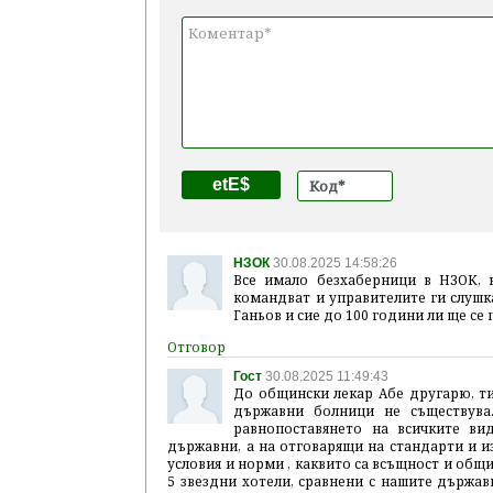
etE$
НЗОК
30.08.2025 14:58:26
Все имало безхаберници в НЗОК, 
командват и управителите ги слушка
Ганьов и сие до 100 години ли ще се 
Гост
30.08.2025 11:49:43
До общински лекар Абе другарю, ти
държавни болници не съществува
равнопоставянето на всичките ви
държавни, а на отговарящи на стандарти и и
условия и норми , каквито са всъщност и общ
5 звездни хотели, сравнени с нашите държа