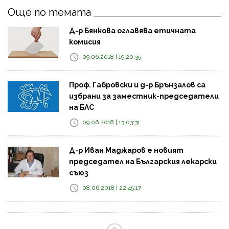
Още по темата
Д-р Бянкова оглавява етичната
комисия
09.06.2018 | 19:20:35
Проф. Габровски и д-р Брънзалов са
избрани за заместник-председатели
на БЛС
09.06.2018 | 13:03:31
Д-р Иван Маджаров е новият
председател на Българския лекарски
съюз
08.06.2018 | 22:45:17