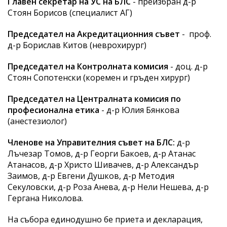
Главен секретар на УС на БЛС
- преизбран д-р
Стоян Борисов (специалист АГ)
Председател на Акредитационния съвет
- проф.
д-р Борислав Китов (неврохирург)
Председател на Контролната комисия
- доц. д-р
Стоян Сопотенски (коремен и гръден хирург)
Председател на Централната комисия по
професионална етика
- д-р Юлия Бянкова
(анестезиолог)
Членове на Управителния съвет на БЛС:
д-р
Лъчезар Томов, д-р Георги Бакоев, д-р Атанас
Атанасов, д-р Христо Шивачев, д-р Александър
Заимов, д-р Евгени Душков, д-р Методия
Секуловски, д-р Роза Анева, д-р Нели Нешева, д-р
Гергана Николова.
На събора единодушно бе приета и декларация,