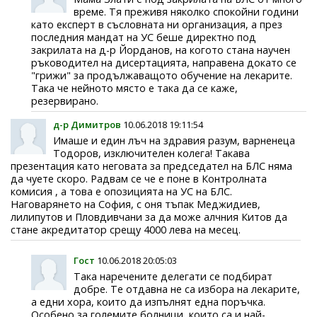
време. Тя преживя няколко спокойни години
като експерт в съсловната ни организация, а през
последния мандат на УС беше директно под
закрилата на д-р Йорданов, на когото стана научен
ръководител на дисертацията, направена докато се
"грижи" за продължаващото обучение на лекарите.
Така че нейното място е така да се каже,
резервирано.
д-р Димитров
10.06.2018 19:11:54
Имаше и един лъч на здравия разум, варненеца
Тодоров, изключителен колега! Такава
презентация като неговата за председател на БЛС няма
да чуете скоро. Радвам се че е поне в Контролната
комисия , а това е опозицията на УС на БЛС.
Наговарянето на София, с оня тъпак Меджидиев,
лилипутов и Пловдивчани за да може алчния Китов да
стане акредитатор срещу 4000 лева на месец.
Гост
10.06.2018 20:05:03
Така наречените делегати се подбират
добре. Те отдавна не са избора на лекарите,
а едни хора, които да изпълнят една поръчка.
Особено за големите болници, които са и най-