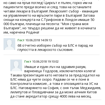
но само на пръв поглед! Циркът е пълен, горко им на
пациентите преди всичко и след това на останалите
читави лекари в България! Лекарският събор - еманация
на управлението на мръсните пари в България! Затова
снощи на концерта на С.Трифонов в Лондон имаше 50
000 българи, плачещи на песента: "Моя страна моя
България", но твърдо решени да не живеят в кочината
им, наречена Родина!
Гост
10.06.2018 14:09:13
68 отчетно-изборен събор на БЛС е парад на
глупостта в лекарското съсловие.
Гост
10.06.2018 19:10:02
Имаше и един лъч на здравия разум,
варненеца Тодоров, изключителен колега!
Такава презентация като неговата за председател на
БЛС няма да чуете скоро. Радвам се че е поне в
Контролната комисия , а това е опозицията на УС на
БЛС. Наговарянето на София, с оня тъпак Меджидиев,
лилипутов и Пловдивчани за да може алчния Китов
да стане акредитатор срещу 4000 лева на месец.