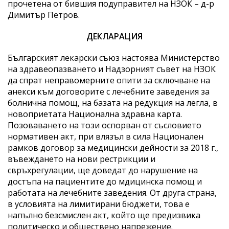
прочетена от бившия подуправител на НЗОК – д-р
Димитър Петров.
ДЕКЛАРАЦИЯ
Българският лекарски съюз настоява Министерство
на здравеопазването и Надзорният съвет на НЗОК
да спрат неправомерните опити за сключване на
анекси към договорите с лечебните заведения за
болнична помощ, на базата на редукция на легла, в
новоприетата Национална здравна карта.
Позоваването на този оспорван от съсловието
нормативен акт, при влязъл в сила Национален
рамков договор за медицински дейности за 2018 г.,
въвеждането на нови рестрикции и
свръхрегулации, ще доведат до нарушение на
достъпа на пациентите до мдицинска помощ и
работата на лечебните заведения. От друга страна,
в условията на лимитирани бюджети, това е
напълно безсмислен акт, който ще предизвика
политическо и обществено напрежение.