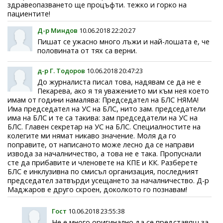
здравеопазването ще процъфти. тежко и горко на
пациентите!
Д-р Миндов
10.06.2018 22:20:27
Пишат се ужасно много лъжи и най-лошата е, че
половината от тях са верни.
д-р Г. Тодоров
10.06.2018 20:47:23
До журналиста писал това, надявам се да не е
Пекарева, ако я тя уважението ми към нея което
имам от години намалява: Председател на БЛС НЯМА!
Има председател на УС на БЛС, нито зам. председатели
има на БЛС и те са такива: зам председатели на УС на
БЛС. Главен секретар на УС на БЛС. Специалностите на
колегите ми нямат никаво значение. Моля да го
поправите, от написаното може лесно да се направи
извода за началничество, а това не е така. Пропуснали
сте да прибавите и членовете на КПЕ и КК. Разберете
БЛС е инклузивна по смисъл организация, последният
председател затвърди усещането за началничество. Д-р
Маджаров е друго скроен, доколкото го познавам!
Гост
10.06.2018 23:55:38
Не е много оригинално да се представяш за