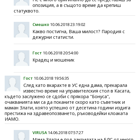
опозиция, а в същото време да крепиш
статуквото.
Смешко
10.06.2018 23:19:02
Какво постигна, Ваша милост? Пародия с
дежурни статисти.
Гост
10.06.2018 20:54:00
Крадец и мошеник
Гост
10.06.2018 19:56:35
След като вкарахте в УС една дама, прекарала
известно време на управителския стол в Касата,
където заслужено се сдоби с прякора "Бонуса",
очакванията ми са да поканите скоро като съветник и
маман Злати, която успешно от десетина години издига
престижа на здравеопозването, ръководейки клоаката
ИАМО.
VIRUSA
14.06.2018 07:57:27
Мама Злати е под закрилата на БЛС от много