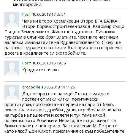
многобройни.
Гост
10.06.2018 17:02:51
Чака ни второ Кремиковци Второ БГА БАЛКАН
Втори Корабостроителен завод. Радомир също
Също с Земеделието ,Животновъдството. Пиянския
туризъм в Слънчев бряг Златните. Честните частници
налапаха имилиатдите на Здравеопазването. С кеф ще
разкажат здравето на всички българи както го правеха
досега в крадливите си скотобойните.
Гост
10.06.2018 16:19:56
Крадците начело
crocodile
10.06.2018 14:11:26
Да, превратът е налице! Пътят към ада е
постлан от меки китки, политически
проститутки, протежета на перачи на пари от бело,
лекарства и хазарт, дребни души, осребрявали винаги
на гърба на пациенти и колеги и тук таме някой
послушко като Розички и Нелита, дето цял живот са
били на завет и под крило. За съжаление М. Петров е
като някой Дон Кихот, присламчил се към победителите,