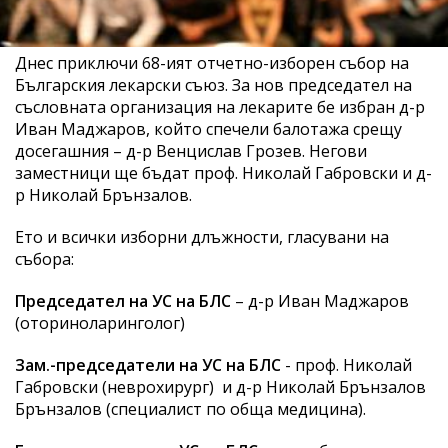
Днес приключи 68-ият отчетно-изборен събор на
Българския лекарски съюз. За нов председател на
съсловната организация на лекарите бе избран д-р
Иван Маджаров, който спечели балотажа срещу
досегашния – д-р Венцислав Грозев. Негови
заместници ще бъдат проф. Николай Габровски и д-
р Николай Брънзалов.
Ето и всички изборни длъжности, гласувани на
събора:
Председател на УС на БЛС
– д-р Иван Маджаров
(оториноларинголог)
Зам.-председатели на УС на БЛС
- проф. Николай
Габровски (неврохирург) и д-р Николай Брънзалов
Брънзалов (специалист по обща медицина).