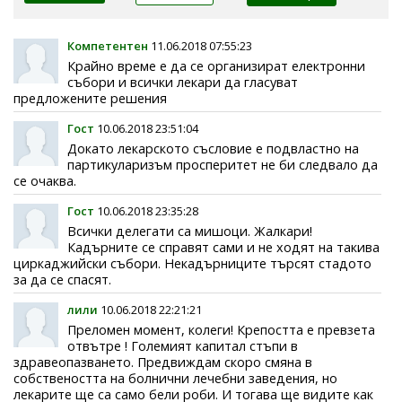
Компетентен
11.06.2018 07:55:23
Крайно време е да се организират електронни
събори и всички лекари да гласуват
предложените решения
Гост
10.06.2018 23:51:04
Докато лекарското съсловие е подвластно на
партикуларизъм просперитет не би следвало да
се очаква.
Гост
10.06.2018 23:35:28
Всички делегати са мишоци. Жалкари!
Кадърните се справят сами и не ходят на такива
циркаджийски събори. Некадърниците търсят стадото
за да се спасят.
лили
10.06.2018 22:21:21
Преломен момент, колеги! Крепостта е превзета
отвътре ! Големият капитал стъпи в
здравеопазването. Предвиждам скоро смяна в
собствеността на болнични лечебни заведения, но
лекарите ще са само бели роби. И тогава ще видите как