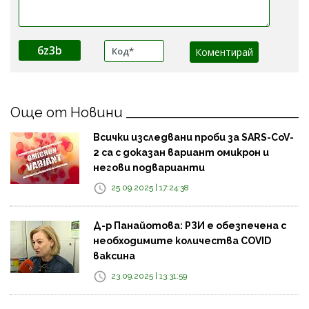
6z3b
Още от Новини
Всички изследвани проби за SARS-CoV-
2 са с доказан вариант омикрон и
негови подварианти
25.09.2025 | 17:24:38
Д-р Панайотова: РЗИ е обезпечена с
необходимите количества COVID
ваксина
23.09.2025 | 13:31:59