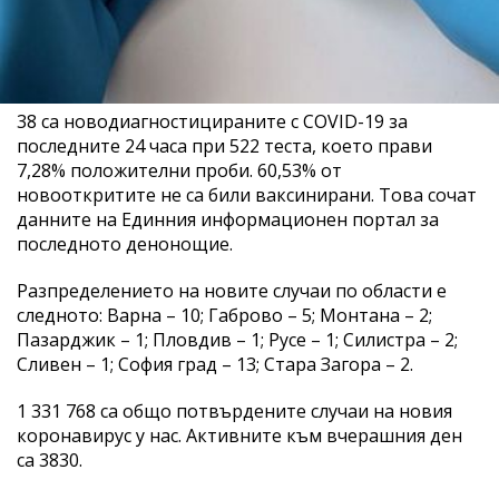
38 са новодиагностицираните с COVID-19 за
последните 24 часа при 522 теста, което прави
7,28% положителни проби. 60,53% от
новооткритите не са били ваксинирани. Това сочат
данните на Единния информационен портал за
последното денонощие.
Разпределението на новите случаи по области е
следното: Варна – 10; Габрово – 5; Монтана – 2;
Пазарджик – 1; Пловдив – 1; Русе – 1; Силистра – 2;
Сливен – 1; София град – 13; Стара Загора – 2.
1 331 768 са общо потвърдените случаи на новия
коронавирус у нас. Активните към вчерашния ден
са 3830.