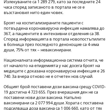
Излекуваните са 1 289 279, като за последните 24
часа според записаното в портала не се е
възстановил нито един човек.
Броят на хоспитализираните пациенти с
потвърдена коронавирусна инфекция намалява до
367, а пациентите в интензивни отделения са 38.
Според информацията в портала новопостъпилите
в болница през последното денонощие са 4-има
души, 75% от тях – неваксинирани.
Националната информационна система отчита, че
от началото на епидемията у нас досега броят на
медиците с доказана коронавирусна инфекция е 26
740. За вчера отново не е отчетен нов случай.
Общият брой поставени дози ваксина срещу COVID-
19 достигна 4 723 655. През вчерашния ден не са
поставени нови дози ваксина. Напълно
ваксинирани са 2 077 994 души. Хората с поставена
подсилваща доза ваксина са 1 006 660, като от тях