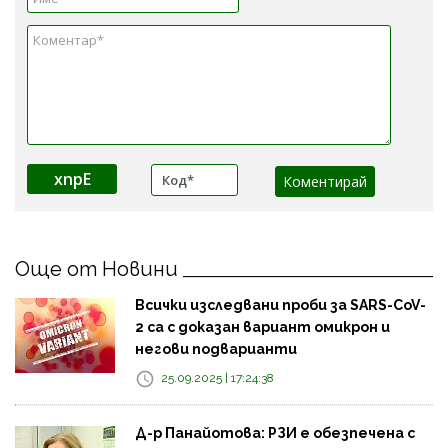
xnpE
Още от Новини
Всички изследвани проби за SARS-CoV-
2 са с доказан вариант омикрон и
негови подварианти
25.09.2025 | 17:24:38
Д-р Панайотова: РЗИ е обезпечена с