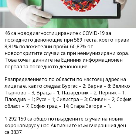
46 са новодиагностицираните с COVID-19 за
последното денонощие при 589 теста, което прави
8,81% положителни проби. 60,87% от
новооткритите случаи са при неимунизирани хора.
Това сочат данните на Единния информационен
портал за последното денонощие.
Разпределението по области по настоящ адрес на
лицата е, както следва: Бургас – 2; Варна – 8; Велико
Търново – 3; Враца – 1; Пазарджик – 2; Перник – 1;
Пловдив – 1; Русе – 1; Силистра – 3; Сливен – 2; София
област – 7; София град – 14; Стара Загора – 1.
1 292 150 са общо потвърдените случаи на новия
коронавирус у нас. Активните към вчерашния ден
са 3837.