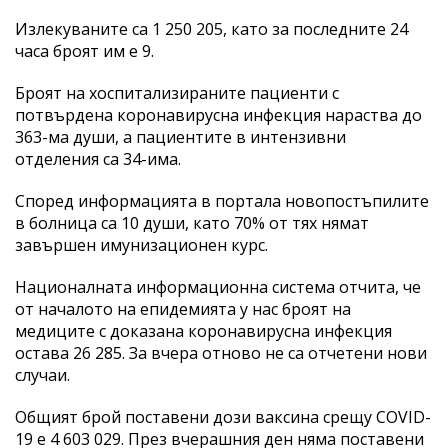
Излекуваните са 1 250 205, като за последните 24
часа броят им е 9.
Броят на хоспитализираните пациенти с
потвърдена коронавирусна инфекция нараства до
363-ма души, а пациентите в интензивни
отделения са 34-има.
Според информацията в портала новопостъпилите
в болница са 10 души, като 70% от тях нямат
завършен имунизационен курс.
Националната информационна система отчита, че
от началото на епидемията у нас броят на
медиците с доказана коронавирусна инфекция
остава 26 285. За вчера отново не са отчетени нови
случаи.
Общият брой поставени дози ваксина срещу COVID-
19 е 4 603 029. През вчерашния ден няма поставени