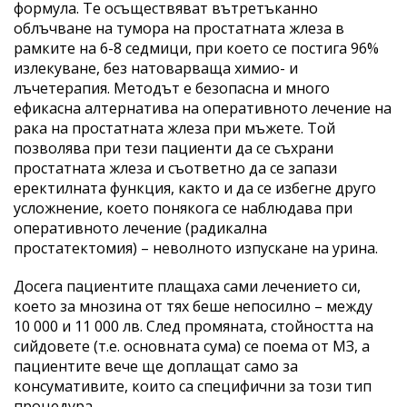
формула. Те осъществяват вътретъканно
облъчване на тумора на простатната жлеза в
рамките на 6-8 седмици, при което се постига 96%
излекуване, без натоварваща химио- и
лъчетерапия. Методът е безопасна и много
ефикасна алтернатива на оперативното лечение на
рака на простатната жлеза при мъжете. Той
позволява при тези пациенти да се съхрани
простатната жлеза и съответно да се запази
еректилната функция, както и да се избегне друго
усложнение, което понякога се наблюдава при
оперативното лечение (радикална
простатектомия) – неволното изпускане на урина.
Досега пациентите плащаха сами лечението си,
което за мнозина от тях беше непосилно – между
10 000 и 11 000 лв. След промяната, стойността на
сийдовете (т.е. основната сума) се поема от МЗ, а
пациентите вече ще доплащат само за
консумативите, които са специфични за този тип
процедура