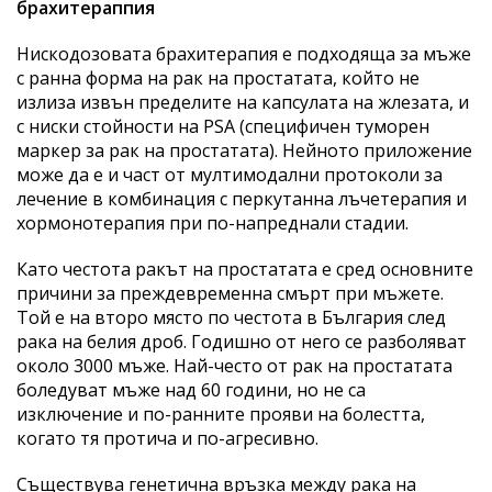
брахитераппия
Нискодозовата брахитерапия е подходяща за мъже
с ранна форма на рак на простатата, който не
излиза извън пределите на капсулата на жлезата, и
с ниски стойности на PSA (специфичен туморен
маркер за рак на простатата). Нейното приложение
може да е и част от мултимодални протоколи за
лечение в комбинация с перкутанна лъчетерапия и
хормонотерапия при по-напреднали стадии.
Като честота ракът на простатата е сред основните
причини за преждевременна смърт при мъжете.
Той е на второ място по честота в България след
рака на белия дроб. Годишно от него се разболяват
около 3000 мъже. Най-често от рак на простатата
боледуват мъже над 60 години, но не са
изключение и по-ранните прояви на болестта,
когато тя протича и по-агресивно.
Съществува генетична връзка между рака на