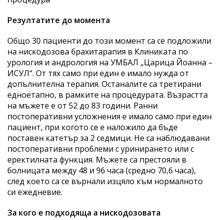
Резултатите до момента
Общо 30 пациенти до този момент са се подложили
на нискодозова брахитарапия в Клиниката по
урология и андрология на УМБАЛ „Царица Йоанна –
ИСУЛ“. От тях само при един е имало нужда от
допълнителна терапия. Останалите са третирани
едноетапно, в рамките на процедурата. Възрастта
на мъжете е от 52 до 83 години. Ранни
постоперативни усложнения е имало само при един
пациент, при когото се е наложило да бъде
поставен катетър за 2 седмици. Не са наблюдавани
постоперативни проблеми с уринирането или с
еректилната функция. Мъжете са престояли в
болницата между 48 и 96 часа (средно 70,6 часа),
след което са се върнали изцяло към нормалното
си ежедневие.
За кого е подходяща а нискодозовата