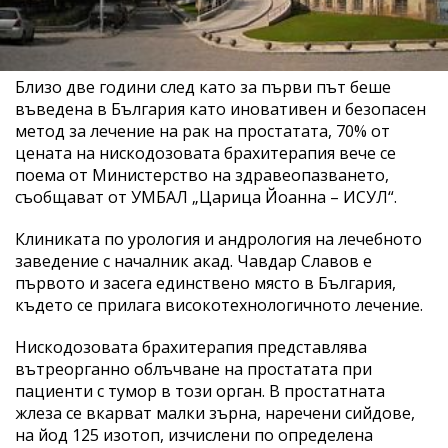
Близо две години след като за първи път беше
въведена в България като иновативен и безопасен
метод за лечение на рак на простатата, 70% от
цената на нискодозовата брахитерапия вече се
поема от Министерство на здравеопазването,
съобщават от УМБАЛ „Царица Йоанна – ИСУЛ“.
Клиниката по урология и андрология на лечебното
заведение с началник акад. Чавдар Славов е
първото и засега единствено място в България,
където се прилага високотехнологичното лечение.
Нискодозовата брахитерапия представлява
вътреорганно облъчване на простатата при
пациенти с тумор в този орган. В простатната
жлеза се вкарват малки зърна, наречени сийдове,
на йод 125 изотоп, изчислени по определена