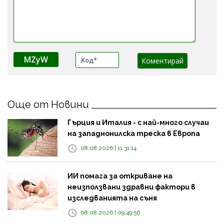
MZyW
Още от Новини
Гърция и Италия - с най-много случаи
на западнонилска треска в Европа
08.08.2026 | 11:31:14
ИИ помага за откриване на
неизползвани здравни фактори в
изследванията на съня
08.08.2026 | 09:49:56