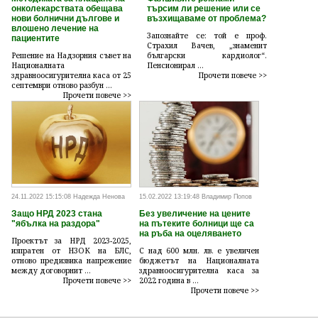
онколекарствата обещава
търсим ли решение или се
нови болнични дългове и
възхищаваме от проблема?
влошено лечение на
Запознайте се: той е проф.
пациентите
Страхил Вачев, „знаменит
Решение на Надзорния съвет на
български кардиолог“.
Националната
Пенсионирал ...
здравноосигурителна каса от 25
Прочети повече >>
септември отново разбун ...
Прочети повече >>
24.11.2022 15:15:08 Надежда Ненова
15.02.2022 13:19:48 Владимир Попов
Защо НРД 2023 стана
Без увеличение на цените
"ябълка на раздора"
на пътеките болници ще са
на ръба на оцеляването
Проектът за НРД 2023-2025,
изпратен от НЗОК на БЛС,
С над 600 млн. лв. е увеличен
отново предизвика напрежение
бюджетът на Националната
между договорнит ...
здравноосигурителна каса за
Прочети повече >>
2022 година в ...
Прочети повече >>