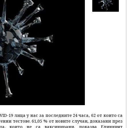
ID-19 лица у нас за последните 24 часа, 62 от които са
генни тестове. 61,05 % от новите случаи, доказани през
а, които не са ваксинирани, показва Единният