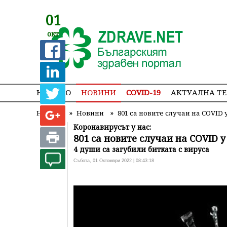
01
окт
НАЧАЛО
НОВИНИ
COVID-19
АКТУАЛНА Т
»
»
Начало
Новини
801 са новите случаи на COVID 
Коронавирусът у нас:
801 са новите случаи на COVID у
4 души са загубили битката с вируса
Събота, 01 Октомври 2022 | 08:43:18