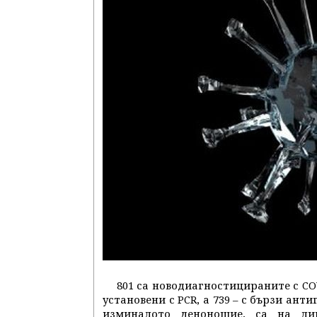
801 са новодиагностицираните с COV
установени с PCR, а 739 – с бързи анти
изминалото денонощие, са на лиц