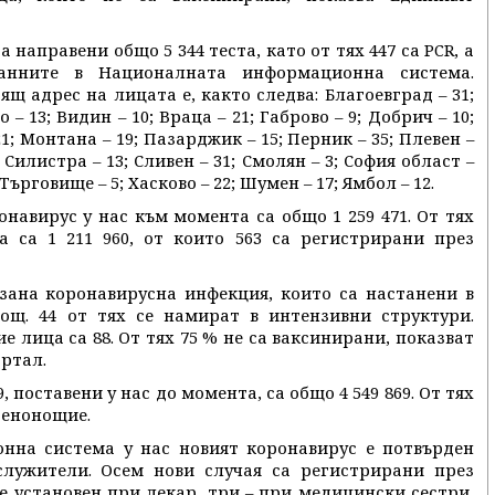
 направени общо 5 344 теста, като от тях 447 са PCR, а
анните в Националната информационна система.
щ адрес на лицата е, както следва: Благоевград – 31;
 – 13; Видин – 10; Враца – 21; Габрово – 9; Добрич – 10;
1; Монтана – 19; Пазарджик – 15; Перник – 35; Плевен –
2; Силистра – 13; Сливен – 31; Смолян – 3; София област –
 Търговище – 5; Хасково – 22; Шумен – 17; Ямбол – 12.
навирус у нас към момента са общо 1 259 471. От тях
а са 1 211 960, от които 563 са регистрирани през
зана коронавирусна инфекция, които са настанени в
ощ. 44 от тях се намират в интензивни структури.
 лица са 88. От тях 75 % не са ваксинирани, показват
ртал.
 поставени у нас до момента, са общо 4 549 869. От тях
денонощие.
на система у нас новият коронавирус е потвърден
лужители. Осем нови случая са регистрирани през
 е установен при лекар, три – при медицински сестри,