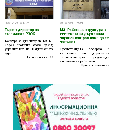
06.08.2026 08:17:26
05.08.2026 18:56:17
Търсят директор на
МЗ: Работещи структури в
столичната РЗОК
системата на държавния
здравен контрол няма да се
Конкурс за директор на РЗОК –
закриват
София столична обяви вр.и.д.
управителят на Националната
Предстоящата реформа в
здра ...
системата на държавния
Прочети повече >>
здравен контрол не предвижда
закриване на работещи ...
Прочети повече >>