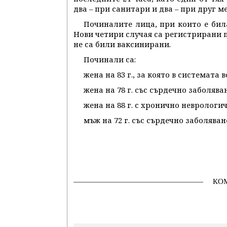
два – при санитари и два – при друг 
Починалите лица, при които е бил
Нови четири случая са регистрирани 
не са били ваксинирани.
Починали са:
жена на 83 г., за която в системата
жена на 78 г. със сърдечно заболява
жена на 88 г. с хронично неврологи
мъж на 72 г. със сърдечно заболяван
КО