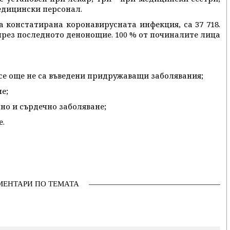
медицински персонал.
а констатирана коронавирусната инфекция, са 37 718.
през последното денонощие. 100 % от починалите лица
 все още не са въведени придружаващи заболявания;
не;
чно и сърдечно заболяване;
е.
МЕНТАРИ ПО ТЕМАТА