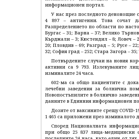
информационен портал.
У нас през последното денонощие са
4 897 – антигенни. Това сочат д
Разпределението по области по настоя
Бургас – 31; Варна – 37; Велико Търново
Кърджали – 3; Кюстендил – 8; Ловеч – 2
20; Пловдив – 69; Разград – 5; Русе – 2
32; София град – 252; Стара Загора – 35;
Потвърдените случаи на новия коро
активни са 9 793. Излекуваните лиц
изминалите 24 часа.
602-ма са общо пациентите с дока
лечебни заведения за болнична пом
Новопостъпилите в болнично заведение
данните в Единния информационен по
Дозите от ваксините срещу COVID-19,
1 465 са приложени през изминалото 
Според Националната информацион
при общо 25 837 лица-медицински с
последните 24 часа, като един от тях