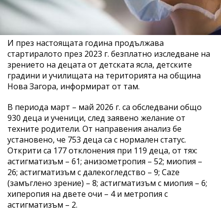
И през настоящата година продължава
стартиралото през 2023 г. безплатно изследване на
зрението на децата от детската ясла, детските
градини и училищата на територията на община
Нова Загора, информират от там.
В периода март – май 2026 г. са обследвани общо
930 деца и ученици, след заявено желание от
техните родители. От направения анализ бе
установено, че 753 деца са с нормален статус.
Открити са 177 отклонения при 119 деца, от тях:
астигматизъм – 61; анизометропия – 52; миопия –
26; астигматизъм с далекогледство – 9; Caze
(замъглено зрение) – 8; астигматизъм с миопия – 6;
хиперопия на двете очи – 4 и метропия с
астигматизъм – 2.