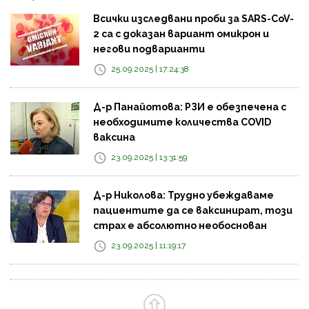
Всички изследвани проби за SARS-CoV-
2 са с доказан вариант омикрон и
негови подварианти
25.09.2025 | 17:24:38
Д-р Панайотова: РЗИ е обезпечена с
необходимите количества COVID
ваксина
23.09.2025 | 13:31:59
Д-р Николова: Трудно убеждаваме
пациентите да се ваксинират, този
страх е абсолютно необоснован
23.09.2025 | 11:19:17