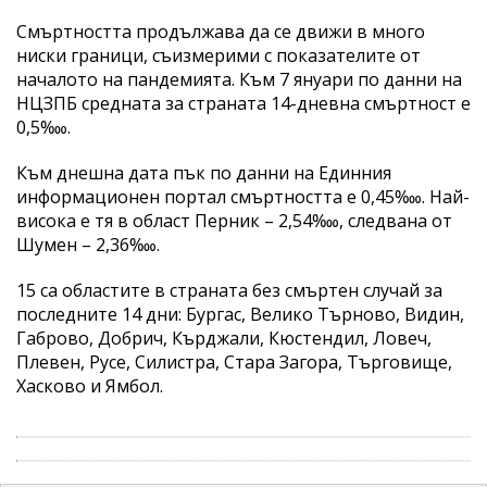
Смъртността продължава да се движи в много
ниски граници, съизмерими с показателите от
началото на пандемията. Към 7 януари по данни на
НЦЗПБ средната за страната 14-дневна смъртност е
0,5‱.
Към днешна дата пък по данни на Единния
информационен портал смъртността е 0,45‱. Най-
висока е тя в област Перник – 2,54‱, следвана от
Шумен – 2,36‱.
15 са областите в страната без смъртен случай за
последните 14 дни: Бургас, Велико Търново, Видин,
Габрово, Добрич, Кърджали, Кюстендил, Ловеч,
Плевен, Русе, Силистра, Стара Загора, Търговище,
Хасково и Ямбол.