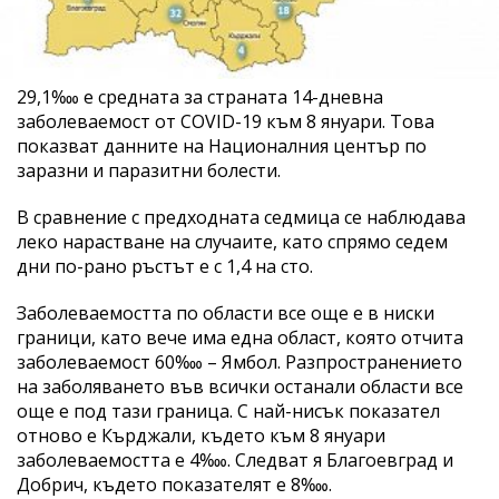
29,1‱ е средната за страната 14-дневна
заболеваемост от COVID-19 към 8 януари. Това
показват данните на Националния център по
заразни и паразитни болести.
В сравнение с предходната седмица се наблюдава
леко нарастване на случаите, като спрямо седем
дни по-рано ръстът е с 1,4 на сто.
Заболеваемостта по области все още е в ниски
граници, като вече има една област, която отчита
заболеваемост 60‱ – Ямбол. Разпространението
на заболяването във всички останали области все
още е под тази граница. С най-нисък показател
отново е Кърджали, където към 8 януари
заболеваемостта е 4‱. Следват я Благоевград и
Добрич, където показателят е 8‱.