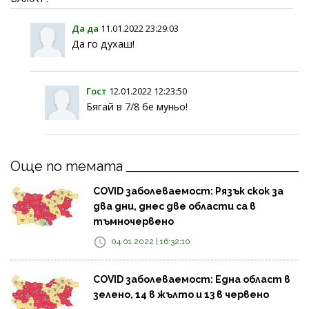
Да да
11.01.2022 23:29:03
Да го духаш!
Гост
12.01.2022 12:23:50
Бягай в 7/8 бе муньо!
Още по темата
COVID заболеваемост: Рязък скок за
два дни, днес две области са в
тъмночервено
04.01.2022 | 16:32:10
COVID заболеваемост: Една област в
зелено, 14 в жълто и 13 в червено