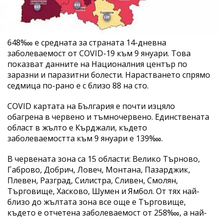
648‱ е средната за страната 14-дневна
заболеваемост от COVID-19 към 9 януари. Това
показват данните на Националния център по
заразни и паразитни болести. Нарастването спрямо
седмица по-рано е с близо 88 на сто.
COVID картата на България е почти изцяло
обагрена в червено и тъмночервено. Единствената
област в жълто е Кърджали, където
заболеваемостта към 9 януари е 139‱.
В червената зона са 15 области: Велико Търново,
Габрово, Добрич, Ловеч, Монтана, Пазарджик,
Плевен, Разград, Силистра, Сливен, Смолян,
Търговище, Хасково, Шумен и Ямбол. От тях най-
близо до жълтата зона все още е Търговище,
където е отчетена заболеваемост от 258‱, а най-