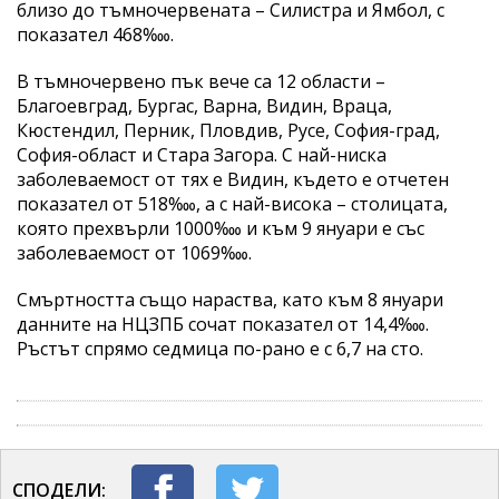
близо до тъмночервената – Силистра и Ямбол, с
показател 468‱.
В тъмночервено пък вече са 12 области –
Благоевград, Бургас, Варна, Видин, Враца,
Кюстендил, Перник, Пловдив, Русе, София-град,
София-област и Стара Загора. С най-ниска
заболеваемост от тях е Видин, където е отчетен
показател от 518‱, а с най-висока – столицата,
която прехвърли 1000‱ и към 9 януари е със
заболеваемост от 1069‱.
Смъртността също нараства, като към 8 януари
данните на НЦЗПБ сочат показател от 14,4‱.
Ръстът спрямо седмица по-рано е с 6,7 на сто.
СПОДЕЛИ: