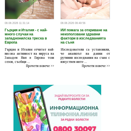
08.08.2026 11:31:14
08.08.2026 09:49:56
Гърция и Италия - с най-
ИИ помага за откриване на
много случаи на
неизползвани здравни
западнонилска треска в
фактори в изследванията
Европа
на съня
Гърция и Италия отчитат най-
Изследователи са установили,
висока активност на вируса на
че анализът на данни от
Западен Нил в Европа този
рутинни изследвания на съня с
сезон, съобщи ...
изкуствен инте ...
Прочети повече >>
Прочети повече >>