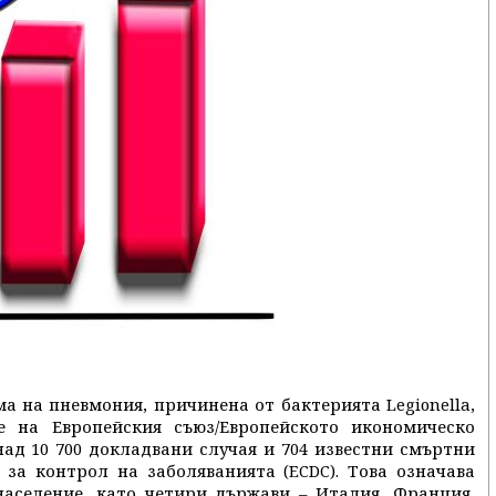
а на пневмония, причинена от бактерията Legionella,
е на Европейския съюз/Европейското икономическо
 над 10 700 докладвани случая и 704 известни смъртни
 за контрол на заболяванията (ECDC). Това означава
 население, като четири държави – Италия, Франция,