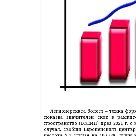
Легионерската болест – тежка форм
показва значителен скок в рамкит
пространство (ЕС/ЕИП) през 2021 г. с
случая, съобщи Европейският център
честота 2,4 случая на 100 000 души