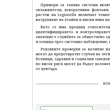
Примери за такива системи включ
овлажнители, декоративни фонтани,
растеж на Legionella включват темпе
натрупване на утайки и ниски нива на
Като се има предвид относителн
идентифицирането и контролиранет
значение е службите за обществено з
и огнища чрез системно наблюдение, 
Редовните проверки за наличие на
могат да предотвратят случаи на леги
болници, здравни и социални заведен
по-висок риск могат да бъдат изложе
от центъра.
КО