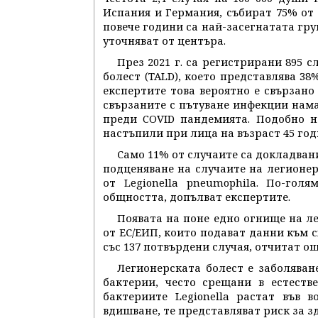
Испания и Германия, събират 75% от 
повече години са най-засегнатата груп
уточняват от центъра.
През 2021 г. са регистрирани 895 
болест (TALD), което представлява 38
експертите това вероятно е свързано
свързаните с пътуване инфекции намал
преди COVID пандемията. Подобно н
настъпили при лица на възраст 45 год
Само 11% от случаите са докладван
подценяване на случаите на легионерс
от Legionella pneumophila. По-гол
общността, допълват експертите.
Появата на поне едно огнище на ле
от ЕС/ЕИП, които подават данни към с
със 137 потвърдени случая, отчитат ощ
Легионерската болест е заболяване
бактерии, често срещани в естеств
бактериите Legionella растат във 
вдишване, те представляват риск за з