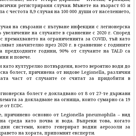
всички регистрирани случаи. Мъжете на възраст 65 и
а с честота 8,9 случая на 100 000 души от населението,
случая на свързани с пътуване инфекции с легионерска
% увеличение на случаите в сравнение с 2020 г. Според
 с премахването на ограниченията за COVID, тъй като
яват значително през 2020 г. в сравнение с годините
а предходните години, 90% от случаите на TALD са
ини и повече.
и като културелно потвърдени, което вероятно води до
ка болест, причинена от видове Legionella, различни
ямата част от случаите се считат за придобити в
гионерска болест е докладвано от 8 от 27-те държави
хемата за докладване на огнища, които сумарно са 19
е от ECDC.
, причинено основно от Legionella pneumophila – вид
ена среда като почва и вода. Въпреки това, когато
водни системи, които генерират водни аерозоли за
дравето на хората, припомнят експерти.