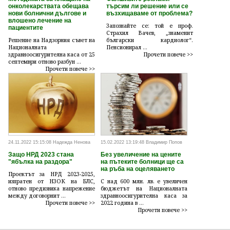
онколекарствата обещава
търсим ли решение или се
нови болнични дългове и
възхищаваме от проблема?
влошено лечение на
Запознайте се: той е проф.
пациентите
Страхил Вачев, „знаменит
Решение на Надзорния съвет на
български кардиолог“.
Националната
Пенсионирал ...
здравноосигурителна каса от 25
Прочети повече >>
септември отново разбун ...
Прочети повече >>
24.11.2022 15:15:08 Надежда Ненова
15.02.2022 13:19:48 Владимир Попов
Защо НРД 2023 стана
Без увеличение на цените
"ябълка на раздора"
на пътеките болници ще са
на ръба на оцеляването
Проектът за НРД 2023-2025,
изпратен от НЗОК на БЛС,
С над 600 млн. лв. е увеличен
отново предизвика напрежение
бюджетът на Националната
между договорнит ...
здравноосигурителна каса за
Прочети повече >>
2022 година в ...
Прочети повече >>