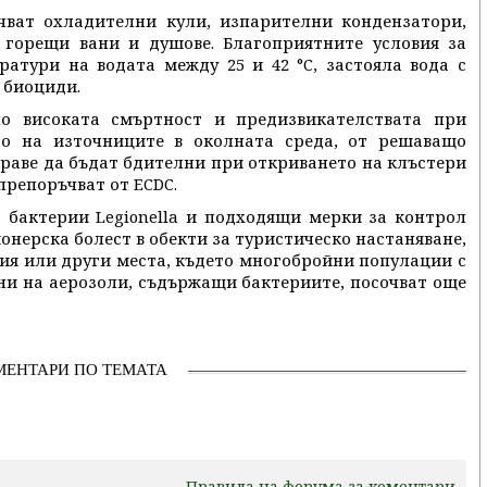
ват охладителни кули, изпарителни кондензатори,
 горещи вани и душове. Благоприятните условия за
ратури на водата между 25 и 42 °C, застояла вода с
 биоциди.
о високата смъртност и предизвикателствата при
о на източниците в околната среда, от решаващо
драве да бъдат бдителни при откриването на клъстери
препоръчват от ECDC.
 бактерии Legionella и подходящи мерки за контрол
онерска болест в обекти за туристическо настаняване,
ия или други места, където многобройни популации с
ни на аерозоли, съдържащи бактериите, посочват още
МЕНТАРИ ПО ТЕМАТА
Правила на форума за коментари