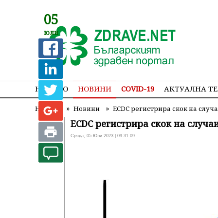
05
юли
НАЧАЛО
НОВИНИ
COVID-19
АКТУАЛНА Т
»
»
Начало
Новини
ECDC регистрира скок на случаи
ECDC регистрира скок на случаит
Сряда, 05 Юли 2023 | 09:31:09