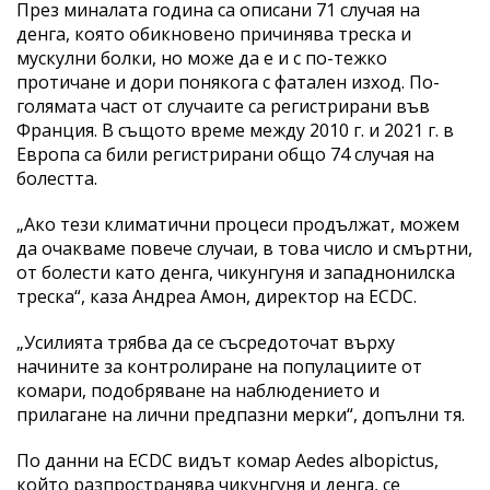
През миналата година са описани 71 случая на
денга, която обикновено причинява треска и
мускулни болки, но може да е и с по-тежко
протичане и дори понякога с фатален изход. По-
голямата част от случаите са регистрирани във
Франция. В същото време между 2010 г. и 2021 г. в
Европа са били регистрирани общо 74 случая на
болестта.
„Ако тези климатични процеси продължат, можем
да очакваме повече случаи, в това число и смъртни,
от болести като денга, чикунгуня и западнонилска
треска“, каза Андреа Амон, директор на ECDC.
„Усилията трябва да се съсредоточат върху
начините за контролиране на популациите от
комари, подобряване на наблюдението и
прилагане на лични предпазни мерки“, допълни тя.
По данни на ECDC видът комар Aedes albopictus,
който разпространява чикунгуня и денга, се