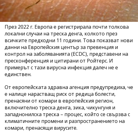
През 2022 г. Европа е регистрирала почти толкова
локални случаи на треска денга, колкото през
всичките предходни 11 години. Това показват нови
данни на Европейския център за превенция и
контрол на заболяванията (ECDC), представени на
пресконференция и цитирани от Ройтерс. И
примерът с тази вирусна инфекция далеч не е
единствен.
От европейската здравна агенция предупредиха, че
е налице нарастващ риск от редица болести,
пренасяни от комари в европейския регион,
включително треска денга, зика, чикунгуня и
западнонилска треска – процес, който се свързва с
климатичните промени и разпространението на
комари, пренасящи вирусите.