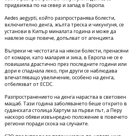
придвижва по на север и запад в Европа.
Aedes aegypti, който разпространява болести,
включително денга, жълта треска и чикунгуня, се
установи в Кипър миналата година и може да
навлезе още повече, допълват от агенцията.
Въпреки че честотата на някои болести, пренасяни
от комари, като малария и зика, в Европа не се е
повишила драстично през последните години или
дори е спаднала леко, при други се наблюдава
впечатляващо увеличение, особено на денга,
отбелязват от ECDC.
Разпространението на денга нараства в световен
мащаб. Тази година заболяването беше открито в
суданската столица Хартум за първи път, а Перу
наскоро обяви извънредно положение в повечето
региони поради скока на случаите.