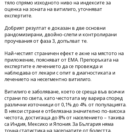
тяло спрямо изходното ниво на индексите за
оценка на зоната на витилиго, уточняват
експертите.
Добрият резултат е доказан в две основни
рандомизирани, двойно-слепи и контролирани
проучвания от фаза 3, допълват те.
Най-честият страничен ефект е акне на мястото на
приложение, поясняват от ЕMA. Препоръката на
експертите е лечението да се провежда и
наблюдава от лекари с опит в диагностиката и
лечението на несегментно витилиго.
Витилиго е заболяване, което се среща във всички
страни по света, като честотата му варира според
различни източници от 0,1% до 4%. от популацията.
В някои страни е отбелязана значително по-висока
честота, достигаща до 8% от населението – такива
са Индия, Мексико и Япония. За България няма
точна статистика на засегнатите от болестта.