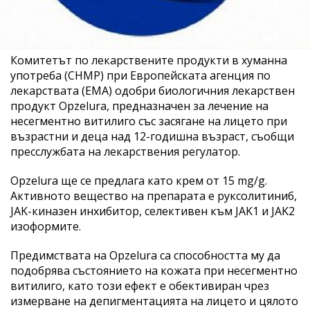
Комитетът по лекарствените продукти в хуманна
употреба (CHMP) при Европейската агенция по
лекарствата (EMA) одобри биологичния лекарствен
продукт Opzelura, предназначен за лечение на
несегментно витилиго със засягане на лицето при
възрастни и деца над 12-годишна възраст, съобщи
пресслужбата на лекарствения регулатор.
Opzelura ще се предлага като крем от 15 mg/g.
Активното вещество на препарата е руксолитиниб,
JAK-киназен инхибитор, селективен към JAK1 и JAK2
изоформите.
Предимствата на Opzelura са способността му да
подобрява състоянието на кожата при несегментно
витилиго, като този ефект е обективиран чрез
измерване на депигментацията на лицето и цялото