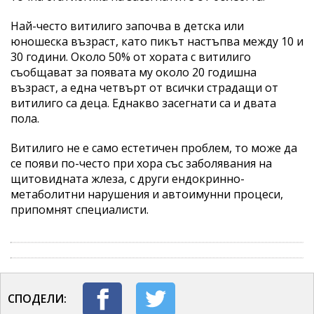
Най-често витилиго започва в детска или
юношеска възраст, като пикът настъпва между 10 и
30 години. Около 50% от хората с витилиго
съобщават за появата му около 20 годишна
възраст, а една четвърт от всички страдащи от
витилиго са деца. Еднакво засегнати са и двата
пола.
Витилиго не е само естетичен проблем, то може да
се появи по-често при хора със заболявания на
щитовидната жлеза, с други ендокринно-
метаболитни нарушения и автоимунни процеси,
припомнят специалисти.
СПОДЕЛИ: