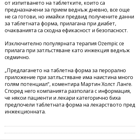
от изпитването на таблетките, които са
предназначени за прием веднъж дневно, все още
не са готови, но имайки предвид получените данни
за таблетната форма, прилагана при диабет,
очакванията са сходна ефикасност и безопасност.
Изключително популярната терапия Ozempic се
прилага при затлъстяване като инжекция веднъж
седмично.
„Предлагането на таблетна форма за перорално
приложение при затлъстяване има наистина много
голям потенциал“, коментира Мартин Холст Ланге.
Според него компанията разполага с информация,
че някои пациенти и лекари категорично биха
предпочели таблетната форма на лекарството пред
инжекционната.