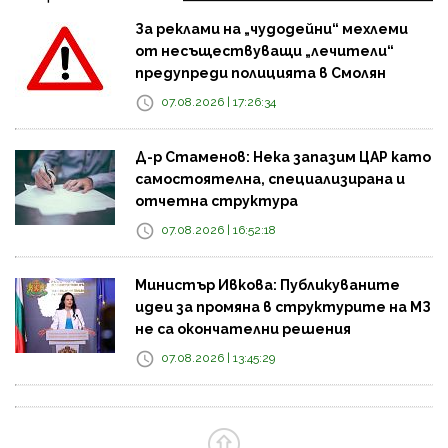
За реклами на „чудодейни“ мехлеми
от несъществуващи „лечители“
предупреди полицията в Смолян
07.08.2026 | 17:26:34
Д-р Стаменов: Нека запазим ЦАР като
самостоятелна, специализирана и
отчетна структура
07.08.2026 | 16:52:18
Министър Ивкова: Публикуваните
идеи за промяна в структурите на МЗ
не са окончателни решения
07.08.2026 | 13:45:29