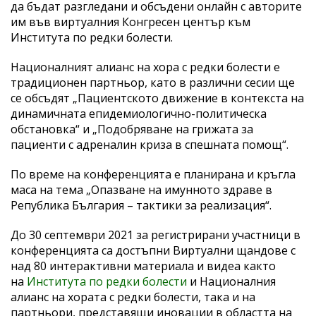
да бъдат разгледани и обсъдени онлайн с авторите
им във виртуалния Конгресен център към
Института по редки болести.
Националният алианс на хора с редки болести е
традиционен партньор, като в различни сесии ще
се обсъдят „Пациентското движение в контекста на
динамичната епидемиологично-политическа
обстановка“ и „Подобряване на грижата за
пациенти с адреналин криза в спешната помощ“.
По време на конференцията е планирана и кръгла
маса на тема „Опазване на имунното здраве в
Република България – тактики за реализация“.
До 30 септември 2021 за регистрирани участници в
конференцията са достъпни Виртуални щандове с
над 80 интерактивни материала и видеа както
на
Института по редки болести
и Националния
алианс на хората с редки болести, така и на
партньори, представящи иновации в областта на