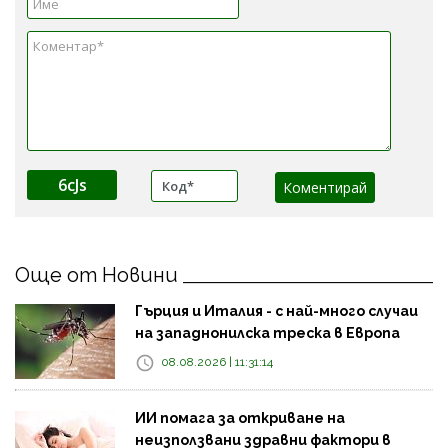
6cJs
Още от Новини
Гърция и Италия - с най-много случаи
на западнонилска треска в Европа
08.08.2026 | 11:31:14
ИИ помага за откриване на
неизползвани здравни фактори в