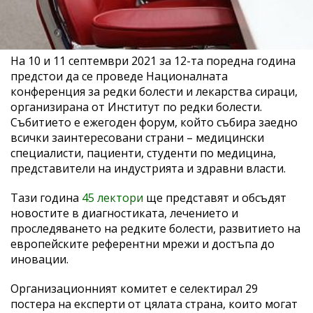
На 10 и 11 септември 2021 за 12-та поредна година
предстои да се проведе Националната
конференция за редки болести и лекарства сираци,
организирана от Институт по редки болести.
Събитието е ежегоден форум, който събира заедно
всички заинтересовани страни – медицински
специалисти, пациенти, студенти по медицина,
представители на индустрията и здравни власти.
Тази година
45 лектори
ще представят и обсъдят
новостите в диагностиката, лечението и
проследяването на редките болести, развитието на
европейските референтни мрежи и достъпа до
иновации.
Организационният комитет е селектирал 29
постера на експерти от цялата страна, които могат