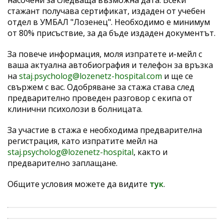
стажант получава сертификат, издаден от учебен
отдел в УМБАЛ "Лозенец". Необходимо е минимум
от 80% присъствие, за да бъде издаден документът.
За повече информация, моля изпратете и-мейл с
ваша актуална автобиография и телефон за връзка
на
staj.psycholog@lozenetz-hospital.com
и ще се
свържем с вас. Одобряване за стажа става след
предварително проведен разговор с екипа от
клинични психолози в болницата.
За участие в стажа е необходима предварителна
регистрация, като изпратите мейл на
staj.psycholog@lozenetz-hospital
, както и
предварително заплащане.
Общите условия можете да видите
тук
.