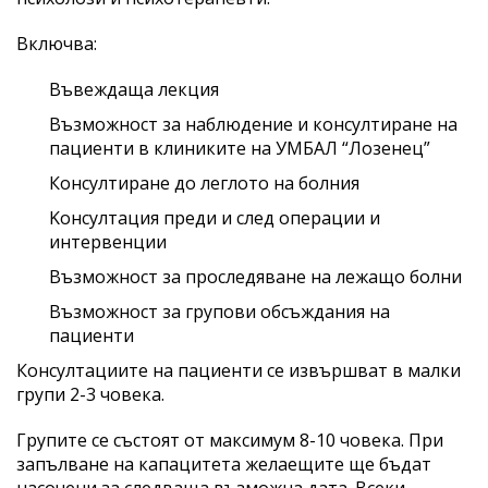
Включва:
Въвеждаща лекция
Възможност за наблюдение и консултиране на
пациенти в клиниките на УМБАЛ “Лозенец”
Консултиране до леглото на болния
Kонсултация преди и след оперaции и
интервенции
Възможност за проследяване на лежащо болни
Възможност за групови обсъждания на
пациенти
Консултациите на пациенти се извършват в малки
групи 2-3 човека.
Групите се състоят от максимум 8-10 човека. При
запълване на капацитета желаещите ще бъдат
насочени за следваща възможна дата. Всеки