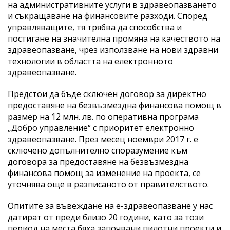
на административните услуги в здравеопазването
и съкращаване на финансовите разходи. Според
управляващите, тя трябва да способства и
постигане на значителна промяна на качеството на
здравеопазване, чрез използване на нови здравни
технологии в областта на електронното
здравеопазване.
Предстои да бъде сключен договор за директно
предоставяне на безвъзмездна финансова помощ в
размер на 12 млн. лв. по оперативна програма
„Добро управление“ с приоритет електронно
здравеопазване. През месец ноември 2017 г. е
сключено допълнително споразумение към
договора за предоставяне на безвъзмездна
финансова помощ за изменение на проекта, се
уточнява още в разписаното от правителството.
Опитите за въвеждане на е-здравеопазване у нас
датират от преди близо 20 години, като за този
период на места бяха започвани пилотни проекти и