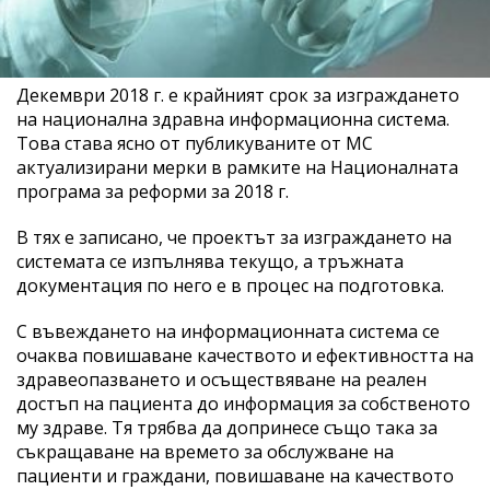
Декември 2018 г. е крайният срок за изграждането
на национална здравна информационна система.
Това става ясно от публикуваните от МС
актуализирани мерки в рамките на Националната
програма за реформи за 2018 г.
В тях е записано, че проектът за изграждането на
системата се изпълнява текущо, а тръжната
документация по него е в процес на подготовка.
С въвеждането на информационната система се
очаква повишаване качеството и ефективността на
здравеопазването и осъществяване на реален
достъп на пациента до информация за собственото
му здраве. Тя трябва да допринесе също така за
съкращаване на времето за обслужване на
пациенти и граждани, повишаване на качеството