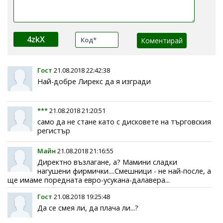
4zkX
Гост
21.08.2018 22:42:38
Най-добре Лирекс да я изгради
***
21.08.2018 21:20:51
само да не стане като с дисковете на търговския
регистър
Майн
21.08.2018 21:16:55
Директно възлагане, а? Мамини сладки
нагушени фирмички....Смешници - не най-после, а
ще имаме поредната евро-усукана-далавера...
Гост
21.08.2018 19:25:48
Да се смея ли, да плача ли...?