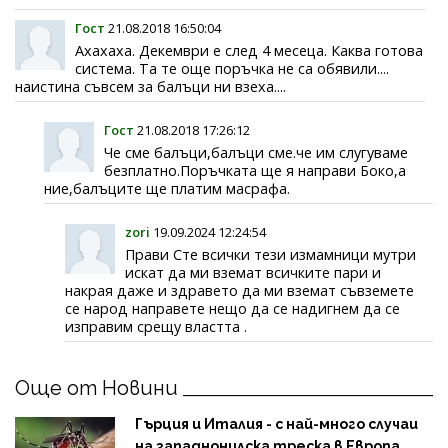
Гост
21.08.2018 16:50:04
Ахахаха. Декември е след 4 месеца. Каква готова
система. Та те още поръчка не са обявили....
наистина съвсем за балъци ни взеха....
Гост
21.08.2018 17:26:12
Че сме балъци,балъци сме.че им слугуваме
безплатно.Поръчката ще я направи Боко,а
ние,балъците ще платим масрафа.
zori
19.09.2024 12:24:54
Прави Сте всички тези измамници мутри
искат да ми вземат всичките пари и
накрая даже и здравето да ми вземат съвземете
се народ направете нещо да се надигнем да се
изправим срещу властта .
Още от Новини
Гърция и Италия - с най-много случаи
на западнонилска треска в Европа