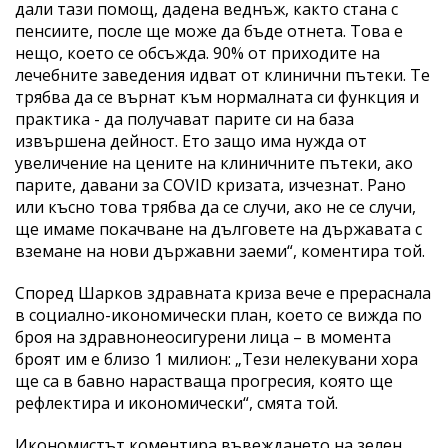
дали тази помощ, дадена веднъж, както стана с
пенсиите, после ще може да бъде отнета. Това е
нещо, което се обсъжда. 90% от приходите на
лечебните заведения идват от клинични пътеки. Те
трябва да се върнат към нормалната си функция и
практика - да получават парите си на база
извършена дейност. Ето защо има нужда от
увеличение на цените на клиничните пътеки, ако
парите, давани за COVID кризата, изчезнат. Рано
или късно това трябва да се случи, ако не се случи,
ще имаме покачване на дълговете на държавата с
вземане на нови държавни заеми“, коментира той.
Според Шарков здравната криза вече е прераснала
в социално-икономически план, което се вижда по
броя на здравнонеосигурени лица – в момента
броят им е близо 1 милион: „Тези нелекувани хора
ще са в бавно нарастваща прогресия, която ще
рефлектира и икономически“, смята той.
Икономистът коментира въвеждането на зелен