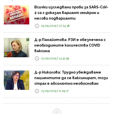
Всички изследвани проби за SARS-CoV-
2 са с доказан вариант омикрон и
негови подварианти
25.09.2025 | 17:24:38
Д-р Панайотова: РЗИ е обезпечена с
необходимите количества COVID
ваксина
23.09.2025 | 13:31:59
Д-р Николова: Трудно убеждаваме
пациентите да се ваксинират, този
страх е абсолютно необоснован
23.09.2025 | 11:19:17