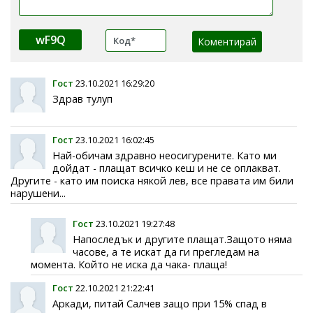
wF9Q
Гост
23.10.2021 16:29:20
Здрав тулуп
Гост
23.10.2021 16:02:45
Най-обичам здравно неосигурените. Като ми
дойдат - плащат всичко кеш и не се оплакват.
Другите - като им поиска някой лев, все правата им били
нарушени...
Гост
23.10.2021 19:27:48
Напоследък и другите плащат.Защото няма
часове, а те искат да ги прегледам на
момента. Който не иска да чака- плаща!
Гост
22.10.2021 21:22:41
Аркади, питай Салчев защо при 15% спад в