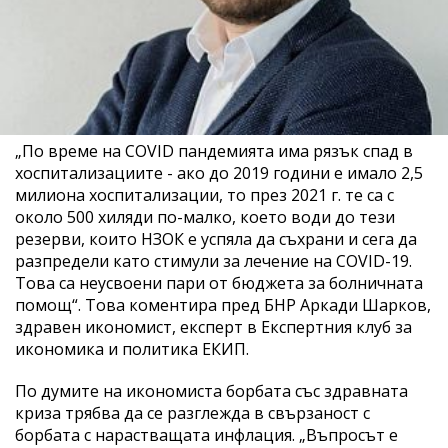
„По време на COVID пандемията има рязък спад в
хоспитализациите - ако до 2019 години е имало 2,5
милиона хоспитализации, то през 2021 г. те са с
около 500 хиляди по-малко, което води до тези
резерви, които НЗОК е успяла да съхрани и сега да
разпредели като стимули за лечение на COVID-19.
Това са неусвоени пари от бюджета за болничната
помощ“. Това коментира пред БНР Аркади Шарков,
здравен икономист, експерт в Експертния клуб за
икономика и политика ЕКИП.
По думите на икономиста борбата със здравната
криза трябва да се разглежда в свързаност с
борбата с нарастващата инфлация. „Въпросът е